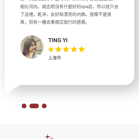
風趣，行
相比河內，胡志明沒有什麼好的spa店，所以就只去
導遊英文
國，都很
了這裡。乾淨，友好和漂亮的內飾。按摩不是很
到湄公河
大力推薦
爽，但有一種去東南亞旅行的感覺。
以跑2個
吃完早餐
TING YI
上海市