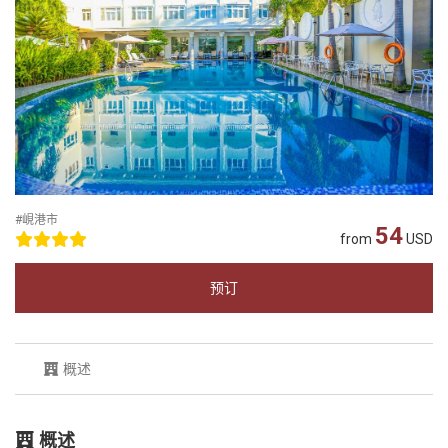
#峴港市
54
from
USD
预订
概述
概述