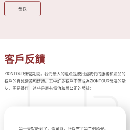
客戶反饋
ZIONTOUR運營期間。我們最大的遺產是使用過我們的服務和產品的
客戶的真誠讚美和建議。其中許多客戶不僅成為ZIONTOUR發展的摯
友，更是夥伴。這些是最有價值和最公正的證據：
生，中文流
第一天就收到了，還可以，所以有了第二個感覺。
前一天晚上