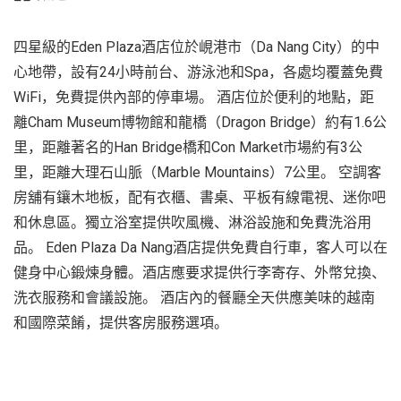
四星級的Eden Plaza酒店位於峴港市（Da Nang City）的中
心地帶，設有24小時前台、游泳池和Spa，各處均覆蓋免費
WiFi，免費提供內部的停車場。 酒店位於便利的地點，距
離Cham Museum博物館和龍橋（Dragon Bridge）約有1.6公
里，距離著名的Han Bridge橋和Con Market市場約有3公
里，距離大理石山脈（Marble Mountains）7公里。 空調客
房舖有鑲木地板，配有衣櫃、書桌、平板有線電視、迷你吧
和休息區。獨立浴室提供吹風機、淋浴設施和免費洗浴用
品。 Eden Plaza Da Nang酒店提供免費自行車，客人可以在
健身中心鍛煉身體。酒店應要求提供行李寄存、外幣兌換、
洗衣服務和會議設施。 酒店內的餐廳全天供應美味的越南
和國際菜餚，提供客房服務選項。