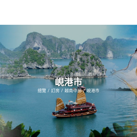
錫安生活
常見問題
聯繫我們
峴港市
總覽
訂房
越南中部
峴港市