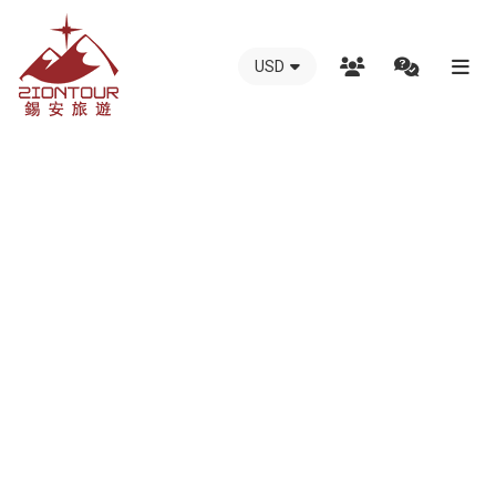
USD
越
總覽
南
團體旅遊
錫
越南中部：峴港-會安-巴拿山-順化-美山-風雅洞
安
越南北部：河內-下龍灣-沙垻-番西邦-寧平
國
越南南部：胡志明市、美托、古芝、頭頓、芹苴、富國島
際
越南南中越+高原地區：芽莊-大叻-美奈-歸仁
旅
越南熱門的行程配套及報價
行
越南遼國連線行程
社
越南柬埔寨連線行程
-
越南全國之遊
越
自由行
南
峴港一日遊（天天出發)
地
富國島一日遊
接