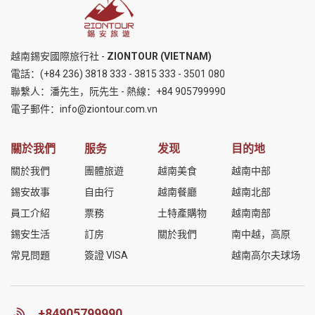
越南錫安國際旅行社 -
ZIONTOUR (VIETNAM)
電話：
(+84 236) 3818 333
-
3815 333
-
3501 080
聯繫人：潘先生，阮先生 - 熱線：
+84 905799990
電子郵件：
info@ziontour.com.vn
關於我們
服务
发现
目的地
關於我們
團體旅遊
越南美食
越南中部
錫安故事
自由行
越南餐廳
越南北部
員工介紹
票務
土特產購物
越南南部
錫安生活
訂房
關於我們
南中越，高原
常見問題
簽證 VISA
越南高尔夫球场
+84905799990