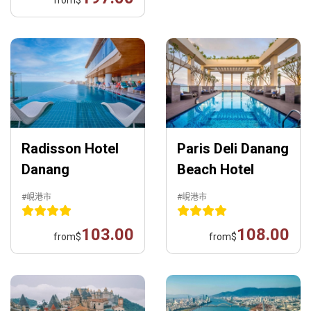
from
$
Radisson Hotel
Paris Deli Danang
Danang
Beach Hotel
#峴港市
#峴港市
103.00
108.00
from
$
from
$