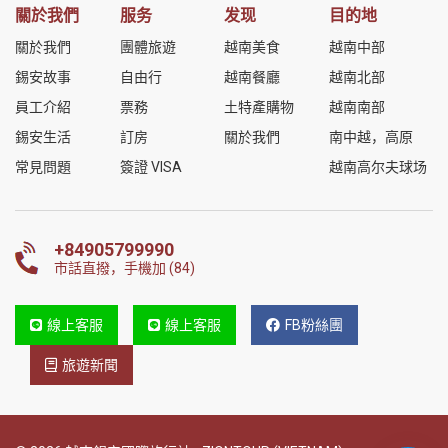
關於我們
服务
发现
目的地
關於我們
團體旅遊
越南美食
越南中部
錫安故事
自由行
越南餐廳
越南北部
員工介紹
票務
土特產購物
越南南部
錫安生活
訂房
關於我們
南中越，高原
常見問題
簽證 VISA
越南高尔夫球场
+84905799990
市話直撥，手機加 (84)
線上客服
線上客服
FB粉絲團
旅遊新聞