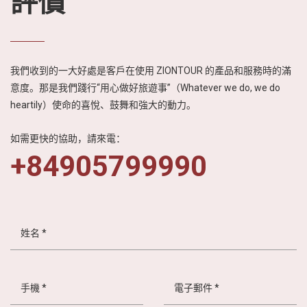
評價
越
南
LOCAL
旅
我們收到的一大好處是客戶在使用 ZIONTOUR 的產品和服務時的滿
行
意度。那是我們踐行“用心做好旅遊事”（Whatever we do, we do
社
heartily）使命的喜悅、鼓舞和強大的動力。
如需更快的協助，請來電：
+84905799990