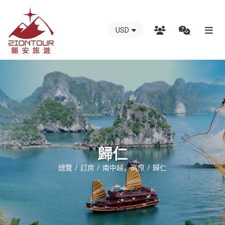
USD
越
南
錫
安
國
際
旅
行
歸仁
社
總覽
訂房
南中越，高原
歸仁
-
越
南
地
接