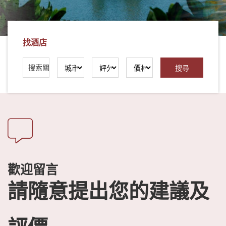
社
-
錫
找酒店
安
旅
遊
-
您
在
越
南
最
好
歡迎留言
的
請隨意提出您的建議及
合
作
夥
伴！