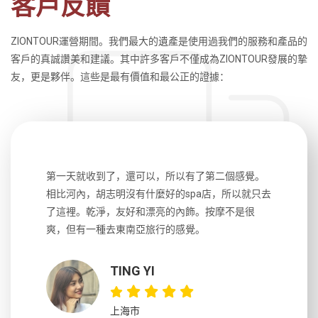
客戶反饋
ZIONTOUR運營期間。我們最大的遺產是使用過我們的服務和產品的
客戶的真誠讚美和建議。其中許多客戶不僅成為ZIONTOUR發展的摯
友，更是夥伴。這些是最有價值和最公正的證據：
生，中文流
第一天就收到了，還可以，所以有了第二個感覺。
前一天晚上
風趣，行
相比河內，胡志明沒有什麼好的spa店，所以就只去
導遊英文
國，都很
了這裡。乾淨，友好和漂亮的內飾。按摩不是很
到湄公河
大力推薦
爽，但有一種去東南亞旅行的感覺。
以跑2個
吃完早餐
TING YI
上海市