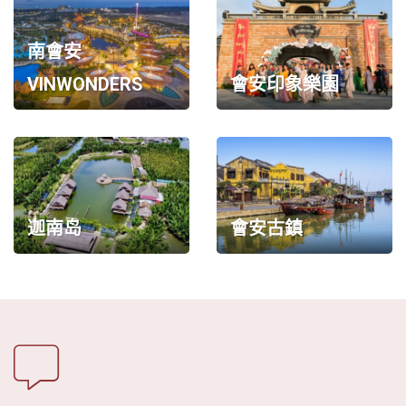
越
南
南會安
LOCAL
VINWONDERS
會安印象樂園
旅
行
社
迦南岛
會安古鎮