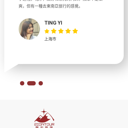
大力推薦
爽，但有一種去東南亞旅行的感覺。
以跑2個
吃完早餐
TING YI
上海市