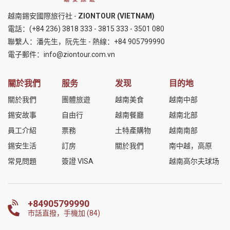
越南錫安國際旅行社 -
ZIONTOUR (VIETNAM)
電話：
(+84 236) 3818 333
-
3815 333
-
3501 080
聯繫人：潘先生，阮先生 - 熱線：
+84 905799990
電子郵件：
info@ziontour.com.vn
關於我們
服务
发现
目的地
關於我們
團體旅遊
越南美食
越南中部
錫安故事
自由行
越南餐廳
越南北部
員工介紹
票務
土特產購物
越南南部
錫安生活
訂房
關於我們
南中越，高原
常見問題
簽證 VISA
越南高尔夫球场
+84905799990
市話直撥，手機加 (84)