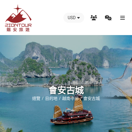
USD
越
南
錫
安
國
際
旅
行
會安古城
社
總覽
目的地
越南中部
會安古城
-
越
南
地
接