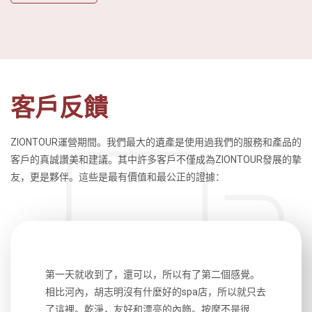
客戶反饋
ZIONTOUR運營期間。我們最大的遺產是使用過我們的服務和產品的
客戶的真誠讚美和建議。其中許多客戶不僅成為ZIONTOUR發展的摯
友，更是夥伴。這些是最有價值和最公正的證據：
生，中文流
第一天就收到了，還可以，所以有了第二個感覺。
前一天晚上
風趣，行
相比河內，胡志明沒有什麼好的spa店，所以就只去
導遊英文
國，都很
了這裡。乾淨，友好和漂亮的內飾。按摩不是很
到湄公河