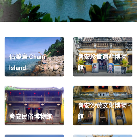
社
-
錫
安
旅
遊
-
佔婆島 Cham
會安珍貴遺產博物
您
Island
館
在
越
南
最
好
會安沙黃文化博物
的
合
會安民俗博物館
館
作
夥
伴！