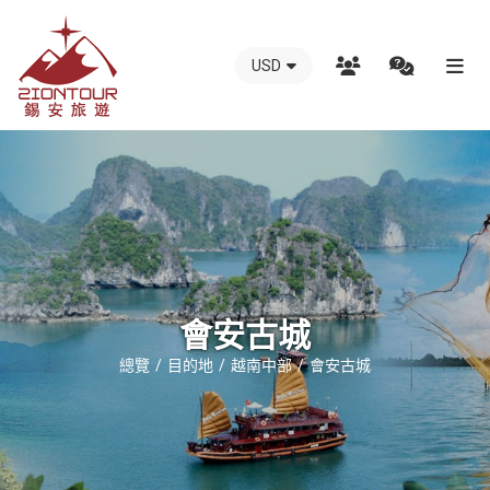
USD
越
南
錫
安
國
際
旅
行
會安古城
社
總覽
目的地
越南中部
會安古城
-
越
南
地
接