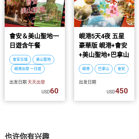
會安＆美山聖地一
峴港5天4夜 五星
日遊含午餐
豪華版 峴港+會安
+美山聖地+巴拿山
會安古城
美山聖地
峴港出發 一日遊
峴港
巴拿山
會安
出发日期
天天出發
出发日期
60
450
USD
USD
也许你有兴趣