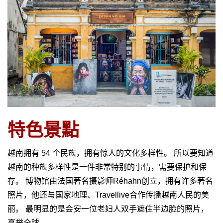
越
南
LOCAL
旅
行
社
特色景
點
越南拥有 54 个民族，拥有惊人的文化多样性。 所以要知道
越南的种族多样性是一件非常特别的事情，需要保护和保
存。 博物馆由法国著名摄影师Réhahn创立，拥有许多著名
照片，他还与国家地理、Travellive合作传播越南人民的美
丽。 最明显的是会安一位老妇人双手遮住半边脸的照片，
享誉全球。