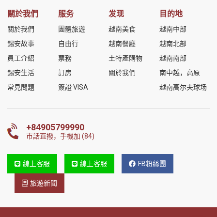
關於我們
服务
发现
目的地
關於我們
團體旅遊
越南美食
越南中部
錫安故事
自由行
越南餐廳
越南北部
員工介紹
票務
土特產購物
越南南部
錫安生活
訂房
關於我們
南中越，高原
常見問題
簽證 VISA
越南高尔夫球场
+84905799990
市話直撥，手機加 (84)
線上客服
線上客服
FB粉絲團
旅遊新聞