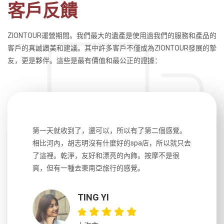
客戶反饋
ZIONTOUR運營期間。我們最大的遺產是使用過我們的服務和產品的
客戶的真誠讚美和建議。其中許多客戶不僅成為ZIONTOUR發展的摯
友，更是夥伴。這些是最有價值和最公正的證據：
生，中文流
第一天就收到了，還可以，所以有了第二個感覺。
前一天晚上
風趣，行
相比河內，胡志明沒有什麼好的spa店，所以就只去
導遊英文
國，都很
了這裡。乾淨，友好和漂亮的內飾。按摩不是很
到湄公河
大力推薦
爽，但有一種去東南亞旅行的感覺。
以跑2個
吃完早餐
TING YI