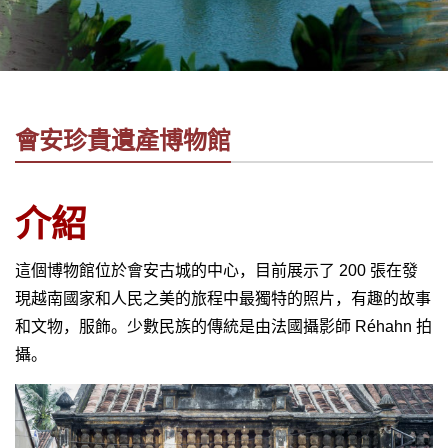
社
-
錫
安
旅
會安珍貴遺產博物館
遊
-
您
介紹
在
越
這個博物館位於會安古城的中心，目前展示了 200 張在發
南
最
現越南國家和人民之美的旅程中最獨特的照片，有趣的故事
好
和文物，服飾。少數民族的傳統是由法國攝影師 Réhahn 拍
的
攝。
合
作
夥
伴！