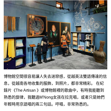
博物館空間很容易讓人失去迷戀感，從越英法雙語傳達的信
息，從越南各地收集的服飾，到照片，都非常精彩。 在紀
錄片《The Artisan 》或博物館裡的歌曲中，有時我能聽到
熟悉的旋律，我聽過M'Nong女孩在拉克唱，或者只是她們
年輕時用京語唱的兩三句話。哼唱，非常熟悉的。