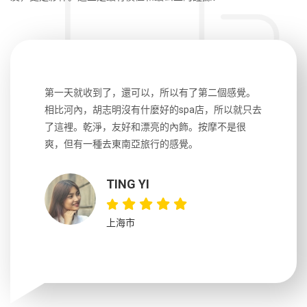
生，中文流
第一天就收到了，還可以，所以有了第二個感覺。
前一天晚上
風趣，行
相比河內，胡志明沒有什麼好的spa店，所以就只去
導遊英文
國，都很
了這裡。乾淨，友好和漂亮的內飾。按摩不是很
到湄公河
大力推薦
爽，但有一種去東南亞旅行的感覺。
以跑2個
吃完早餐
TING YI
上海市