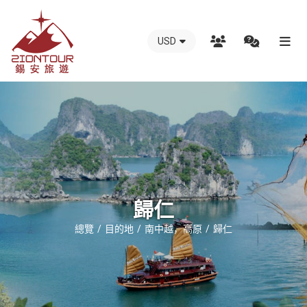
USD
越
南
錫
安
國
際
旅
行
歸仁
社
總覽
目的地
南中越，高原
歸仁
-
越
南
地
接