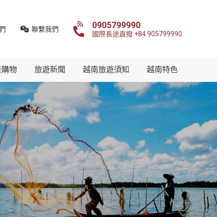
0905799990
們
聯繫我們
國際長途直撥 +84 905799990
產購物
旅遊新聞
越南旅遊須知
越南特色