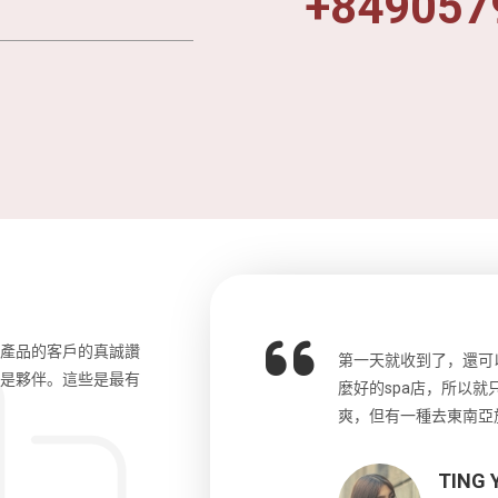
+849057
和產品的客戶的真誠讚
o先生，中文流利，詳細講解了許多歷
第一天就收到了，還可
更是夥伴。這些是最有
拿捏的剛好。另外團員們來自各國，都
麼好的spa店，所以
會。大力推薦這位導遊以及這個行程!!
爽，但有一種去東南亞
TING Y