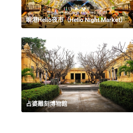
峴港Helio夜市（Helio Night Market）
占婆雕刻博物館