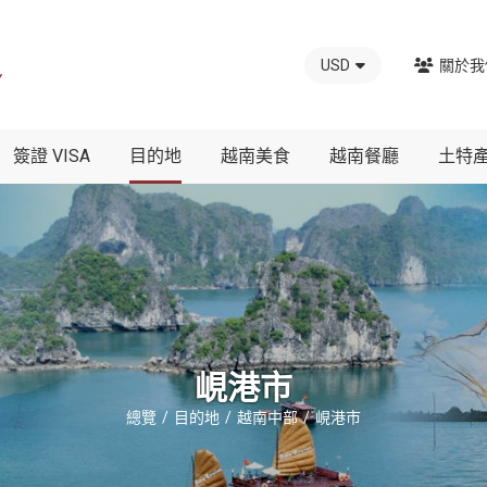
USD
關於我
簽證 VISA
目的地
越南美食
越南餐廳
土特
峴港市
總覽
目的地
越南中部
峴港市