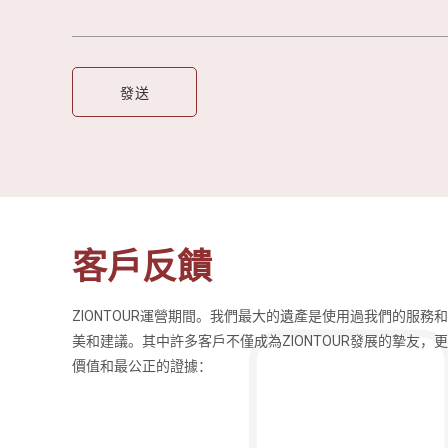
客戶反饋
ZIONTOUR運營期間。我們最大的遺產是使用過我們的服務
導遊英文流利、講解的也
這次的旅行十分滿意，我們的導遊Fo
美和建議。其中許多客戶不僅成為ZIONTOUR發展的摯友，
小時左右，不過同一天可
史知識，也很幽默風趣，行程時間也
價值和最公正的證據：
吃完早餐再出發，會到島
很好相處，也增加了不同文化交流的機
Tsung Hsi