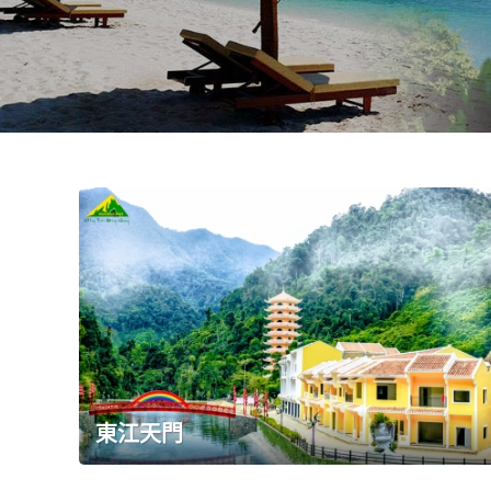
社
-
錫
安
旅
遊
-
您
在
越
南
最
好
的
合
東江天門
作
夥
伴！