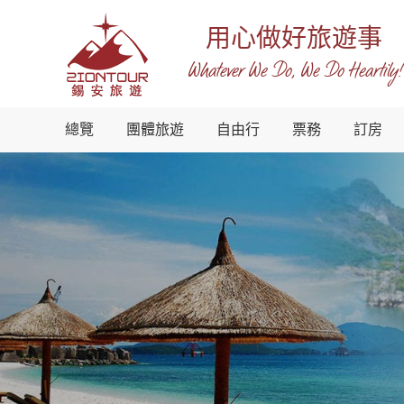
用心做好旅遊事
Whatever We Do, We Do Heartily!
越
總覽
團體旅遊
自由行
票務
訂房
南
錫
安
國
際
旅
行
社
-
越
南
地
接