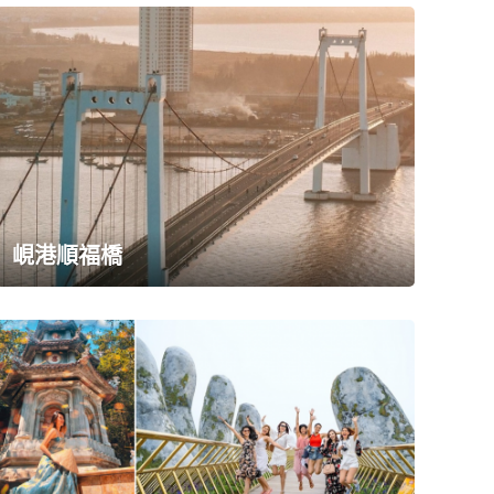
峴港順福橋