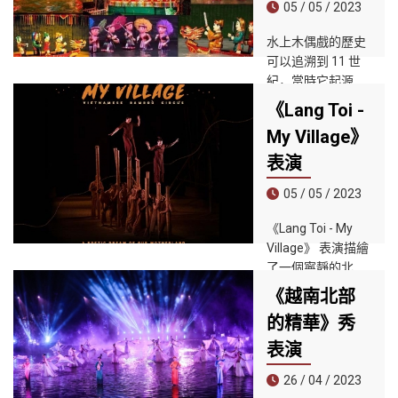
的建築、有趣的民
05 / 05 / 2023
人難忘的人才展示
間遊戲、著名的美
中體驗越南的文化
水上木偶戲的歷史
食和極具吸引力的
和傳統。
可以追溯到 11 世
表演。位於會安市
紀，當時它起源於
中心，距離會安古
越南北部紅河三角
城僅幾分鍾步行路
《Lang Toi -
洲地區的村莊。今
程，所以對於遊客
My Village》
天的越南水上木偶
出行來說非常方
戲是古代亞洲木偶
表演
便。
戲傳統的獨特變
05 / 05 / 2023
體。稻田發洪水
時，村民們會用這
《Lang Toi - My
種木偶戲互相取
Village》 表演描繪
樂。越南文化承載
了一個寧靜的北方
著農業生產的根源
村莊，新的一天從
《越南北部
和特性，主要是水
清晨雞鳴開始，孩
稻種植。
的精華》秀
子們拿著竹筷子玩
耍，父母在田間勞
表演
作。農民用竹犁抽
26 / 04 / 2023
煙的地方，在炎熱