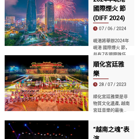
日至7月12日舉
國際煙火 節
行，主題為「峴港
(DIFF 2024)
－新時代」
（Danang - The
07 / 06 / 2024
New Rising
Era）。
峴港將舉辦2024年
峴港 國際煙火 節，
共有7支國際隊伍
參賽，其中包括3
順化宮廷雅
支新隊伍首次亮
樂
相。
28 / 07 / 2023
順化宮廷雅樂是非
物質文化遺產, 越南
宮廷音樂的最後遺
產，涵蓋越南歷代
宮廷音樂的主流，
“越南之魂”表
承繼了具有一千多
年曆史的越南音樂