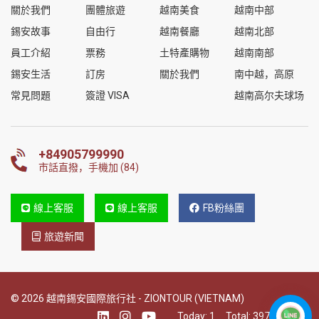
關於我們
團體旅遊
越南美食
越南中部
錫安故事
自由行
越南餐廳
越南北部
員工介紹
票務
土特產購物
越南南部
錫安生活
訂房
關於我們
南中越，高原
常見問題
簽證 VISA
越南高尔夫球场
+84905799990
市話直撥，手機加 (84)
線上客服
線上客服
FB粉絲團
旅遊新聞
© 2026 越南錫安國際旅行社 - ZIONTOUR (VIETNAM)
Today:
1
Total:
397093