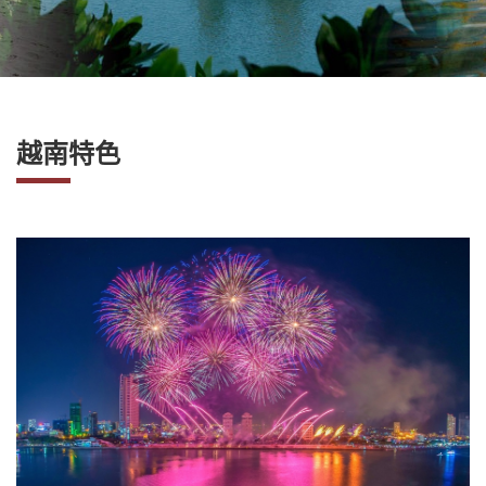
社
-
錫
安
旅
越南特色
遊
-
您
在
越
南
最
好
的
合
作
夥
伴！