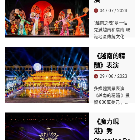
演
的全部精華。
04 / 07 / 2023
“越南之魂”是一個
充滿越南和廣南-峴
港地區傳統文化特
徵的藝術表演節
目。表演內容和方
《越南的精
法以Quang的
Tuong Art藝術為
髓》表演
基礎，並與越南中
29 / 06 / 2023
部典型的傳統藝術
表演交織在一起。
多媒體實景表演
《越南的精髓 》投
資 830萬美元 ，舞
台規模 11200畫面
壯觀 ，猶如一場宏
《魔力峴
大的夜宴帶領遊客
體驗一場重回古代
港》秀
越南的穿越之旅。