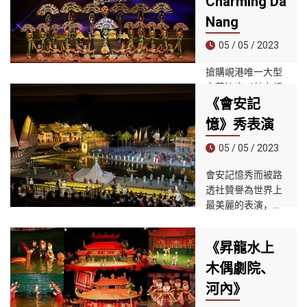
Charming Da
Nang
05 / 05 / 2023
搶購峴港唯一大型
文藝演出《魅力峴
《會安記
港秀》打折票！愛
上該節目對越南魅
憶》秀表演
力和美麗的超凡演
繹。國家藝術家
05 / 05 / 2023
Doan Vuong
會安記憶秀而被路
Linh、Dang Linh
透社贊譽為世界上
Nga 和其他當地藝
最美麗的表演，並
術家為您帶來的色
被200多家國際報
彩和音樂會讓您的
紙報道。這裡已成
感官超載。伴隨著
《昇龍水上
為世界上獨一無二
當地傳統音樂的音
的藝術文化旅遊勝
木偶劇院、
樂演繹載歌載舞，
地，被認為是會安
讓自己驚嘆於節目
河內》
的縮影，擁有美麗
的壯觀表演。在令