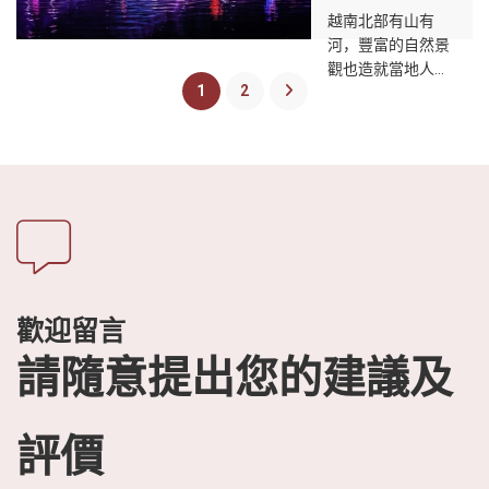
的夏日午後陽光下
越南北部有山有
在樹蔭下休息。夜
河，豐富的自然景
幕降臨的地方，竹
觀也造就當地人民
橋上，萬千星光
1
2
靠天吃飯的農田文
下，新人相愛。在
化，但想進一步了
越南竹馬戲團的藝
解及認識北越過往
術中，竹子是戲劇
的田園生活，不妨
的靈魂，是引導故
來場特別的水上實
事、搭建和改變場
景舞台劇－北越精
景的竹子，在表演
華，用表演的方式
的色彩和聲音中將
呈現北越農民最寫
二十位馬戲團藝術
實的日常生活寫
家和音樂家聯繫在
照，這裡距離河內
一起。傳統樂器。
歡迎留言
僅有20公里的距
離，被譽為「越南
請隨意提出您的建議及
文化之都」，這場
表演將以越南日常
為主題，內容包含
評價
詩歌、佛教信仰、
懷舊、音樂與繪