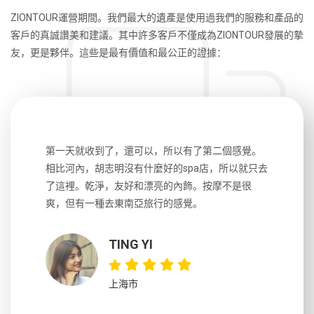
ZIONTOUR運營期間。我們最大的遺產是使用過我們的服務和產品的
客戶的真誠讚美和建議。其中許多客戶不僅成為ZIONTOUR發展的摯
友，更是夥伴。這些是最有價值和最公正的證據：
生，中文流
第一天就收到了，還可以，所以有了第二個感覺。
前一天晚上
風趣，行
相比河內，胡志明沒有什麼好的spa店，所以就只去
導遊英文
國，都很
了這裡。乾淨，友好和漂亮的內飾。按摩不是很
到湄公河
大力推薦
爽，但有一種去東南亞旅行的感覺。
以跑2個
吃完早餐
TING YI
上海市