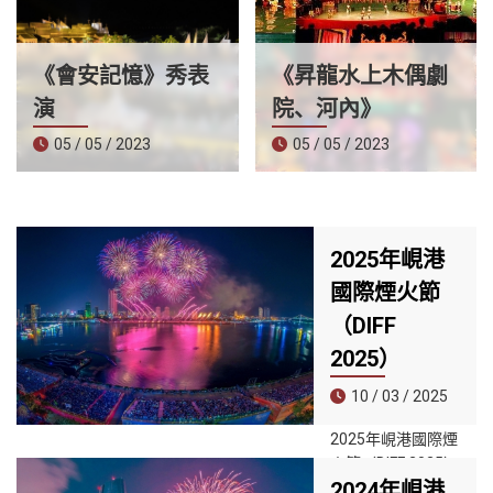
《會安記憶》秀表
《昇龍水上木偶劇
演
院、河內》
05 / 05 / 2023
05 / 05 / 2023
2025年峴港
國際煙火節
（DIFF
2025）
10 / 03 / 2025
2025年峴港國際煙
火節（DIFF 2025）
2024年峴港
將於2025年5月31