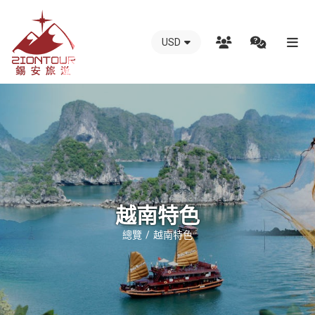
USD
越
南
錫
安
國
際
旅
行
越南特色
社
總覽
越南特色
-
越
南
地
接