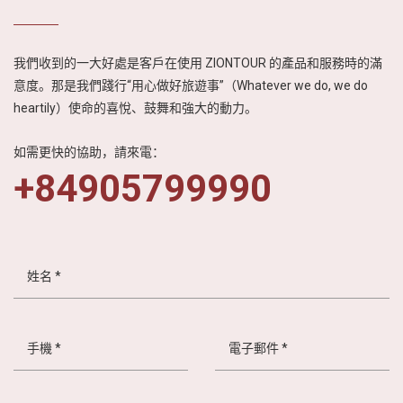
畫、和諧與歡樂的
越南慶典文化。六
幕精彩的表演，融
我們收到的一大好處是客戶在使用 ZIONTOUR 的產品和服務時的滿
合了當地的農民演
意度。那是我們踐行“用心做好旅遊事”（Whatever we do, we do
員和聲光效果，歷
heartily）使命的喜悅、鼓舞和強大的動力。
時十年的舞蹈設
計，讓這齣北越精
華完美展現了紅河
如需更快的協助，請來電：
三角洲的驚人氣
+84905799990
勢，帶給觀眾無限
的震撼，來到河內
旅遊，千萬別錯過
這場磅礴的文化藝
術饗宴。