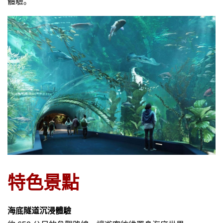
體驗。
越
南
LOCAL
旅
行
社
特色景點
海底隧道沉浸體驗