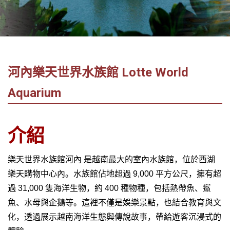
社
-
錫
安
旅
河內樂天世界水族館 Lotte World
遊
-
Aquarium
您
在
越
介紹
南
最
樂天世界水族館河內 是越南最大的室內水族館，位於西湖
好
樂天購物中心內。
水族館佔地超過 9,000 平方公尺，擁有超
的
過 31,000 隻海洋生物，約 400 種物種，包括熱帶魚、鯊
合
魚、水母與企鵝等。
這裡不僅是娛樂景點，也結合教育與文
作
夥
化，透過展示越南海洋生態與傳說故事，帶給遊客沉浸式的
伴！