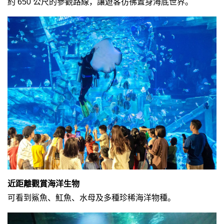
約 650 公尺的參觀路線，讓遊客彷彿置身海底世界。
近距離觀賞海洋生物
可看到鯊魚、魟魚、水母及多種珍稀海洋物種。