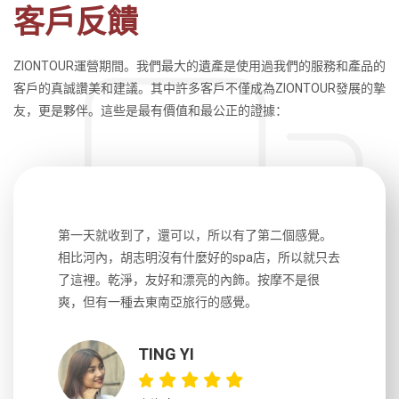
客戶反饋
ZIONTOUR運營期間。我們最大的遺產是使用過我們的服務和產品的
客戶的真誠讚美和建議。其中許多客戶不僅成為ZIONTOUR發展的摯
友，更是夥伴。這些是最有價值和最公正的證據：
生，中文流
第一天就收到了，還可以，所以有了第二個感覺。
前一天晚上
風趣，行
相比河內，胡志明沒有什麼好的spa店，所以就只去
導遊英文
國，都很
了這裡。乾淨，友好和漂亮的內飾。按摩不是很
到湄公河
大力推薦
爽，但有一種去東南亞旅行的感覺。
以跑2個
吃完早餐
TING YI