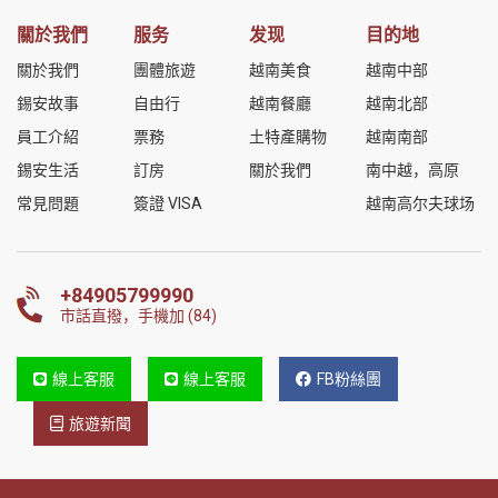
關於我們
服务
发现
目的地
關於我們
團體旅遊
越南美食
越南中部
錫安故事
自由行
越南餐廳
越南北部
員工介紹
票務
土特產購物
越南南部
錫安生活
訂房
關於我們
南中越，高原
常見問題
簽證 VISA
越南高尔夫球场
+84905799990
市話直撥，手機加 (84)
線上客服
線上客服
FB粉絲團
旅遊新聞