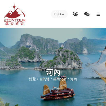
USD
越
南
錫
安
國
際
旅
行
河內
社
總覽
目的地
越南北部
河內
-
越
南
地
接