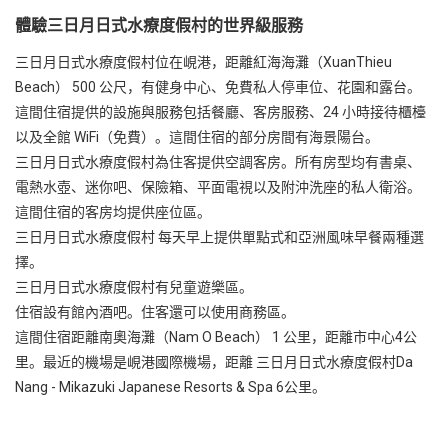
體驗三日月日式水療度假村的世界級服務
三日月日式水療度假村位在峴港，距離紅海海灘（XuanThieu
Beach） 500 公尺，有健身中心、免費私人停車位、花園和露台。
這間住宿提供的設施與服務包括餐廳、客房服務、24 小時接待櫃檯
以及全館 WiFi（免費）。這間住宿的部分房間有海景陽台。
三日月日式水療度假村為住客提供空調客房。所有房型均有書桌、
電熱水壺、迷你吧、保險箱、平面電視以及附沖洗座的私人衛浴。
這間住宿的客房均提供座位區。
三日月日式水療度假村 每天早上提供單點式和亞洲風味早餐兩種選
擇。
三日月日式水療度假村有兒童遊樂區。
住宿設有館內酒吧。住客還可以使用商務區。
這間住宿距離南奧海灘（Nam O Beach） 1 公里，距離市中心4公
里。最近的機場是峴港國際機場，距離 三日月日式水療度假村Da
Nang - Mikazuki Japanese Resorts & Spa 6公里。