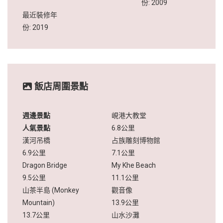
份: 2009
最近裝修年
份: 2019
飯店周圍景點
週邊景點
峴港大教堂
人氣景點
6.8公里
漢河吊橋
占族雕刻博物館
6.9公里
7.1公里
Dragon Bridge
My Khe Beach
9.5公里
11.1公里
山茶半島 (Monkey
觀音像
Mountain)
13.9公里
13.7公里
山水沙灘