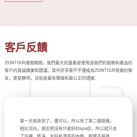
客戶反饋
ZIONTOUR運營期間。我們最大的遺產是使用過我們的服務和產品的
客戶的真誠讚美和建議。其中許多客戶不僅成為ZIONTOUR發展的摯
友，更是夥伴。這些是最有價值和最公正的證據：
生，中文流
第一天就收到了，還可以，所以有了第二個感覺。
前一天晚上
風趣，行
相比河內，胡志明沒有什麼好的spa店，所以就只去
導遊英文
國，都很
了這裡。乾淨，友好和漂亮的內飾。按摩不是很
到湄公河