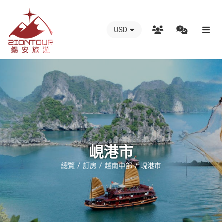
USD
越
南
錫
安
國
際
旅
行
峴港市
社
總覽
訂房
越南中部
峴港市
-
越
南
地
接