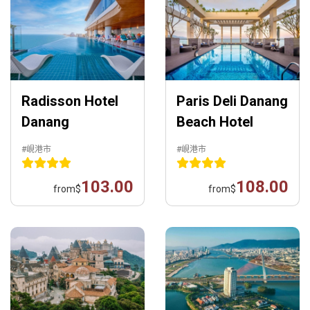
Radisson Hotel
Paris Deli Danang
Danang
Beach Hotel
#峴港市
#峴港市
103.00
108.00
from
$
from
$