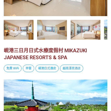
越
南
LOCAL
旅
行
社
峴港三日月日式水療度假村 MIKAZUKI
JAPANESE RESORTS & SPA
免費 WiFi
早餐
峴港日式酒店
越南漂亮酒店