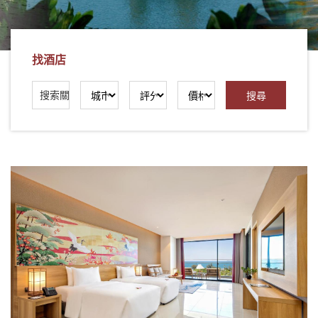
社
-
錫
找酒店
安
旅
遊
-
您
在
越
南
最
好
的
合
作
夥
伴！