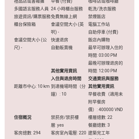
禮品店或書報攤
早餐 (付費)
咖啡店或咖啡廳
多國語言服務人員
24 小時櫃台服務
乾洗/洗衣服務
旅遊資訊/購票服務
免費無線上網
禁煙飯店
櫃台保險箱
會議空間大小 (英
電腦工作站
呎) -
自助停車 (付費)
會議空間大小 (公
快速退房
飯店內購物
尺) -
自動販賣機
最早可辦理入住的
時間: 03:00 PM
最晚可辦理退房的
其他實用資訊
時間: 12:00 PM
入住與退房時間
交通資訊與服務
距離市中心: 10 km
到達機場時間（分
其他實用資訊
鐘）: 10
早餐收費（適用未
附早餐房
價）: 400000 VND
住宿概況
禁菸房/禁菸樓
樓層總數: 22
層: yes
餐廳總數: 3
客房總數: 294
客房室內電壓: 220
建築完工年