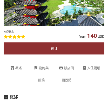
#峴港市
140
from
USD
预订
概述
設施與
飯店周
入住說明
服務
圍景點
概述