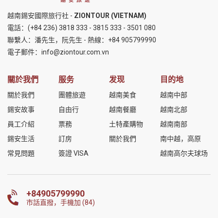
越南錫安國際旅行社 -
ZIONTOUR (VIETNAM)
電話：
(+84 236) 3818 333
-
3815 333
-
3501 080
聯繫人：潘先生，阮先生 - 熱線：
+84 905799990
電子郵件：
info@ziontour.com.vn
關於我們
服务
发现
目的地
關於我們
團體旅遊
越南美食
越南中部
錫安故事
自由行
越南餐廳
越南北部
員工介紹
票務
土特產購物
越南南部
錫安生活
訂房
關於我們
南中越，高原
常見問題
簽證 VISA
越南高尔夫球场
+84905799990
市話直撥，手機加 (84)