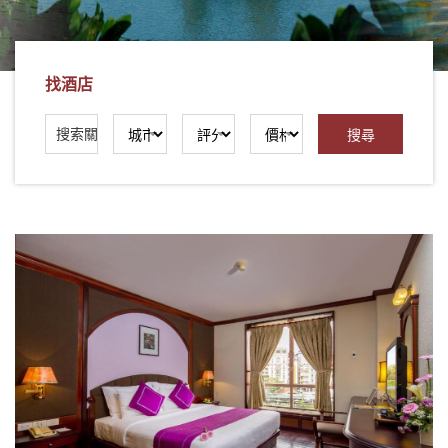
社
-
錫
找酒店
安
旅
遊
-
您
在
越
南
最
好
的
合
作
夥
伴！