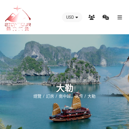
USD
越
南
錫
安
國
際
旅
行
大勒
社
總覽
訂房
南中越，高原
大勒
-
越
南
地
接