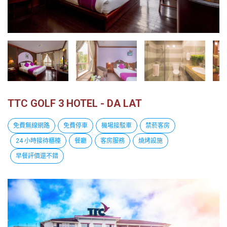
越
南
LOCAL
旅
行
社
TTC GOLF 3 HOTEL - DA LAT
免費無線網路
免費停車
機場接駁車
禁菸客房
24 小時接待櫃檯
餐廳
客房服務
燒烤設施
早餐評價還不錯