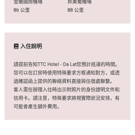
金蘭國際機場
邦美蜀機場
86 公里
88 公里
入住說明
請提前告知TTC Hotel - Da Lat您預計抵達的時間。
您可以在訂房時使用特殊要求方框通知對方，或透
過確認函上提供的聯絡資料直接與住宿處聯繫。
客人需在辦理入住時出示附照片的身份證明文件和
信用卡。請注意，特殊要求將視實際狀況安排，有
可能會產生額外費用。