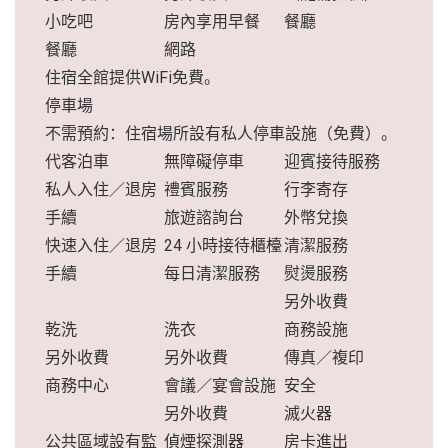
小吃吧
房內享用早餐
餐廳
餐廳
網路
住宿全館提供WiFi免費。
停車場
不需預約：住宿場所設有私人停車設施（免費）。
代客泊車
無障礙停車
迎賓接待服務
私人入住／退房
禮賓服務
行李寄存
手續
旅遊諮詢台
外幣兌換
快速入住／退房
24 小時接待櫃檯
清潔服務
手續
每日清潔服務
熨燙服務
另外收費
乾洗
洗衣
商務設施
另外收費
另外收費
傳真／複印
商務中心
會議／宴會設施
安全
另外收費
滅火器
公共區域設有監
偵煙探測器
房卡進出