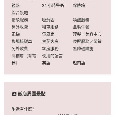
視器
24 小時警衛
保險箱
綜合設施
接駁服務
吸菸區
喚醒服務
另外收費
租車服務
盒裝午餐
電梯
電風扇
理髮／美容中心
機場接駁車
禁菸客房
喚醒服務／鬧鐘
另外收費
客房服務
無障礙設施
高樓層（有電
使用的語言
梯）
英語
越南語
飯店周圍景點
附近有什麼？