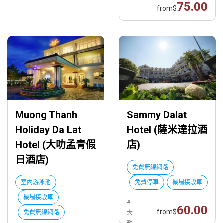
75.00
from
$
Muong Thanh
Sammy Dalat
Holiday Da Lat
Hotel (薩米達拉酒
Hotel (大叻孟青假
店)
日酒店)
免費無線網路
室內游泳池
免費停車
機場接駁車
機場接駁車
#
60.00
from
$
免費無線網路
大
勒