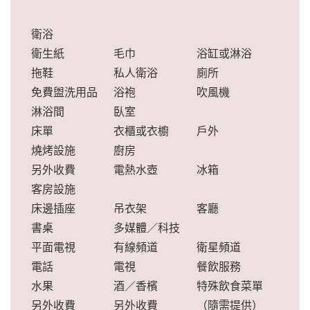
衛浴
衛生紙
毛巾
浴缸或淋浴
拖鞋
私人衛浴
廁所
免費盥洗用品
浴袍
吹風機
淋浴間
臥室
床單
衣櫃或衣櫥
戶外
燒烤設施
廚房
另外收費
電熱水壺
冰箱
客房設施
床邊插座
吊衣架
客廳
書桌
多媒體／科技
平面電視
有線頻道
衛星頻道
電話
電視
餐飲服務
水果
酒／香檳
特殊飲食菜單
另外收費
另外收費
（隨需提供）