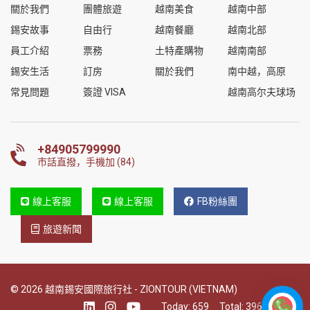
關於我們
團體旅遊
越南美食
越南中部
錫安故事
自由行
越南餐廳
越南北部
員工介紹
票務
土特產購物
越南南部
錫安生活
訂房
關於我們
南中越，高原
常見問題
簽證 VISA
越南高尔夫球场
+84905799990
市話直撥，手機加 (84)
線上客服
線上客服
FB粉絲團
旅遊新聞
© 2026 越南錫安國際旅行社 - ZIONTOUR (VIETNAM)
Today:
659
Total:
396534