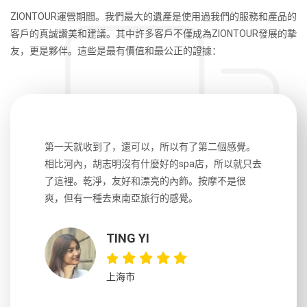
ZIONTOUR運營期間。我們最大的遺產是使用過我們的服務和產品的
客戶的真誠讚美和建議。其中許多客戶不僅成為ZIONTOUR發展的摯
友，更是夥伴。這些是最有價值和最公正的證據：
生，中文流
第一天就收到了，還可以，所以有了第二個感覺。
前一天晚上
風趣，行
相比河內，胡志明沒有什麼好的spa店，所以就只去
導遊英文
國，都很
了這裡。乾淨，友好和漂亮的內飾。按摩不是很
到湄公河
大力推薦
爽，但有一種去東南亞旅行的感覺。
以跑2個
吃完早餐
TING YI
上海市