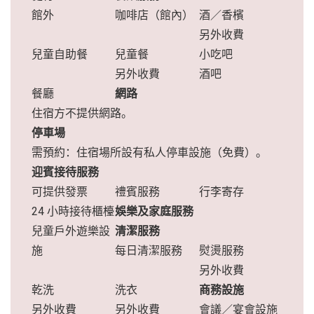
館外
咖啡店（館內）
酒／香檳
另外收費
兒童自助餐
兒童餐
小吃吧
另外收費
酒吧
餐廳
網路
住宿方不提供網路。
停車場
需預約：住宿場所設有私人停車設施（免費）。
迎賓接待服務
可提供發票
禮賓服務
行李寄存
24 小時接待櫃檯
娛樂及家庭服務
兒童戶外遊樂設
清潔服務
施
每日清潔服務
熨燙服務
另外收費
乾洗
洗衣
商務設施
另外收費
另外收費
會議／宴會設施