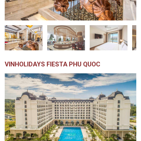
越
南
LOCAL
旅
行
社
VINHOLIDAYS FIESTA PHU QUOC