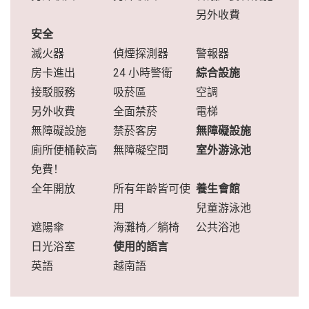
另外收費
安全
滅火器
偵煙探測器
警報器
房卡進出
24 小時警衛
綜合設施
接駁服務
吸菸區
空調
另外收費
全面禁菸
電梯
無障礙設施
禁菸客房
無障礙設施
廁所便桶較高
無障礙空間
室外游泳池
免費！
全年開放
所有年齡皆可使
養生會館
用
兒童游泳池
遮陽傘
海灘椅／躺椅
公共浴池
日光浴室
使用的語言
英語
越南語