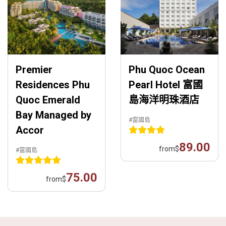
Premier
Phu Quoc Ocean
Residences Phu
Pearl Hotel 富國
Quoc Emerald
島海洋明珠酒店
Bay Managed by
#富國島
Accor
89.00
from
$
#富國島
75.00
from
$