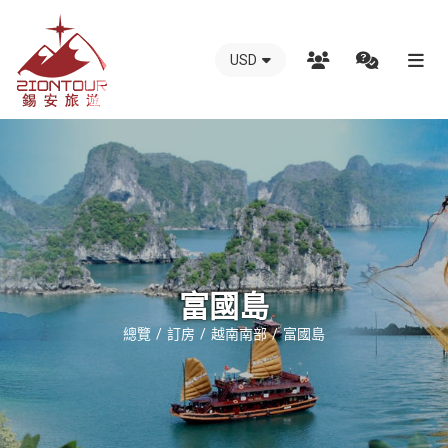
USD
越
南
錫
安
國
際
旅
行
富國島
社
總覽
訂房
越南南部
富國島
-
越
南
地
接