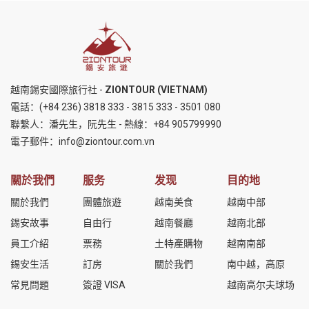
越南錫安國際旅行社 -
ZIONTOUR (VIETNAM)
電話：
(+84 236) 3818 333
-
3815 333
-
3501 080
聯繫人：潘先生，阮先生 - 熱線：
+84 905799990
電子郵件：
info@ziontour.com.vn
關於我們
服务
发现
目的地
關於我們
團體旅遊
越南美食
越南中部
錫安故事
自由行
越南餐廳
越南北部
員工介紹
票務
土特產購物
越南南部
錫安生活
訂房
關於我們
南中越，高原
常見問題
簽證 VISA
越南高尔夫球场