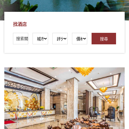
社
-
錫
找酒店
安
旅
遊
-
您
在
越
南
最
好
的
合
作
夥
伴！