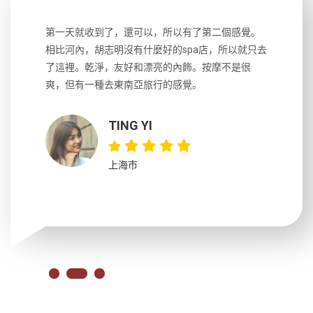
生，中文流
第一天就收到了，還可以，所以有了第二個感覺。
前一天晚上
風趣，行
相比河內，胡志明沒有什麼好的spa店，所以就只去
導遊英文
國，都很
了這裡。乾淨，友好和漂亮的內飾。按摩不是很
到湄公河
大力推薦
爽，但有一種去東南亞旅行的感覺。
以跑2個
吃完早餐
TING YI
上海市