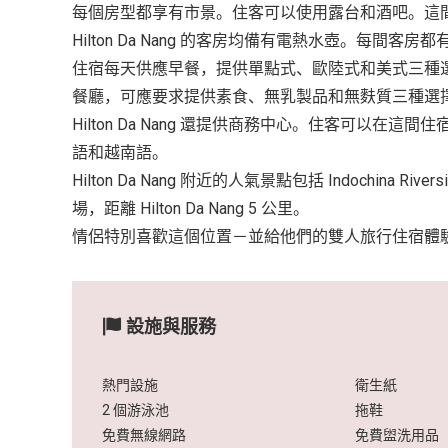
每個房型都享有市景。住客可以使用露台和酒吧。這間住宿全
Hilton Da Nang 的客房均備有電熱水壺。每間
住宿每天供應早餐，提供單點式、歐陸式和美式三種選擇。 
餐廳，可應要求提供素食、無乳製品和無麩質三種選
Hilton Da Nang 還提供商務中心。住客可以在這
語和越南語。
Hilton Da Nang 附近的人氣景點包括 Indochina
場，距離 Hilton Da Nang 5 公里。
情侶特別喜歡這個位置－並給他們的雙人旅行住宿體
設施與服務
熱門設施
衛生紙
2 個游泳池
拖鞋
免費無線網路
免費盥洗用品