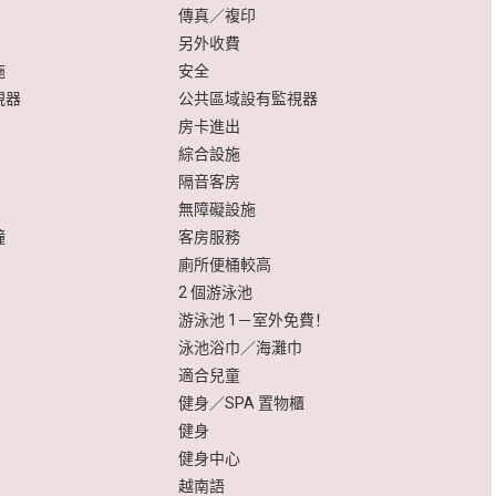
傳真／複印
另外收費
施
安全
視器
公共區域設有監視器
房卡進出
綜合設施
隔音客房
無障礙設施
鐘
客房服務
廁所便桶較高
2 個游泳池
游泳池 1－室外免費！
泳池浴巾／海灘巾
適合兒童
健身／SPA 置物櫃
健身
健身中心
越南語