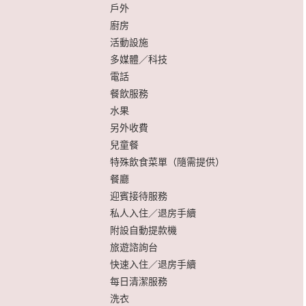
戶外
廚房
活動設施
多媒體／科技
電話
餐飲服務
）
水果
另外收費
兒童餐
特殊飲食菜單（隨需提供）
餐廳
迎賓接待服務
私人入住／退房手續
附設自動提款機
旅遊諮詢台
快速入住／退房手續
每日清潔服務
洗衣