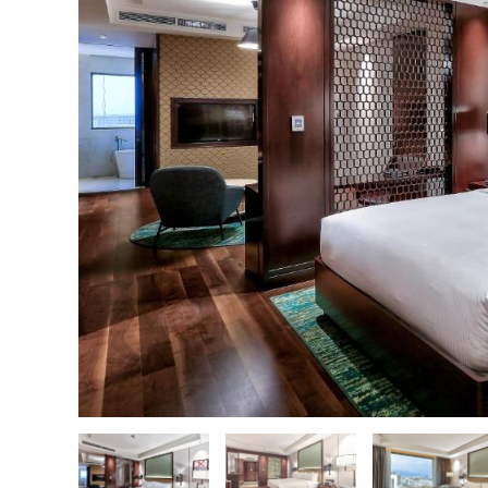
越
南
LOCAL
旅
行
社