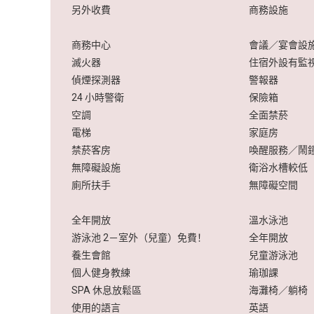
另外收費
商務設施
商務中心
會議／宴會設
滅火器
住宿外設有監
偵煙探測器
警報器
24 小時警衛
保險箱
空調
全面禁菸
電梯
家庭房
禁菸客房
喚醒服務／鬧
無障礙設施
衛浴水槽較低
廁所扶手
無障礙空間
全年開放
溫水泳池
游泳池 2－室外（兒童）免費！
全年開放
養生會館
兒童游泳池
個人健身教練
瑜珈課
SPA 休息放鬆區
海灘椅／躺椅
使用的語言
英語