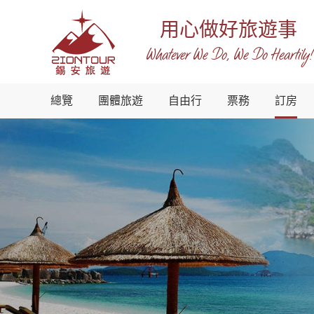
用心做好旅遊事
Whatever We Do, We Do Heartily!
越
總覽
團體旅遊
自由行
票務
訂房
南
錫
安
國
際
旅
行
社
-
越
南
地
接