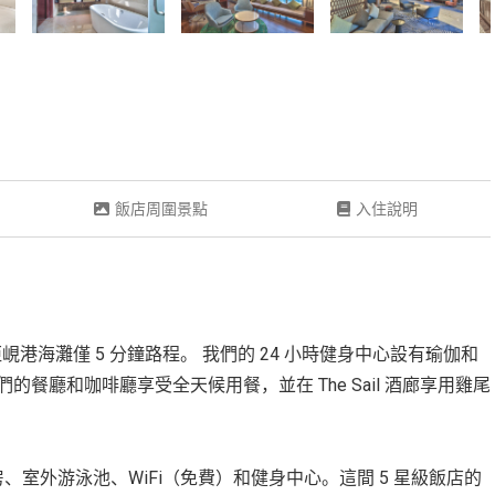
飯店周圍景點
入住說明
峴港海灘僅 5 分鐘路程。 我們的 24 小時健身中心設有瑜伽和
餐廳和咖啡廳享受全天候用餐，並在 The Sail 酒廊享用雞尾
調客房、室外游泳池、WiFi（免費）和健身中心。這間 5 星級飯店的