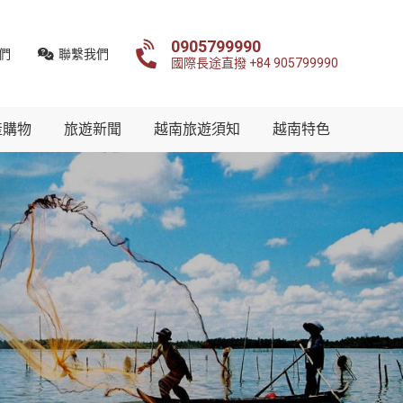
0905799990
們
聯繫我們
國際長途直撥 +84 905799990
產購物
旅遊新聞
越南旅遊須知
越南特色