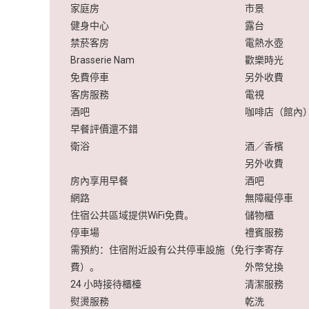
家庭房
市景
健身中心
露台
禁菸客房
電熱水壺
Brasserie Nam
歡樂時光
免費停車
另外收費
客房服務
電視
酒吧
咖啡店（館內
早餐評價還不錯
衛浴
酒／香檳
另外收費
房內享用早餐
酒吧
網路
無障礙停車
住宿公共區域提供WiFi免費。
儲物櫃
停車場
禮賓服務
需預約：住宿附近設有公共停車設施（免
行李寄存
費）。
外幣兌換
24 小時接待櫃檯
清潔服務
熨燙服務
乾洗