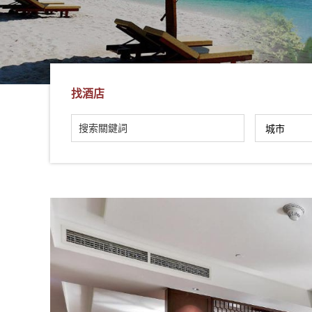
社
-
錫
安
旅
找酒店
遊
-
您
在
越
南
最
好
的
合
作
夥
伴！