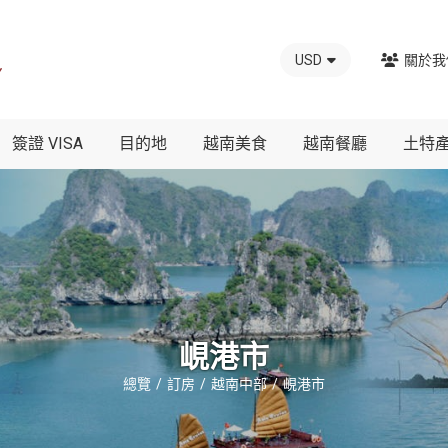
USD
關於我
簽證 VISA
目的地
越南美食
越南餐廳
土特
峴港市
總覽
訂房
越南中部
峴港市