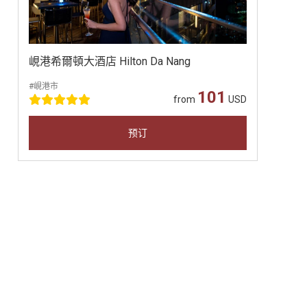
峴港希爾頓大酒店 Hilton Da Nang
#峴港市
101
from
USD
预订