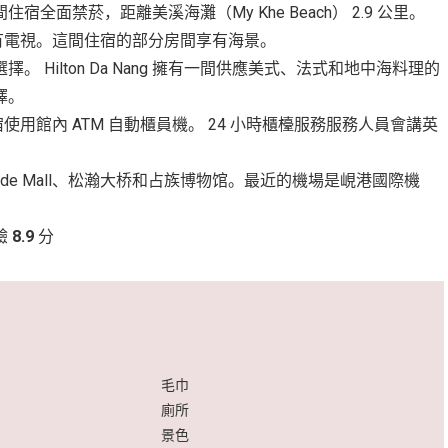
面禁菸，距離美溪海灘（My Khe Beach） 2.9 公里。
客房都有電視。這間住宿的部分房間享有海景。
Hilton Da Nang 擁有一間供應美式、法式和地中海料理的
擇。
間住宿使用館內 ATM 自動櫃員機。 24 小時櫃檯服務服務人員會講英
 Riverside Mall、松瀚大桥和占族博物馆。最近的機場是峴港國際機
驗
8.9
分
毛巾
廁所
景色