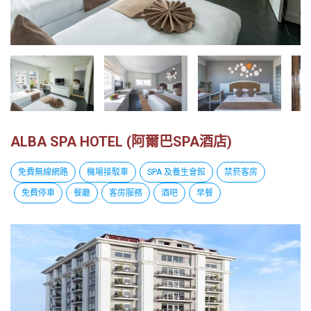
越
南
LOCAL
旅
行
社
ALBA SPA HOTEL (阿爾巴SPA酒店)
免費無線網路
機場接駁車
SPA 及養生會館
禁菸客房
免費停車
餐廳
客房服務
酒吧
早餐