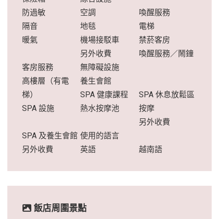
防過敏
空調
喚醒服務
隔音
地毯
電梯
暖氣
機場接駁車
禁菸客房
另外收費
喚醒服務／鬧鐘
客房服務
無障礙設施
高樓層（有電
養生會館
梯）
SPA 健康課程
SPA 休息放鬆區
SPA 設施
熱水按摩池
按摩
另外收費
SPA 及養生會館
使用的語言
另外收費
英語
越南語
飯店周圍景點