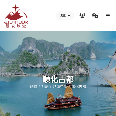
USD
越
南
錫
安
國
際
旅
行
順化古都
社
總覽
訂房
越南中部
順化古都
-
越
南
地
接