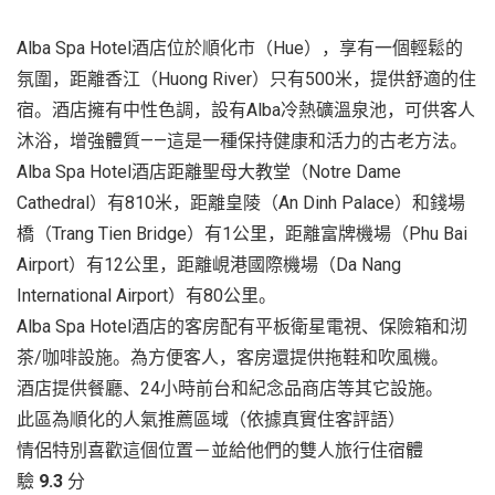
Alba Spa Hotel酒店位於順化市（Hue），享有一個輕鬆的
氛圍，距離香江（Huong River）只有500米，提供舒適的住
宿。酒店擁有中性色調，設有Alba冷熱礦溫泉池，可供客人
沐浴，增強體質——這是一種保持健康和活力的古老方法。
Alba Spa Hotel酒店距離聖母大教堂（Notre Dame
Cathedral）有810米，距離皇陵（An Dinh Palace）和錢場
橋（Trang Tien Bridge）有1公里，距離富牌機場（Phu Bai
Airport）有12公里，距離峴港國際機場（Da Nang
International Airport）有80公里。
Alba Spa Hotel酒店的客房配有平板衛星電視、保險箱和沏
茶/咖啡設施。為方便客人，客房還提供拖鞋和吹風機。
酒店提供餐廳、24小時前台和紀念品商店等其它設施。
此區為順化的人氣推薦區域（依據真實住客評語）
情侶特別喜歡這個位置－並給他們的雙人旅行住宿體
驗
9.3
分