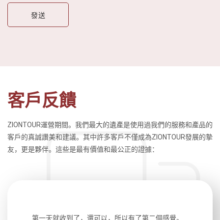
客戶反饋
ZIONTOUR運營期間。我們最大的遺產是使用過我們的服務和產品的
客戶的真誠讚美和建議。其中許多客戶不僅成為ZIONTOUR發展的摯
友，更是夥伴。這些是最有價值和最公正的證據：
生，中文流
第一天就收到了，還可以，所以有了第二個感覺。
前一天晚上