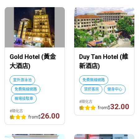
Gold Hotel (黃金
Duy Tan Hotel (維
大酒店)
新酒店)
室外游泳池
免費無線網路
免費無線網路
禁菸客房
健身中心
機場接駁車
#順化古
32.00
from
$
都
#順化古
26.00
from
$
都