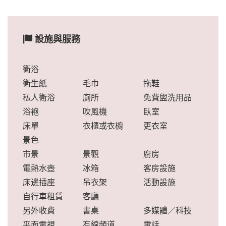
設施與服務
衛浴
衛生紙
毛巾
拖鞋
私人衛浴
廁所
免費盥洗用品
浴袍
吹風機
臥室
床單
衣櫃或衣櫥
更衣室
景色
市景
景觀
廚房
電熱水壺
冰箱
客房設施
床邊插座
吊衣架
活動設施
自行車租賃
客廳
另外收費
書桌
多媒體／科技
平面電視
有線頻道
電話