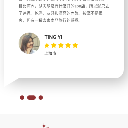
風趣，行
相比河內，胡志明沒有什麼好的spa店，所以就只去
導遊英文
國，都很
了這裡。乾淨，友好和漂亮的內飾。按摩不是很
到湄公河
大力推薦
爽，但有一種去東南亞旅行的感覺。
以跑2個
吃完早餐
TING YI
上海市