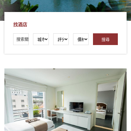
社
-
錫
找酒店
安
旅
遊
-
您
在
越
南
最
好
的
合
作
夥
伴！