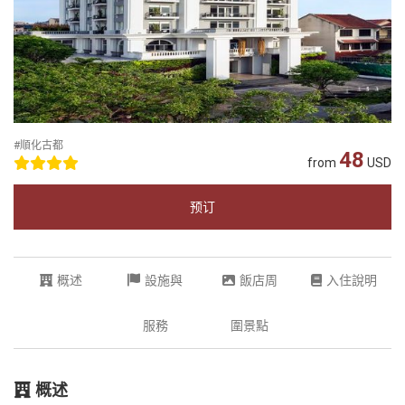
#順化古都
48
from
USD
预订
概述
設施與
飯店周
入住說明
服務
圍景點
概述