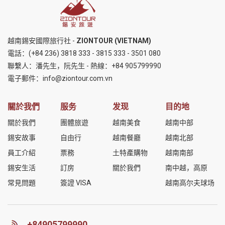
越南錫安國際旅行社 -
ZIONTOUR (VIETNAM)
電話：
(+84 236) 3818 333
-
3815 333
-
3501 080
聯繫人：潘先生，阮先生 - 熱線：
+84 905799990
電子郵件：
info@ziontour.com.vn
關於我們
服务
发现
目的地
關於我們
團體旅遊
越南美食
越南中部
錫安故事
自由行
越南餐廳
越南北部
員工介紹
票務
土特產購物
越南南部
錫安生活
訂房
關於我們
南中越，高原
常見問題
簽證 VISA
越南高尔夫球场
+84905799990