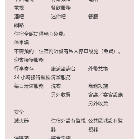
電視
餐飲服務
酒吧
迷你吧
餐廳
網路
住宿全館提供WiFi免費。
停車場
不需預約：住宿附近設有私人停車設施（免費）。
迎賓接待服務
行李寄存
旅遊諮詢台
外幣兌換
24 小時接待櫃檯
清潔服務
每日清潔服務
洗衣
商務設施
另外收費
會議／宴會設施
另外收費
安全
滅火器
住宿外設有監視
公共區域設有監
器
視器
保險箱
綜合設施