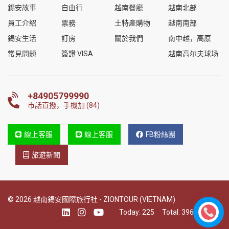
錫安故事
自由行
越南餐廳
越南北部
員工介紹
票務
土特產購物
越南南部
錫安生活
訂房
關於我們
南中越，高原
常見問題
簽證 VISA
越南高尔夫球场
+84905799990
市話直撥，手機加 (84)
線上客服
線上客服
FB粉絲團
旅遊新聞
© 2026 越南錫安國際旅行社 - ZIONTOUR (VIETNAM)
Today:
225
Total:
396100