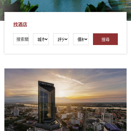
社
-
錫
找酒店
安
旅
遊
-
您
在
越
南
最
好
的
合
作
夥
伴！