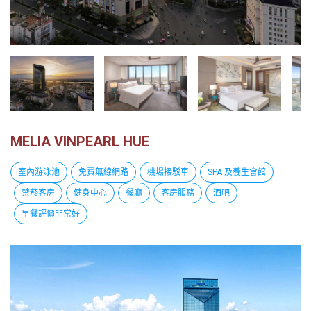
越
南
LOCAL
旅
行
社
MELIA VINPEARL HUE
室內游泳池
免費無線網路
機場接駁車
SPA 及養生會館
禁菸客房
健身中心
餐廳
客房服務
酒吧
早餐評價非常好