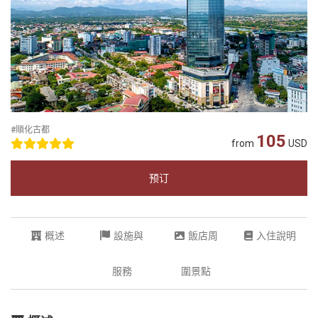
#順化古都
105
from
USD
预订
概述
設施與
飯店周
入住說明
服務
圍景點