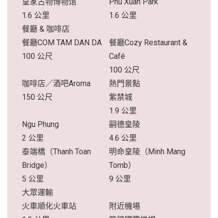
皇家古物博物馆
Phu Xuan Park
1.6 公里
1.6 公里
餐廳 & 咖啡店
餐廳COM TAM DAN DA
餐廳Cozy Restaurant &
100 公尺
Café
100 公尺
咖啡店／酒吧Aroma
熱門景點
150 公尺
紫禁城
1.9 公里
Ngu Phung
嗣德皇陵
2 公里
4.6 公里
泰端橋（Thanh Toan
明命皇陵（Minh Mang
Bridge）
Tomb）
5 公里
9 公里
大眾運輸
火車順化火車站
附近機場