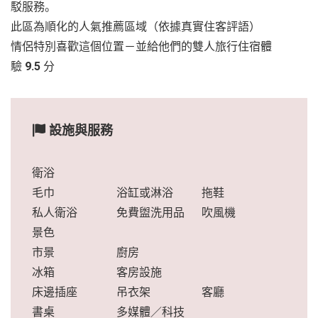
駁服務。
此區為順化的人氣推薦區域（依據真實住客評語）
情侶特別喜歡這個位置－並給他們的雙人旅行住宿體
驗
9.5
分
設施與服務
衛浴
毛巾
浴缸或淋浴
拖鞋
私人衛浴
免費盥洗用品
吹風機
景色
市景
廚房
冰箱
客房設施
床邊插座
吊衣架
客廳
書桌
多媒體／科技