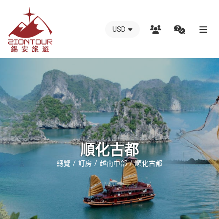
USD
越
南
錫
安
國
際
旅
行
順化古都
社
總覽
訂房
越南中部
順化古都
-
越
南
地
接