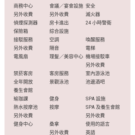
商務中心
會議／宴會設施
安全
另外收費
另外收費
滅火器
偵煙探測器
房卡進出
24 小時警衛
保險箱
綜合設施
接駁服務
空調
喚醒服務
另外收費
隔音
電梯
電風扇
理髮／美容中心
機場接駁車
另外收費
禁菸客房
客房服務
室內游泳池
全年開放
景觀泳池
池邊酒吧
養生會館
瑜珈課
健身
SPA 設施
熱水按摩池
按摩
SPA 及養生會館
另外收費
另外收費
健身中心
桑拿
使用的語言
另外收費
英語