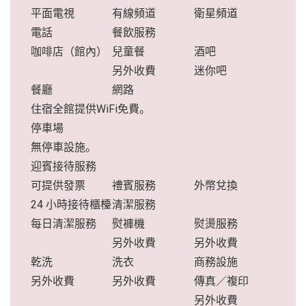
平面電視
有線頻道
衛星頻道
電話
餐飲服務
咖啡店（館內）
兒童餐
酒吧
另外收費
迷你吧
餐廳
網路
住宿全館提供WiFi免費。
停車場
無停車設施。
迎賓接待服務
可提供發票
禮賓服務
外幣兌換
24 小時接待櫃檯
清潔服務
每日清潔服務
熨褲機
熨燙服務
另外收費
另外收費
乾洗
洗衣
商務設施
另外收費
另外收費
傳真／複印
另外收費