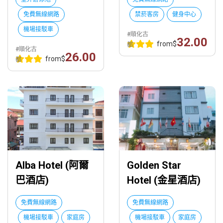
免費無線網路
禁菸客房
健身中心
機場接駁車
#順化古
32.00
from
$
都
#順化古
26.00
from
$
都
Alba Hotel (阿爾
Golden Star
巴酒店)
Hotel (金星酒店)
免費無線網路
免費無線網路
機場接駁車
家庭房
機場接駁車
家庭房