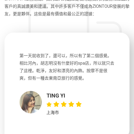
客戶的真誠讚美和建議。其中許多客戶不僅成為ZIONTOUR發展的摯
友，更是夥伴。這些是最有價值和最公正的證據：
生，中文流
第一天就收到了，還可以，所以有了第二個感覺。
前一天晚上
風趣，行
相比河內，胡志明沒有什麼好的spa店，所以就只去
導遊英文
國，都很
了這裡。乾淨，友好和漂亮的內飾。按摩不是很
到湄公河
大力推薦
爽，但有一種去東南亞旅行的感覺。
以跑2個
吃完早餐
TING YI
上海市