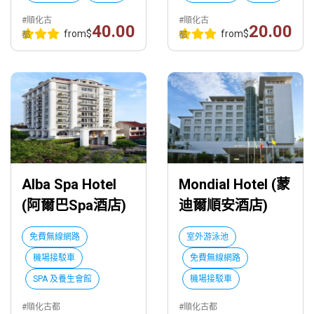
#順化古
#順化古
40.00
20.00
from
$
from
$
都
都
Alba Spa Hotel
Mondial Hotel (蒙
(阿爾巴Spa酒店)
迪爾順安酒店)
免費無線網路
室外游泳池
機場接駁車
免費無線網路
SPA 及養生會館
機場接駁車
#順化古都
#順化古都