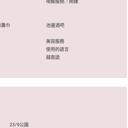
喚醒服務／鬧鐘
海灘巾
池邊酒吧
美容服務
使用的語言
越南語
23/9公園