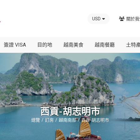
USD
關於我
簽證 VISA
目的地
越南美食
越南餐廳
土特
西貢-胡志明市
總覽
訂房
越南南部
西貢-胡志明市