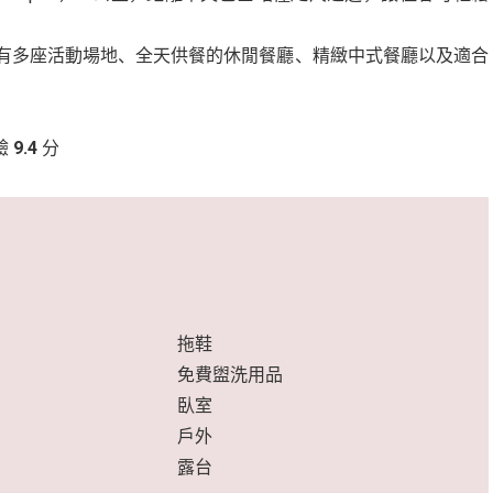
間客房和套房，設有多座活動場地、全天供餐的休閒餐廳、精緻中式餐廳以及適合
）
驗
9.4
分
拖鞋
免費盥洗用品
臥室
戶外
露台