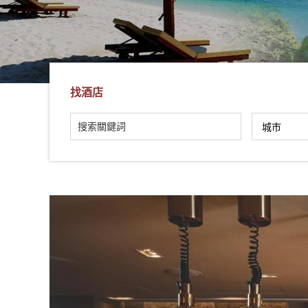
社
-
錫
安
旅
找酒店
遊
-
您
在
越
南
最
好
的
合
作
夥
伴！