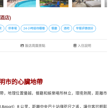
貢酒店)
房
停車場
24 小時接待櫃檯
餐廳
酒吧
早餐評價很好
飯店周圍景點
入住說明
明市的心臟地帶
市第一郡中心地帶，地理位置優越，餐廳和娛樂場所林立，環境熱鬧，距離市
tional Airport）8 公里，距離中央巴士站僅咫尺之遙，讓住客可輕鬆