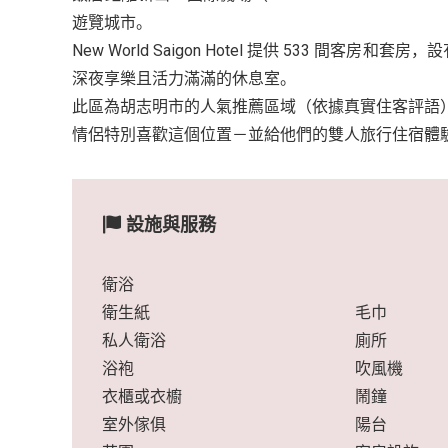
遊覽城市。
New World Saigon Hotel 提供 533 
深夜享樂且活力滿滿的休息室。
此區為胡志明市的人氣推薦區域（依據真實住客評語
情侶特別喜歡這個位置－並給他們的雙人旅行住宿體
設施與服務
衛浴
衛生紙
毛巾
私人衛浴
廁所
浴袍
吹風機
衣櫃或衣櫥
鬧鐘
室外傢俱
陽台