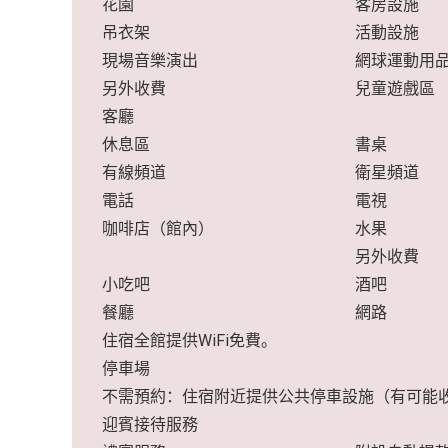
花園
客房設施
吊衣架
活動設施
現場音樂演出
網球運動用
另外收費
兒童遊戲區
客廳
休息區
書桌
有線頻道
衛星頻道
電話
電視
咖啡店（館內）
水果
另外收費
小吃吧
酒吧
餐廳
網路
住宿全館提供WiFi免費。
停車場
不需預約：住宿附近提供公共停車設施（有可能
迎賓接待服務