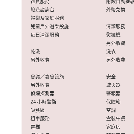
禮賓服務
附設自動提
旅遊諮詢台
外幣兌換
娛樂及家庭服務
兒童戶外遊樂設施
清潔服務
每日清潔服務
熨褲機
另外收費
乾洗
洗衣
另外收費
另外收費
會議／宴會設施
安全
另外收費
滅火器
偵煙探測器
警報器
24 小時警衛
保險箱
吸菸區
空調
租車服務
盒裝午餐
電梯
家庭房