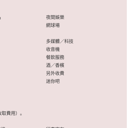
品
夜間娛樂
網球場
多媒體／科技
收音機
餐飲服務
酒／香檳
另外收費
迷你吧
收取費用）。