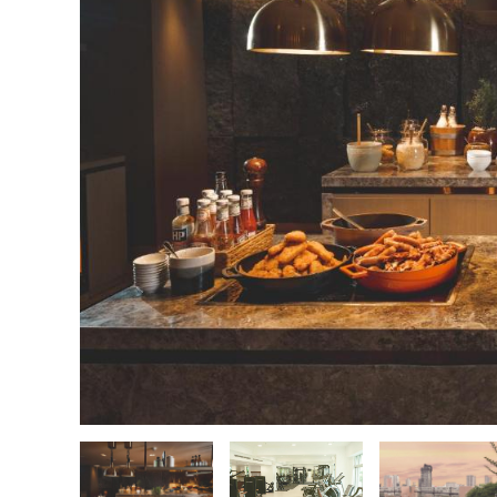
越
南
LOCAL
旅
行
社