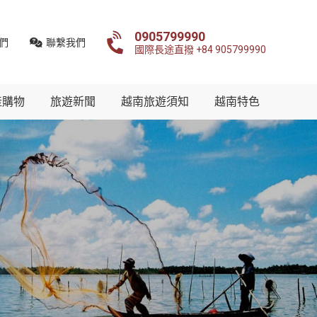
0905799990
們
聯繫我們
國際長途直撥 +84 905799990
產購物
旅遊新聞
越南旅遊須知
越南特色