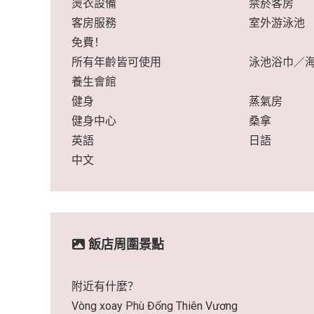
燙衣設備
禁菸客房
客房服務
室外游泳池
免費！
所有年齡皆可使用
泳池浴巾／
養生會館
健身
蒸氣房
健身中心
桑拿
英語
日語
中文
飯店周圍景點
附近有什麼？
Vòng xoay Phù Đổng Thiên Vương