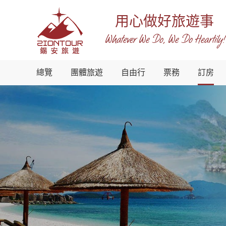
用心做好旅遊事
Whatever We Do, We Do Heartily!
越
總覽
團體旅遊
自由行
票務
訂房
南
錫
安
國
際
旅
行
社
-
越
南
地
接