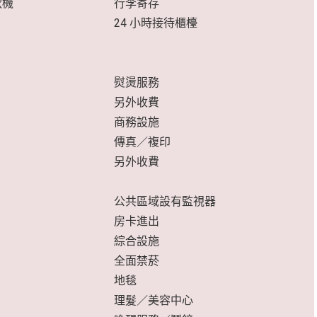
款機
行李寄存
24 小時接待櫃檯
熨燙服務
另外收費
商務設施
傳真／複印
另外收費
公共區域設有監視器
房卡進出
綜合設施
全面禁菸
地毯
理髮／美容中心