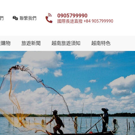
0905799990
們
聯繫我們
國際長途直撥 +84 905799990
產購物
旅遊新聞
越南旅遊須知
越南特色