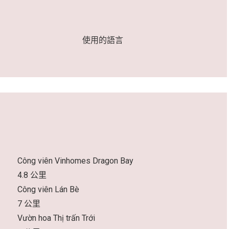
使用的語言
Công viên Vinhomes Dragon Bay
4.8 公里
Công viên Lán Bè
7 公里
Vườn hoa Thị trấn Trới