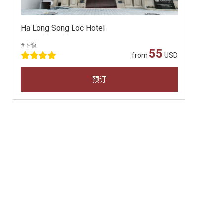
Ha Long Song Loc Hotel
#下龍
55
from
USD
预订