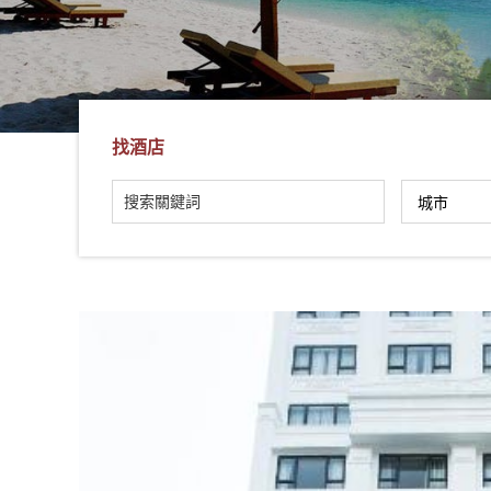
社
-
錫
安
旅
找酒店
遊
-
您
在
越
南
最
好
的
合
作
夥
伴！