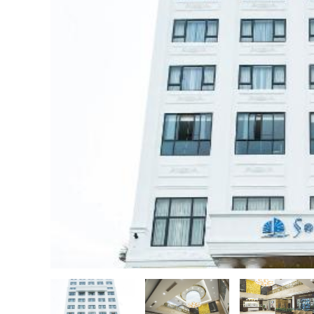
越
南
LOCAL
旅
行
社