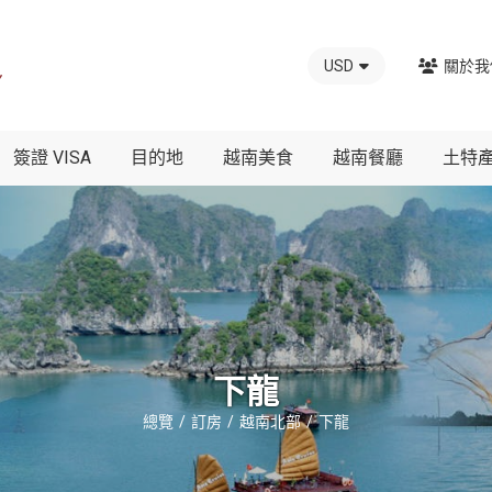
USD
關於我
簽證 VISA
目的地
越南美食
越南餐廳
土特
下龍
總覽
訂房
越南北部
下龍