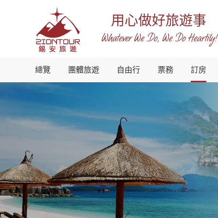
用心做好旅遊事
Whatever We Do, We Do Heartily!
越
總覽
團體旅遊
自由行
票務
訂房
南
錫
安
國
際
旅
行
社
-
越
南
地
接