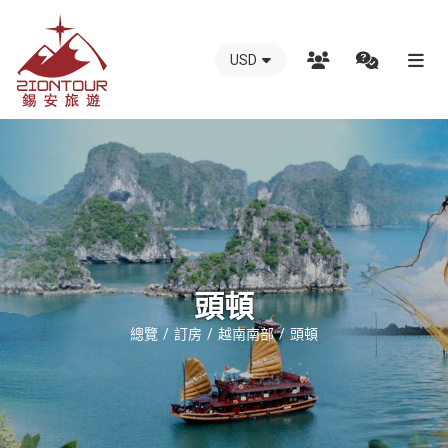
USD
越
南
錫
安
國
際
旅
行
頭頓
社
總覽
訂房
越南南部
頭頓
-
越
南
地
接