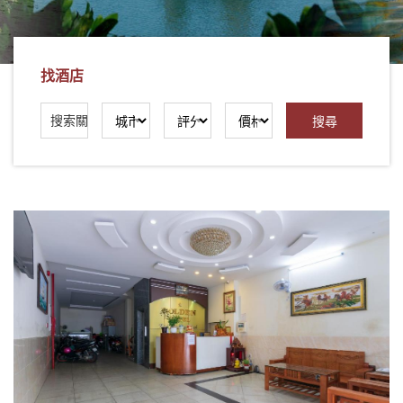
社
-
錫
找酒店
安
旅
遊
-
您
在
越
南
最
好
的
合
作
夥
伴！