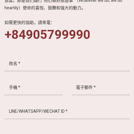
意度。那是我們踐行“用心做好旅遊事”（Whatever we do, we do
heartily）使命的喜悅、鼓舞和強大的動力。
如需更快的協助，請來電：
+84905799990