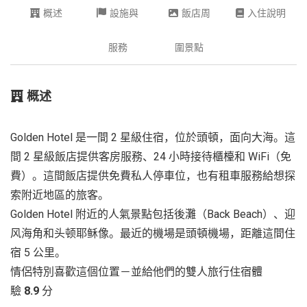
概述
設施與
飯店周
入住說明
服務
圍景點
概述
Golden Hotel 是一間 2 星級住宿，位於頭頓，面向大海。這
間 2 星級飯店提供客房服務、24 小時接待櫃檯和 WiFi（免
費）。這間飯店提供免費私人停車位，也有租車服務給想探
索附近地區的旅客。
Golden Hotel 附近的人氣景點包括後灘（Back Beach）、迎
风海角和头顿耶稣像。最近的機場是頭頓機場，距離這間住
宿 5 公里。
情侶特別喜歡這個位置－並給他們的雙人旅行住宿體
驗
8.9
分