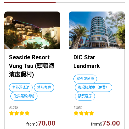
Seaside Resort
DIC Star
Vung Tau (頭頓海
Landmark
濱度假村)
室外游泳池
室外游泳池
禁菸客房
機場接駁車（免費）
免費無線網路
禁菸客房
#頭頓
#頭頓
70.00
75.00
from
$
from
$