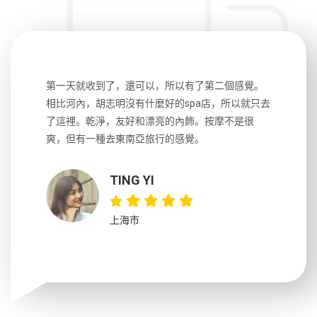
生，中文流
第一天就收到了，還可以，所以有了第二個感覺。
前一天晚上
風趣，行
相比河內，胡志明沒有什麼好的spa店，所以就只去
導遊英文
國，都很
了這裡。乾淨，友好和漂亮的內飾。按摩不是很
到湄公河
大力推薦
爽，但有一種去東南亞旅行的感覺。
以跑2個
吃完早餐
TING YI
上海市