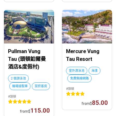
Pullman Vung
Mercure Vung
Tau (頭頓鉑爾曼
Tau Resort
酒店&度假村)
室外游泳池
海濱
2 個游泳池
免費無線網路
機場接駁車
禁菸客房
#頭頓
#頭頓
85.00
from
$
115.00
from
$