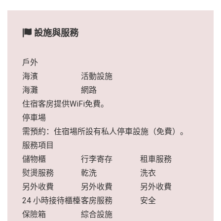
設施與服務
戶外
海濱
活動設施
海灘
網路
住宿客房提供WiFi免費。
停車場
需預約：住宿場所設有私人停車設施（免費）。
服務項目
儲物櫃
行李寄存
租車服務
熨燙服務
乾洗
洗衣
另外收費
另外收費
另外收費
24 小時接待櫃檯
客房服務
安全
保險箱
綜合設施