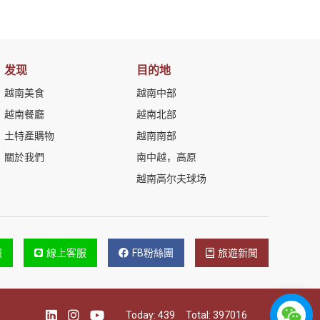
发现
目的地
越南美食
越南中部
越南餐廳
越南北部
土特產購物
越南南部
關於我們
南中越，高原
越南高尔夫球场
服
線上客服
FB粉絲團
旅遊新聞
Today:
439
Total:
397016