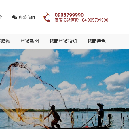
0905799990
們
聯繫我們
國際長途直撥 +84 905799990
產購物
旅遊新聞
越南旅遊須知
越南特色