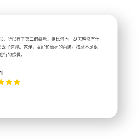
以，所以有了第二個感覺。相比河內，胡志明沒有什
前一天晚
就只去了這裡。乾淨，友好和漂亮的內飾。按摩不是很
很詳細，
旅行的感覺。
以跑2個
上2點左
I