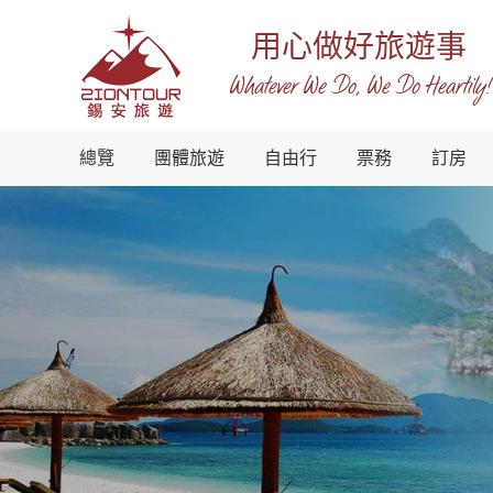
用心做好旅遊事
Whatever We Do, We Do Heartily!
越
總覽
團體旅遊
自由行
票務
訂房
南
錫
安
國
際
旅
行
社
-
越
南
地
接