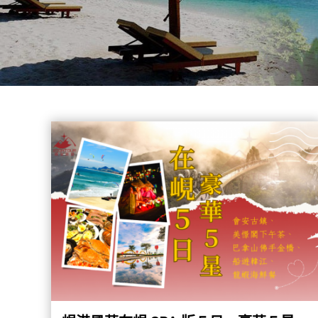
社
-
錫
安
旅
遊
-
您
在
越
南
最
好
的
合
作
夥
伴！