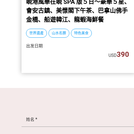
峴港風華在峴 SPA 版５日～豪華５星、
越
會安古鎮、美憬閣下午茶、巴拿山佛手
南
金橋、船遊韓江、龍蝦海鮮餐
LOCAL
旅
世界遺產
山水名勝
特色美食
行
社
出发日期
390
USD