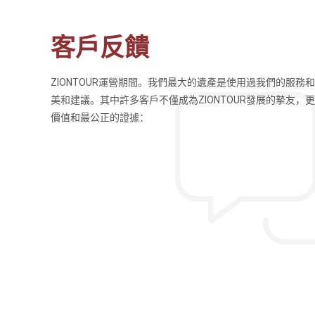
客戶反饋
ZIONTOUR運營期間。我們最大的遺產是使用過我們的服務
導遊英文流利、講解的也
這次的旅行十分滿意，我們的導遊Fo
美和建議。其中許多客戶不僅成為ZIONTOUR發展的摯友，
小時左右，不過同一天可
史知識，也很幽默風趣，行程時間也
價值和最公正的證據：
吃完早餐再出發，會到島
很好相處，也增加了不同文化交流的機
Tsung Hsi
北京首创