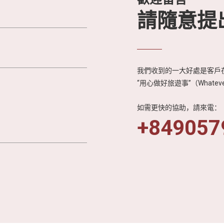
請隨意提
我們收到的一大好處是客戶在
“用心做好旅遊事”（Whateve
如需更快的協助，請來電：
+849057