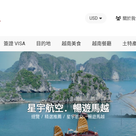
USD
關於我
簽證 VISA
目的地
越南美食
越南餐廳
土特
星宇航空．暢遊馬越
總覽
精選推薦
星宇航空．暢遊馬越