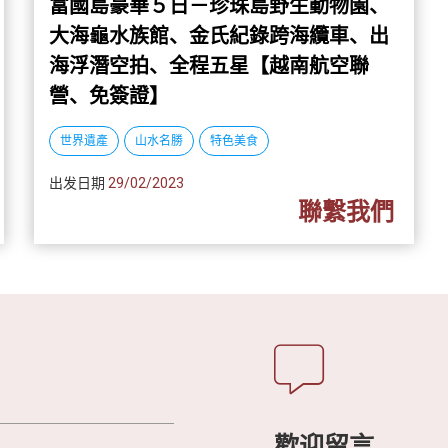
富國島豪華５日－珍珠島野生動物園、
大海龜水族館、金氏紀錄跨海纜車、出
海浮潛空拍、全程五星【越南航空聯
營、免簽證】
世界遺產
山水名勝
特色美食
出发日期
29/02/2023
聯繫我們
歡迎留言