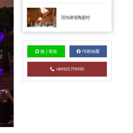
河內钵场陶瓷村
線上客服
FB粉絲團
+84905799990