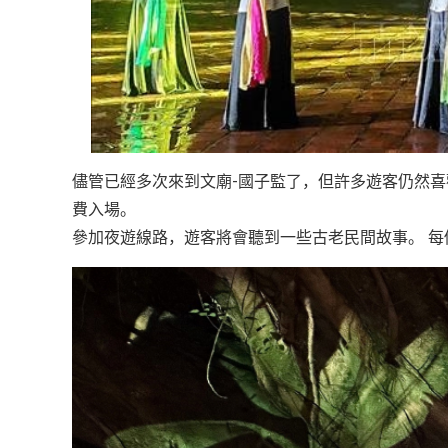
儘管已經多次來到文廟-國子監了，但許多遊客仍然喜歡
費入場。
參加夜遊線路，遊客將會聽到一些古老民間故事。 