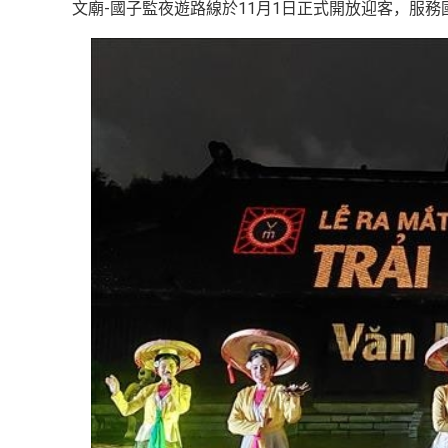
文廟-國子監夜遊路線於11月1日正式開放迎客，服務