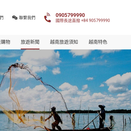
0905799990
們
聯繫我們
國際長途直撥 +84 905799990
產購物
旅遊新聞
越南旅遊須知
越南特色