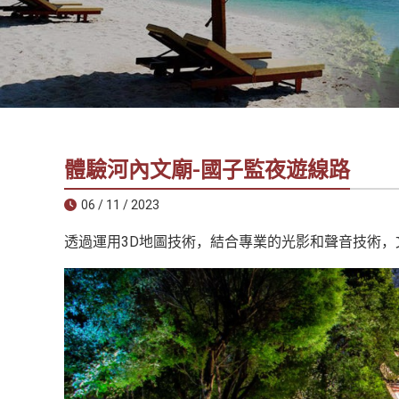
社
-
錫
安
旅
遊
-
體驗河內文廟-國子監夜遊線路
您
在
06 / 11 / 2023
越
透過運用3D地圖技術，結合專業的光影和聲音技術，
南
最
好
的
合
作
夥
伴！