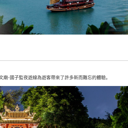
文廟-國子監夜遊線為遊客帶來了許多新而難忘的體驗。