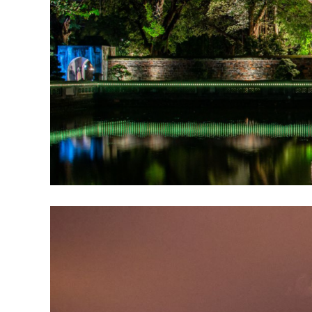
越
南
LOCAL
旅
行
社