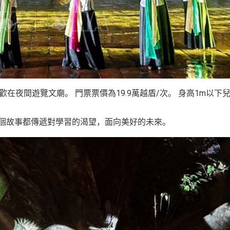
在夜間遊覽文廟。 門票票價為19.9萬越盾/次。 身高1m以下
每個故事都傳遞對學習的渴望，面向美好的未來。