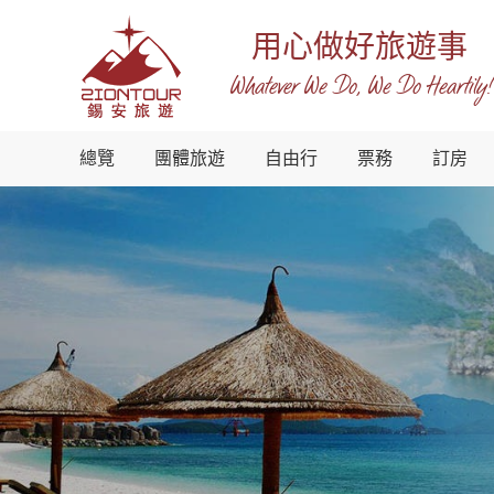
用心做好旅遊事
Whatever We Do, We Do Heartily!
越
總覽
團體旅遊
自由行
票務
訂房
南
錫
安
國
際
旅
行
社
-
越
南
地
接