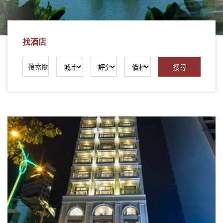
社
-
錫
找酒店
安
旅
遊
-
您
在
越
南
最
好
的
合
作
夥
伴！