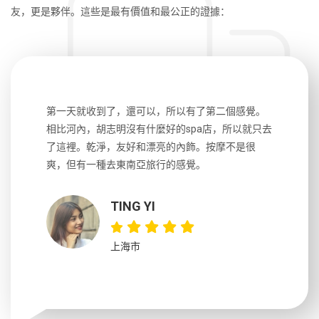
友，更是夥伴。這些是最有價值和最公正的證據：
生，中文流
第一天就收到了，還可以，所以有了第二個感覺。
前一天晚上
風趣，行
相比河內，胡志明沒有什麼好的spa店，所以就只去
導遊英文
國，都很
了這裡。乾淨，友好和漂亮的內飾。按摩不是很
到湄公河
大力推薦
爽，但有一種去東南亞旅行的感覺。
以跑2個
吃完早餐
TING YI
上海市