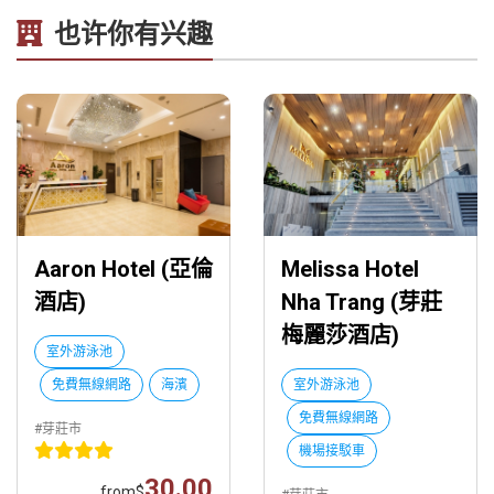
也许你有兴趣
Aaron Hotel (亞倫
Melissa Hotel
酒店)
Nha Trang (芽莊
梅麗莎酒店)
室外游泳池
免費無線網路
海濱
室外游泳池
免費無線網路
#芽莊市
機場接駁車
30.00
from
$