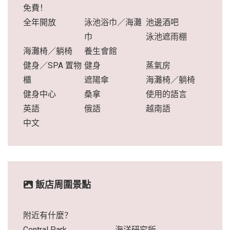
免費！
全年開放
泳池浴巾／海灘
池邊酒吧
巾
泳池遮雨棚
海灘椅／躺椅
養生會館
健身／SPA 置物
健身
蒸氣房
櫃
遮陽傘
海灘椅／躺椅
健身中心
桑拿
使用的語言
英語
俄語
越南語
中文
飯店周圍景點
附近有什麼？
Central Park
海洋研究所