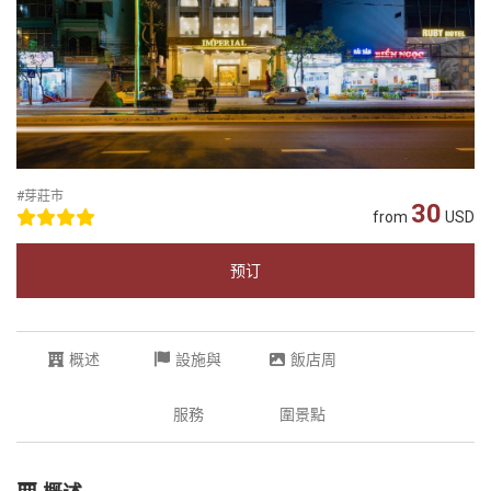
#芽莊市
30
from
USD
预订
概述
設施與
飯店周
服務
圍景點