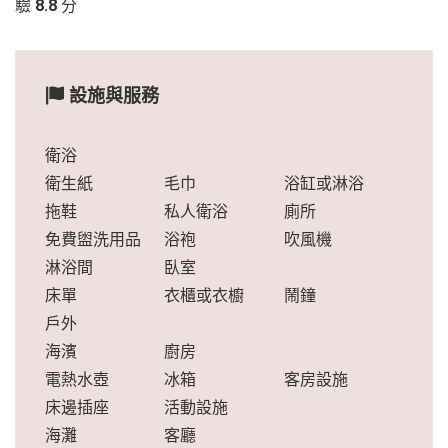
驗
8.8
分
設施與服務
衛浴
衛生紙
毛巾
浴缸或淋浴
拖鞋
私人衛浴
廁所
免費盥洗用品
浴袍
吹風機
淋浴間
臥室
床單
衣櫃或衣櫥
鬧鐘
戶外
海濱
廚房
電熱水壺
冰箱
客房設施
床邊插座
活動設施
海灘
客廳