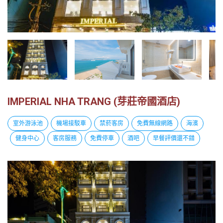
越
南
LOCAL
旅
行
社
IMPERIAL NHA TRANG (芽莊帝國酒店)
室外游泳池
機場接駁車
禁菸客房
免費無線網路
海濱
健身中心
客房服務
免費停車
酒吧
早餐評價還不錯