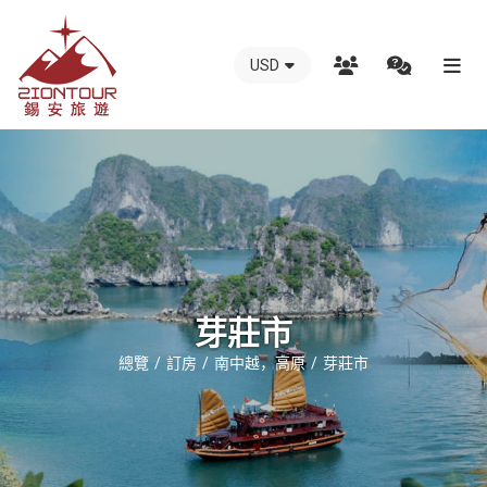
USD
越
南
錫
安
國
際
旅
行
芽莊市
社
總覽
訂房
南中越，高原
芽莊市
-
越
南
地
接