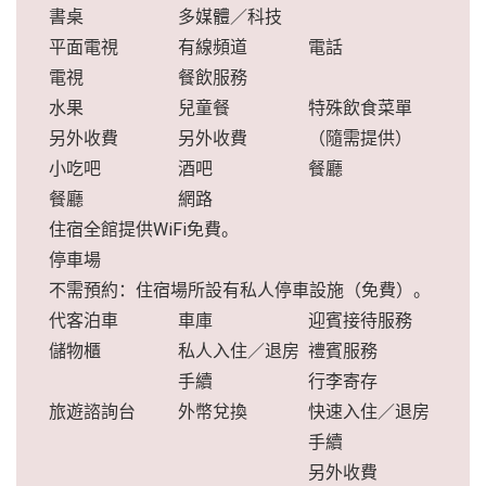
書桌
多媒體／科技
平面電視
有線頻道
電話
電視
餐飲服務
水果
兒童餐
特殊飲食菜單
另外收費
另外收費
（隨需提供）
小吃吧
酒吧
餐廳
餐廳
網路
住宿全館提供WiFi免費。
停車場
不需預約：住宿場所設有私人停車設施（免費）。
代客泊車
車庫
迎賓接待服務
儲物櫃
私人入住／退房
禮賓服務
手續
行李寄存
旅遊諮詢台
外幣兌換
快速入住／退房
手續
另外收費