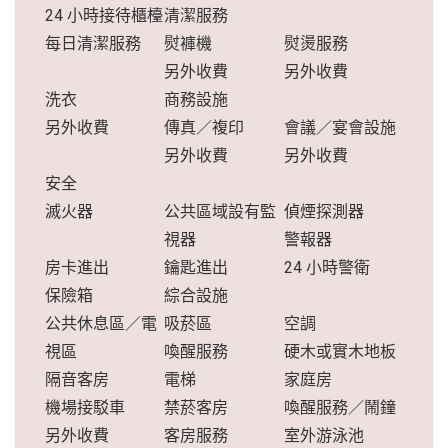
24 小時接待櫃檯
清潔服務
每日清潔服務
熨褲機
熨燙服務
另外收費
另外收費
洗衣
商務設施
另外收費
傳真／複印
會議／宴會設施
另外收費
另外收費
安全
滅火器
公共區域設有監
偵煙探測器
視器
警報器
房卡進出
鑰匙進出
24 小時警衛
保險箱
綜合設施
公共休息區／電
吸菸區
空調
視區
喚醒服務
硬木或實木地板
隔音客房
電梯
家庭房
機場接駁車
禁菸客房
喚醒服務／鬧鐘
另外收費
客房服務
室外游泳池