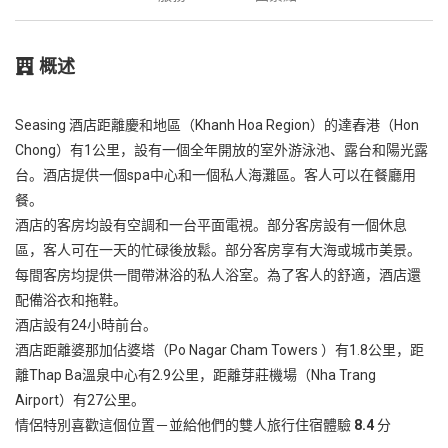
概述
Seasing 酒店距離慶和地區（Khanh Hoa Region）的達舂港（Hon
Chong）有1公里，設有一個全年開放的室外游泳池、露台和陽光露
台。酒店提供一個spa中心和一個私人海灘區。客人可以在餐廳用
餐。
酒店的客房均設有空調和一台平面電視。部分客房設有一個休息
區，客人可在一天的忙碌後放鬆。部分客房享有大海或城市美景。
每間客房均提供一間帶淋浴的私人浴室。為了客人的舒適，酒店還
配備浴衣和拖鞋。
酒店設有24小時前台。
酒店距離婆那加佔婆塔（Po Nagar Cham Towers ）有1.8公里，距
離Thap Ba溫泉中心有2.9公里，距離芽莊機場（Nha Trang
Airport）有27公里。
情侶特別喜歡這個位置－並給他們的雙人旅行住宿體驗
8.4
分