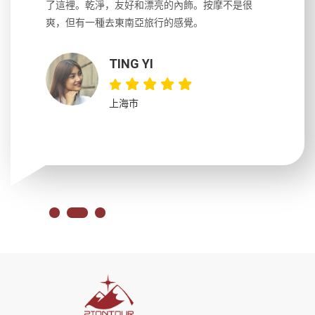
國，都很
了這裡。乾淨，友好和漂亮的內飾。按摩不是很
到湄公河
大力推薦
爽，但有一種去東南亞旅行的感覺。
以跑2個
吃完早餐
TING YI
上海市