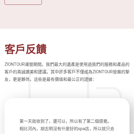
客戶反饋
ZIONTOUR運營期間。我們最大的遺產是使用過我們的服務和產品的
客戶的真誠讚美和建議。其中許多客戶不僅成為ZIONTOUR發展的摯
友，更是夥伴。這些是最有價值和最公正的證據：
生，中文流
第一天就收到了，還可以，所以有了第二個感覺。
前一天晚上
風趣，行
相比河內，胡志明沒有什麼好的spa店，所以就只去
導遊英文