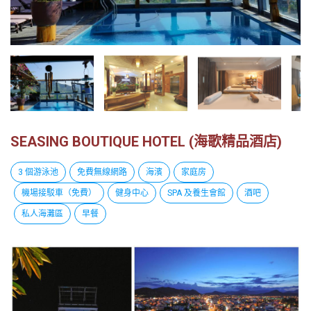
越
南
LOCAL
旅
行
社
SEASING BOUTIQUE HOTEL (海歌精品酒店)
3 個游泳池
免費無線網路
海濱
家庭房
機場接駁車（免費）
健身中心
SPA 及養生會館
酒吧
私人海灘區
早餐