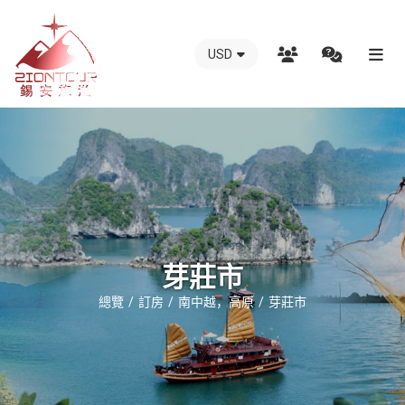
USD
越
南
錫
安
國
際
旅
行
芽莊市
社
總覽
訂房
南中越，高原
芽莊市
-
越
南
地
接