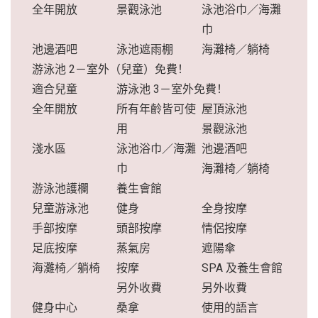
全年開放
景觀泳池
泳池浴巾／海灘
巾
池邊酒吧
泳池遮雨棚
海灘椅／躺椅
游泳池 2－室外（兒童）免費！
適合兒童
游泳池 3－室外免費！
全年開放
所有年齡皆可使
屋頂泳池
用
景觀泳池
淺水區
泳池浴巾／海灘
池邊酒吧
巾
海灘椅／躺椅
游泳池護欄
養生會館
兒童游泳池
健身
全身按摩
手部按摩
頭部按摩
情侶按摩
足底按摩
蒸氣房
遮陽傘
海灘椅／躺椅
按摩
SPA 及養生會館
另外收費
另外收費
健身中心
桑拿
使用的語言