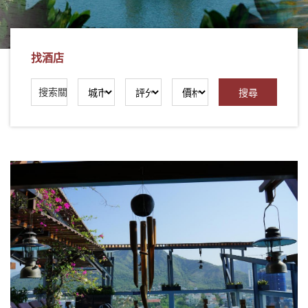
社
-
錫
找酒店
安
旅
遊
-
您
在
越
南
最
好
的
合
作
夥
伴！