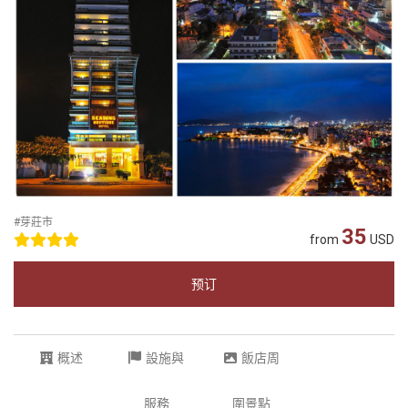
#芽莊市
35
from
USD
预订
概述
設施與
飯店周
服務
圍景點