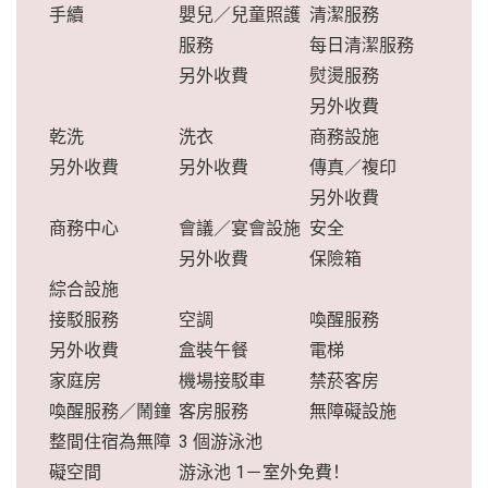
手續
嬰兒／兒童照護
清潔服務
服務
每日清潔服務
另外收費
熨燙服務
另外收費
乾洗
洗衣
商務設施
另外收費
另外收費
傳真／複印
另外收費
商務中心
會議／宴會設施
安全
另外收費
保險箱
綜合設施
接駁服務
空調
喚醒服務
另外收費
盒裝午餐
電梯
家庭房
機場接駁車
禁菸客房
喚醒服務／鬧鐘
客房服務
無障礙設施
整間住宿為無障
3 個游泳池
礙空間
游泳池 1－室外免費！