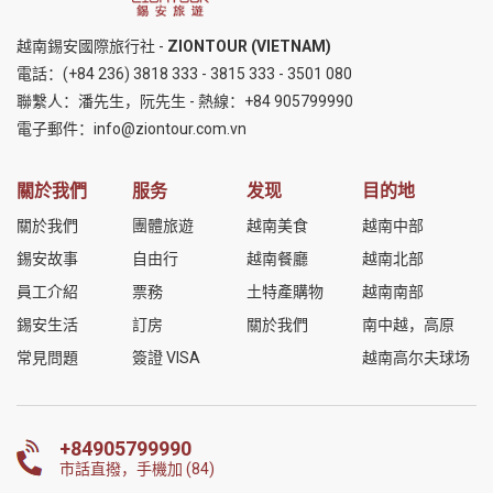
越南錫安國際旅行社 -
ZIONTOUR (VIETNAM)
電話：
(+84 236) 3818 333
-
3815 333
-
3501 080
聯繫人：潘先生，阮先生 - 熱線：
+84 905799990
電子郵件：
info@ziontour.com.vn
關於我們
服务
发现
目的地
關於我們
團體旅遊
越南美食
越南中部
錫安故事
自由行
越南餐廳
越南北部
員工介紹
票務
土特產購物
越南南部
錫安生活
訂房
關於我們
南中越，高原
常見問題
簽證 VISA
越南高尔夫球场
+84905799990
市話直撥，手機加 (84)