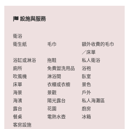
設施與服務
衛浴
衛生紙
毛巾
額外收費的毛巾
／床單
浴缸或淋浴
拖鞋
私人衛浴
廁所
免費盥洗用品
浴袍
吹風機
淋浴間
臥室
床單
衣櫃或衣櫥
景色
海景
景觀
戶外
海濱
陽光露台
私人海灘區
露台
花園
廚房
餐桌
電熱水壺
冰箱
客房設施