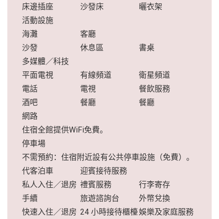
床邊插座
沙發床
曬衣架
活動設施
海灘
客廳
沙發
休息區
書桌
多媒體／科技
平面電視
有線頻道
衛星頻道
電話
電視
餐飲服務
酒吧
餐廳
餐廳
網路
住宿全館提供WiFi免費。
停車場
不需預約：住宿附近設有公共停車設施（免費）。
代客泊車
迎賓接待服務
私人入住／退房
禮賓服務
行李寄存
手續
旅遊諮詢台
外幣兌換
快速入住／退房
24 小時接待櫃檯
娛樂及家庭服務