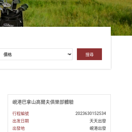
峴港巴拿山高爾夫俱樂部體驗
行程編號
2023630152534
出发日期
天天出發
出發地
峴港出發