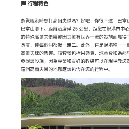
行程特色
越
南
遊覽峴港時想打高爾夫球嗎？好吧，你很幸運！巴拿
LOCAL
旅
巴拿山腳下。距離酒店僅 25 公里，距您在峴港市中
行
的特殊高爾夫俱樂部因其擁有世界一流的設施而贏得了 
社
長度，使每個洞都獨一無二。此外，這是峴港唯一一
高爾夫球的樂趣。該套餐包括果嶺費、球童費和為那
參觀該設施，因為專業和友好的教練可以在現場教您
這個高爾夫目的地都應該包含在您的行程中。