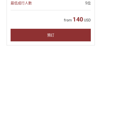
最低成行人數
5位
140
from
USD
預訂