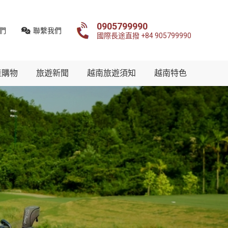
0905799990
們
聯繫我們
國際長途直撥 +84 905799990
產購物
旅遊新聞
越南旅遊須知
越南特色