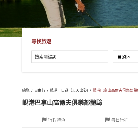
社
-
錫
安
旅
尋找旅遊
遊
-
您
在
越
南
總覽
自由行
峴港一日遊（天天出發)
峴港巴拿山高爾夫俱樂部體
最
好
峴港巴拿山高爾夫俱樂部體驗
的
合
行程特色
每日行程
作
夥
伴！