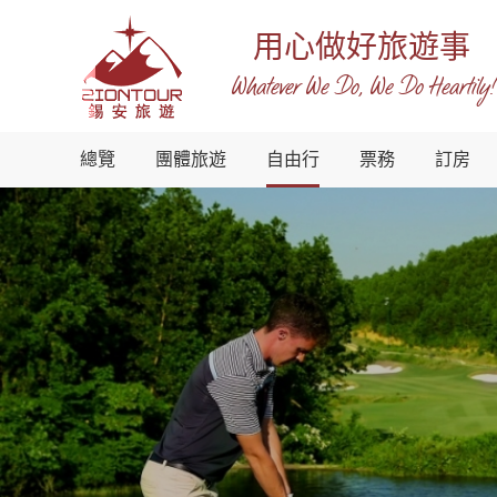
用心做好旅遊事
Whatever We Do, We Do Heartily!
越
總覽
團體旅遊
自由行
票務
訂房
南
錫
安
國
際
旅
行
社
-
越
南
地
接