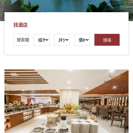
社
-
錫
找酒店
安
旅
遊
-
您
在
越
南
最
好
的
合
作
夥
伴！