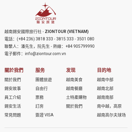
越南錫安國際旅行社 -
ZIONTOUR (VIETNAM)
電話：
(+84 236) 3818 333
-
3815 333
-
3501 080
聯繫人：潘先生，阮先生 - 熱線：
+84 905799990
電子郵件：
info@ziontour.com.vn
關於我們
服务
发现
目的地
關於我們
團體旅遊
越南美食
越南中部
錫安故事
自由行
越南餐廳
越南北部
員工介紹
票務
土特產購物
越南南部
錫安生活
訂房
關於我們
南中越，高原
常見問題
簽證 VISA
越南高尔夫球场