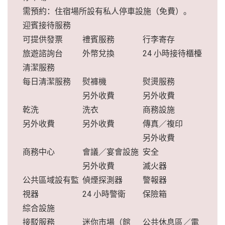
需預約：住宿場所設有私人停車設施（免費）。
迎賓接待服務
可提供發票
禮賓服務
行李寄存
旅遊諮詢台
外幣兌換
24 小時接待櫃檯
清潔服務
每日清潔服務
熨褲機
熨燙服務
另外收費
另外收費
乾洗
洗衣
商務設施
另外收費
另外收費
傳真／複印
另外收費
商務中心
會議／宴會設施
安全
另外收費
滅火器
公共區域設有監
偵煙探測器
警報器
視器
24 小時警衛
保險箱
綜合設施
接駁服務
迷你市場（館
公共休息區／電