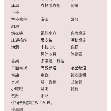
床單
衣櫃或衣櫥
鬧鐘
戶外
室外傢俱
海濱
露台
廚房
烘衣機
電熱水壺
客房設施
床邊插座
吊衣架
活動設施
海灘
卡拉 OK
客廳
另外收費
休息區
書桌
多媒體／科技
平面電視
有線頻道
衛星頻道
電話
電視
餐飲服務
水果
酒／香檳
兒童餐
小吃吧
酒吧
餐廳
餐廳
網路
住宿全館提供WiFi免費。
停車場