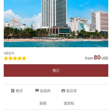
#芽莊市
80
from
USD
预订
概述
設施與
飯店周
服務
圍景點