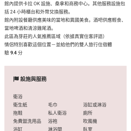
館內提供卡拉 OK 設施、桑拿和商務中心。其他服務設施包
括 24 小時櫃台和外幣兌換服務。
館內附設餐廳供應美味的當地和異國美食。酒吧供應輕食、
當地啤酒和清涼雞尾酒。
此區為芽莊的人氣推薦區域（依據真實住客評語）
情侶特別喜歡這個位置－並給他們的雙人旅行住宿體
驗
9.4
分
設施與服務
衛浴
衛生紙
毛巾
浴缸或淋浴
拖鞋
私人衛浴
廁所
免費盥洗用品
浴袍
吹風機
浴缸
淋浴間
臥室