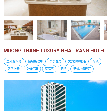
越
南
LOCAL
旅
行
社
MUONG THANH LUXURY NHA TRANG HOTEL
室外游泳池
機場接駁車
禁菸客房
免費無線網路
海濱
客房服務
免費停車
家庭房
酒吧
早餐評價很好