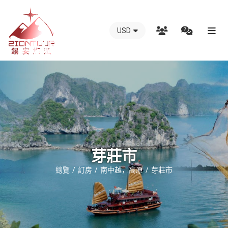
USD
越
南
錫
安
國
際
旅
行
芽莊市
社
總覽
訂房
南中越，高原
芽莊市
-
越
南
地
接