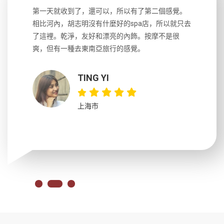
生，中文流
第一天就收到了，還可以，所以有了第二個感覺。
前一天晚上
風趣，行
相比河內，胡志明沒有什麼好的spa店，所以就只去
導遊英文
國，都很
了這裡。乾淨，友好和漂亮的內飾。按摩不是很
到湄公河
大力推薦
爽，但有一種去東南亞旅行的感覺。
以跑2個
吃完早餐
TING YI
上海市