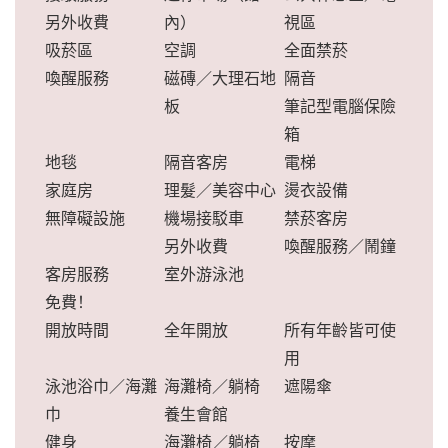
另外收費
內）
視區
吸菸區
空調
全面禁菸
喚醒服務
磁磚／大理石地
隔音
板
筆記型電腦保險
箱
地毯
隔音客房
電梯
家庭房
理髮／美容中心
燙衣設備
無障礙設施
機場接駁車
禁菸客房
另外收費
喚醒服務／鬧鐘
客房服務
室外游泳池
免費！
開放時間
全年開放
所有年齡皆可使
用
泳池浴巾／海灘
海灘椅／躺椅
遮陽傘
巾
養生會館
健身
海灘椅／躺椅
按摩