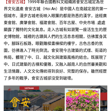
【會安古城】
1999
年聯合國教科文組織將會安古城定為世
界文化遺產
會安古城（
Hoi An
）是中國人在南越定居的第一
個城市，漫步古城老街映入眼簾的都是熟悉的漢字，途經廣
東會館、廣肇會館、福建會館、百年古屋、中央市場
…
處處
顯露了獨特的文化氣息。走入古城有如瀏覽一座活生生的歷
史博物館，城裡的古蹟與人們的生活息息相關，彷彿置身其
中，腳踩石板路，眼觀雕樑畫棟樑的樓宇，古色古香的氛
圍，彷彿進入了時光倒流。會安現今古建築的式樣、街道的
佈局，體現了中、日、越文化與建築風格的結合。既展現了
中、日式建築的古樸和優雅，又融入越南人的自然審美觀和
生活情趣，人文文化傳統得到良好、完整的保存。雖然經歷
了多年的戰爭，會安古城卻沒受到破壞。