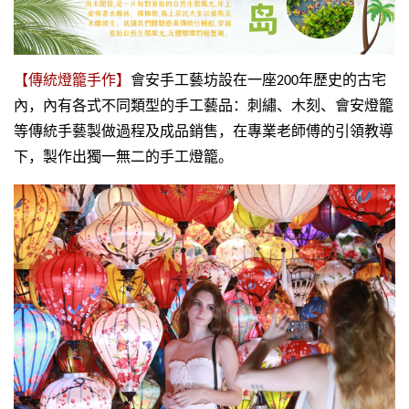
【傳統燈籠手作】
會安手工藝坊設在一座
200
年歷史的古宅
內，內有各式不同類型的手工藝品：刺繡、木刻、會安燈籠
等傳統手藝製做過程及成品銷售，在專業老師傅的引領教導
下，製作出獨一無二的手工燈籠。