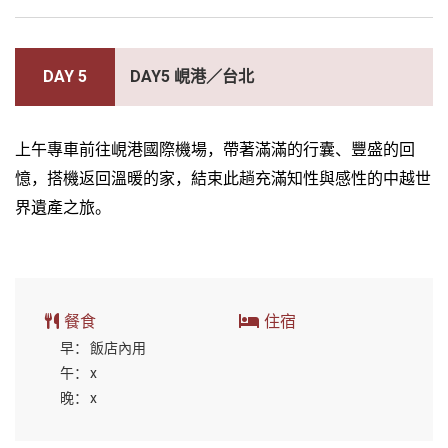
DAY 5
DAY5 峴港／台北
上午專車前往峴港國際機場，帶著滿滿的行囊、豐盛的回
憶，搭機返回溫暖的家，結束此趟充滿知性與感性的中越世
界遺產之旅。
餐食
住宿
早：
飯店內用
午：
x
晚：
x