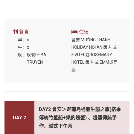
餐食
住宿
早：
x
會安 MƯỜNG THANH
午：
x
HOLIDAY HỘI AN 飯店 或
晚：
晚餐LE BA
FIVITEL或ROSEMARY
TRUYEN
HOTEL 飯店 或 EMM或同
級
DAY2 會安＞迦南島桶船生態之旅(搭乘
DAY 2
傳統竹籃船+樂釣螃蟹) 、燈籠傳統手
作、越式下午茶