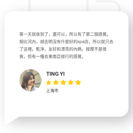
二個感覺。
前一天晚上7點多才接到電話通知接送時間，Mark
這次的旅
，所以就只去
導遊英文流利、講解的也很詳細，胡志明到古芝再
利，詳細
摩不是很
到湄公河每段車程都要2個小時左右，不過同一天可
程時間也
以跑2個景點挺好，最後會有一顆免費椰子，建議先
好相處，
吃完早餐再出發，會到島上2點左右吃午餐
這位導遊以
YISHAN
重庆