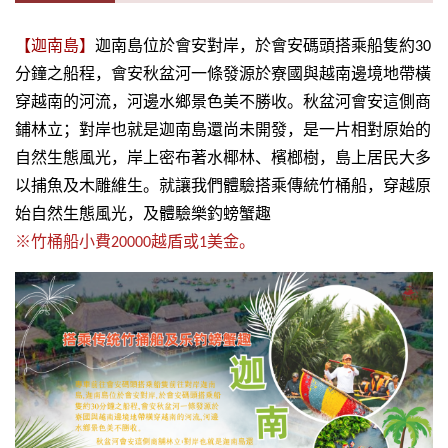
【迦南島】
迦南島位於會安對岸，於會安碼頭搭乘船隻約
30
分鐘之船程，會安秋盆河一條發源於寮國與越南邊境地帶橫
穿越南的河流，河邊水鄉景色美不勝收。秋盆河會安這側商
鋪林立；對岸也就是迦南島還尚未開發，是一片相對原始的
自然生態風光，岸上密布著水椰林、檳榔樹，島上居民大多
以捕魚及木雕維生。就讓我們體驗搭乘傳統竹桶船，穿越原
始自然生態風光，及體驗樂釣螃蟹趣
※
竹桶船小費
20000
越盾或
1
美金。