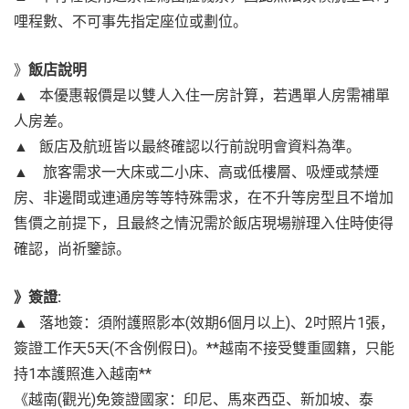
哩程數、不可事先指定座位或劃位。
》
飯店說明
▲ 本優惠報價是以雙人入住一房計算，若遇單人房需補單
人房差。
▲ 飯店及航班皆以最終確認以行前說明會資料為準。
▲ 旅客需求一大床或二小床、高或低樓層、吸煙或禁煙
房、非邊間或連通房等等特殊需求，在不升等房型且不增加
售價之前提下，且最終之情況需於飯店現場辦理入住時使得
確認，尚祈鑒諒。
》簽證:
▲ 落地簽：須附護照影本(效期6個月以上)、2吋照片1張，
簽證工作天5天(不含例假日)。**越南不接受雙重國籍，只能
持1本護照進入越南**
《越南(觀光)免簽證國家：印尼、馬來西亞、新加坡、泰