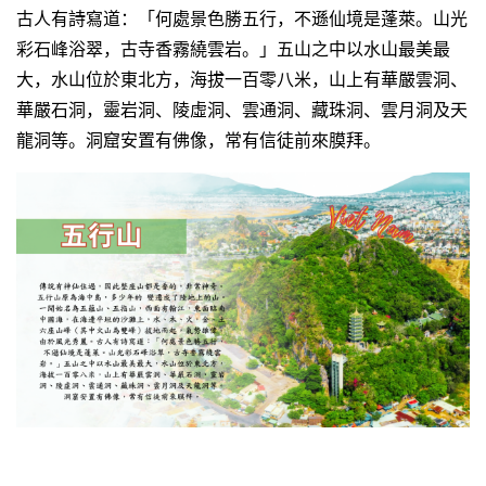
古人有詩寫道：「何處景色勝五行，不遜仙境是蓬萊。山光
彩石峰浴翠，古寺香霧繞雲岩。」五山之中以水山最美最
大，水山位於東北方，海拔一百零八米，山上有華嚴雲洞、
華嚴石洞，靈岩洞、陵虛洞、雲通洞、藏珠洞、雲月洞及天
龍洞等。洞窟安置有佛像，常有信徒前來膜拜。