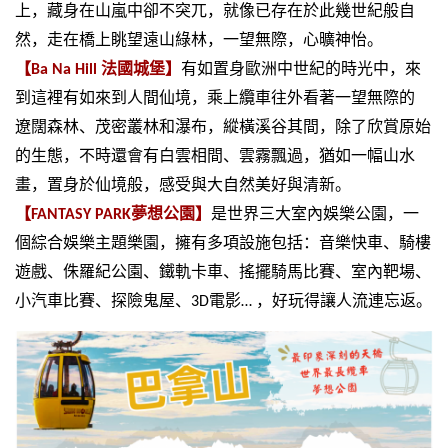
上，藏身在山嵐中卻不突兀，就像已存在於此幾世紀般自
然，走在橋上眺望遠山綠林，一望無際，心曠神怡。
【Ba Na Hill
法國城堡】
有如置身歐洲中世紀的時光中，來
到這裡有如來到人間仙境，乘上纜車往外看著一望無際的
遼闊森林、茂密叢林和瀑布，縱橫溪谷其間，除了欣賞原始
的生態，不時還會有白雲相間、雲霧飄過，猶如一幅山水
畫，置身於仙境般，感受與大自然美好與清新。
【FANTASY PARK
夢想公園】
是世界三大室內娛樂公園，一
個綜合娛樂主題樂園，擁有多項設施包括：音樂快車、騎樓
遊戲、侏羅紀公園、鐵軌卡車、搖擺騎馬比賽、室內靶場、
小汽車比賽、探險鬼屋、
3D
電影
…
，好玩得讓人流連忘返。