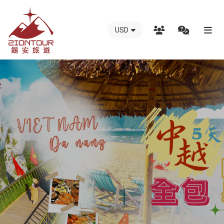
USD
越
南
錫
安
國
際
旅
行
社
-
越
南
地
接