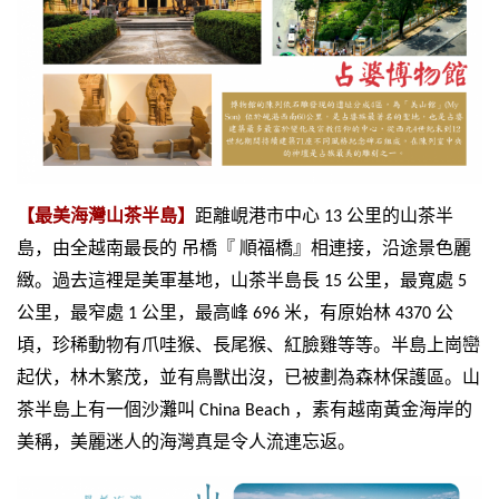
【最美海灣山茶半島】
距離峴港市中心
13
公里的山茶半
島，由全越南最長的
吊橋『
順福橋』相連接，沿途景色麗
緻。過去這裡是美軍基地，山茶半島長
15
公里，最寬處
5
公里，最窄處
1
公里，最高峰
696
米，有原始林
4370
公
頃，珍稀動物有爪哇猴、長尾猴、紅臉雞等等。半島上崗巒
起伏，林木繁茂，並有鳥獸出沒，已被劃為森林保護區。山
茶半島上有一個沙灘叫
China Beach
，素有越南黃金海岸的
美稱，美麗迷人的海灣真是令人流連忘返。