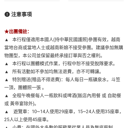
注意事項
★出團備註：
▲ 本行程僅適用本國人(持中華民國護照)參團有效，越南
當地台商或當地人士或越南新娘不接受參團。建議參加無購
物團型，本公司並保留最終承接訂單與否之權利。
▲ 本行程以團體模式作業，行程中恕不接受脫隊要求。
▲ 所有活動如不參加均無法退費，亦不可轉讓。
▲ 特別贈送(贈品不得退費)：每人每日一瓶礦泉水，斗笠
一頂，團體照一張 。
▲ 全程午晚餐每人一瓶飲料或啤酒(飯店內用餐 或 自助餐
或 黃帝宴除外)。
▲ 遊覽車：10~14人使用29座車，15~24人使用35座車，
25人以上使用45座車。
▲ 小費：在國外大多數的服務業從業人員為無底薪制，