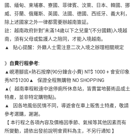
國、緬甸、柬埔寨、寮國、菲律賓、汶萊、日本、韓國、挪
威、芬蘭、俄羅斯、英國、法國、德國、西班牙、義大利，
除上述國家之外一律都需要辦越南簽証。
註：越南政府針對“未滿14歲以下之兒童”(不分國籍)入境越
南，須有父母或監護人之陪同，才能入境越南。
▲ 貼心提醒：外籍人士需注意二次入境之辦理相關規定
》
自費行程參考:
▲峴港腳底+熱石按摩(90分鐘含小費) NT$ 1000 + 會安印象
秀NT$1200▲ 保證全程無購物 NO SHOPPING
▲( 越南車程較遠中途停廁所休息站，皆賣當地藝術品或土
特產，並非特定購物點)。
▲ 因各地風俗民情不同，導遊會在車上販售土特產，敬請
參考選購，謝謝。
【 本行程之各項內容及價格因季節、氣候等其他因素而有
所變動，請依出發前說明會資料為主，不另行通知 】