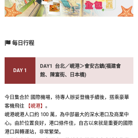
每日行程
DAY1 台北／峴港＞會安古鎮(福建會
DAY 1
館、陳富街、日本橋)
今日集合於
國際機場，待專人辦妥登機手續後，搭乘豪華
客機飛往
【峴港】
。
峴港峴港人口約
100
萬，為中部最大的深水港口及商業中
心。由於位置良好，港口條件佳，自古以來就是重要的國際
港口與轉運站，非常繁榮。