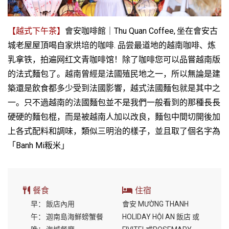
【越式下午茶】
會安咖啡館｜
Thu Quan Coffee,
坐在會安古
城老屋屋頂喝自家烘培的咖啡
.
品尝最道地的越南咖啡、炼
乳拿铁，拍遍网红文青咖啡馆！除了咖啡您可以品嘗越南版
的法式麵包了。越南曾經是法國殖民地之一，所以無論是建
築還是飲食都多少受到法國影響，越式法國麵包就是其中之
一。只不過越南的法國麵包並不是我們一般看到的那種長長
硬硬的麵包棍，而是被越南人加以改良，麵包中間切開後加
上各式配料和調味，類似三明治的樣子，並且取了個名字為
「
Banh Mi
粄米」
餐食
住宿
早：
飯店內用
會安 MƯỜNG THANH
午：
迦南島海鮮螃蟹餐
HOLIDAY HỘI AN 飯店 或