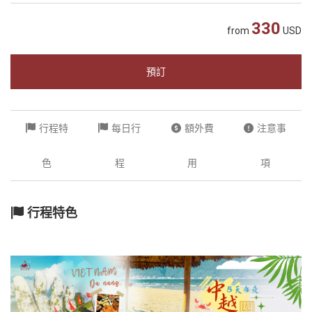
越
330
from
USD
南
LOCAL
旅
預訂
行
社
行程特
每日行
額外費
注意事
色
程
用
項
行程特色