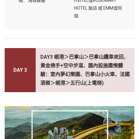
晚：
海城餐廳
FIVITEL或ROSEMARY
HOTEL 飯店 或 EMM或同
級
DAY3 峴港＞巴拿山＞巴拿山纜車來回、
黃金佛手+空中步道、園內設施盡情體
DAY 3
驗：室內夢幻樂園、巴拿山小火車、法國
酒窖＞峴港＞五行山(上電梯)