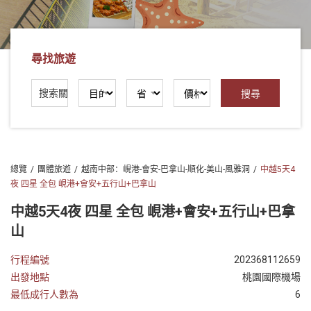
社
-
錫
尋找旅遊
安
旅
遊
-
您
在
總覽
團體旅遊
越南中部：峴港-會安-巴拿山-順化-美山-風雅洞
中越5天4
越
夜 四星 全包 峴港+會安+五行山+巴拿山
南
最
中越5天4夜 四星 全包 峴港+會安+五行山+巴拿
好
山
的
合
行程編號
202368112659
作
出發地點
桃園國際機場
夥
最低成行人數為
6
伴！