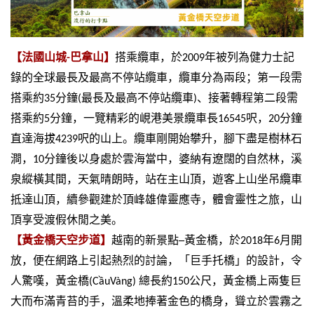
【法國山城-
巴拿山】
搭乘纜車，於
2009
年被列為健力士記
錄的全球最長及最高不停站纜車，纜車分為兩段；第一段需
搭乘約
35
分鐘
(
最長及最高不停站纜車
)
、接著轉程第二段需
搭乘約
5
分鐘，一覽精彩的峴港美景纜車長
16545
呎，
20
分鐘
直達海拔
4239
呎的山上。纜車剛開始攀升，腳下盡是樹林石
澗，
10
分鐘後以身處於雲海當中，婆納有遼闊的自然林，溪
泉縱橫其間，天氣晴朗時，站在主山頂，遊客上山坐吊纜車
抵達山頂，續參觀建於頂峰雄偉靈應寺，體會靈性之旅，山
頂享受渡假休閒之美。
【黃金橋天空步道】
越南的新景點
─
黃金橋，於
2018
年
6
月開
放，便在網路上引起熱烈的討論，「巨手托橋」的設計，令
人驚嘆，黃金橋
(CầuVàng)
總長約
150
公尺，黃金橋上兩隻巨
大而布滿青苔的手，溫柔地捧著金色的橋身，聳立於雲霧之