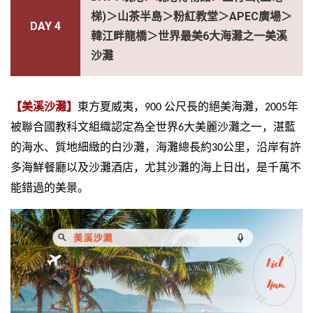
梯)＞山茶半島＞粉紅教堂＞APEC廣場＞
DAY 4
韓江畔龍橋＞世界最美6大海灘之一美溪
沙灘
【美溪沙灘】
東方夏威夷，
900
公尺長的絕美海灘，
2005
年
被聯合國教科文組織認定為全世界
6
大美麗沙灘之一，湛藍
的海水、質地細緻的白沙灘，海灘總長約
30
公里，沿岸有許
多海鮮餐廳以及沙灘酒店，尤其沙灘的海上日出，是千萬不
能錯過的美景。