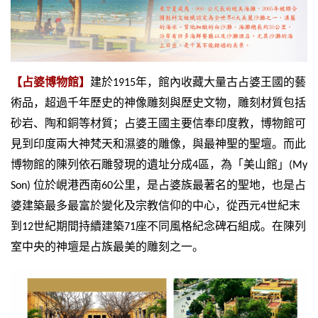
【占婆博物館】
建於
1915
年，館內收藏大量古占婆王國的藝
術品，超過千年歷史的神像雕刻與歷史文物，雕刻材質包括
砂岩、陶和銅等材質；占婆王國主要信奉印度教，博物館可
見到印度兩大神梵天和濕婆的雕像，與最神聖的聖壇。而此
博物館的陳列依石雕發現的遺址分成
4
區，為「美山館」
(My
Son)
位於峴港西南
60
公里，是占婆族最著名的聖地，也是占
婆建築最多最富於變化及宗教信仰的中心，從西元
4
世紀末
到
12
世紀期間持續建築
71
座不同風格紀念碑石組成。在陳列
室中央的神壇是占族最美的雕刻之一。