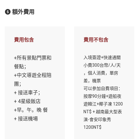
額外費用
費用包含
費用不包含
+所有景點門票和
入境簽證+快速通關
小費300台幣/人/天
餐點；
，個人消費，單房
+中文導遊全程陪
差，機票
團；
可以參加自費項目：
+ 接送車子；
按摩90分鐘+遊船夜
+ 4星級飯店
遊韓江+椰子凍 1200
+早。午。晚 餐
NT$ + 越南最大型表
+ 接送機場
演-會安印象秀
1200NT$