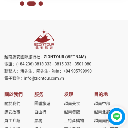
越南錫安國際旅行社 -
ZIONTOUR (VIETNAM)
電話：
(+84 236) 3818 333
-
3815 333
-
3501 080
聯繫人：潘先生，阮先生 - 熱線：
+84 905799990
電子郵件：
info@ziontour.com.vn
關於我們
服务
发现
目的地
關於我們
團體旅遊
越南美食
越南中部
錫安故事
自由行
越南餐廳
越南北部
員工介紹
票務
土特產購物
越南南部