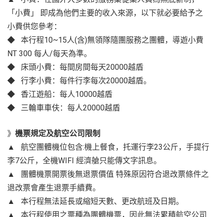
「小費」 即成為他們主要的收入來源，以下就必要給予之
小費供您參考：
◆ 本行程10~15人(含)無領隊隨團服務之團體，導遊小費
NT 300 每人/每天為準。
◆ 床頭小費：每間房間每天20000越盾
◆ 行李小費：每件行李每次20000越盾。
◆ 香江遊船：每人10000越盾
◆ 三輪車車伕：每人20000越盾
》
機票規定及航空公司限制
▲ 航空團體機位包含:機上餐食，托運行李23公斤，手提行
李7公斤，全機WIFI 經濟艙只能傳文字訊息。
▲ 團體機票開票後無退票價值 特殊原因符合退改票條件之
退改票會產生退票手續費。
▲ 本行程無法延長或縮短天數、更改航班及日期。
▲ 本行程使用之票種為團體機票，因此無法累積航空公司