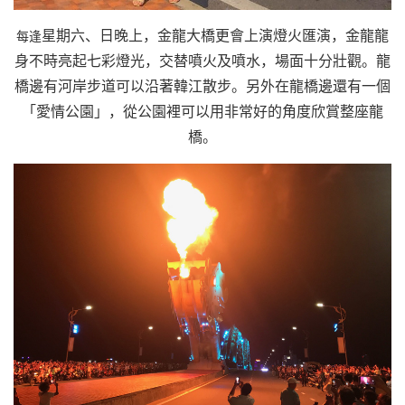
星期六、日晚上，金龍大橋更會上演燈火匯演，金龍龍
每逢
身不時亮起七彩燈光，交替噴火及噴水，場面十分壯觀。龍
橋邊有河岸步道可以沿著韓江散步。另外在龍橋邊還有一個
「愛情公園」，從公園裡可以用非常好的角度欣賞整座龍
橋。