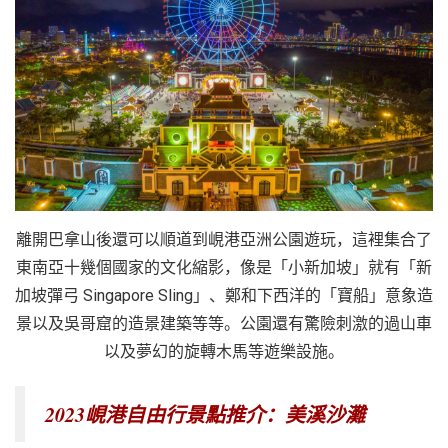
離開巴拿山後還可以順道到峴港亞洲公園遊玩，這裡集合了
東南亞十幾個國家的文化縮影，像是「小新加坡」就有「新
加坡彈弓 Singapore Sling」、鄭和下西洋的「寶船」意象造
景以及吳哥窟的造景建築等等。公園還有驚險刺激的過山車
以及夢幻的旋轉木馬等遊樂設施。
2023峴港自由行景點推介：美溪沙灘