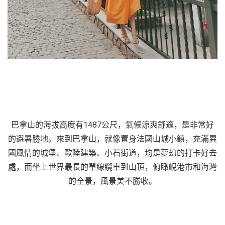
巴拿山的海拔高度有1487公尺，氣候涼爽舒適，是非常好
的避暑勝地。來到巴拿山，就像置身法國山城小鎮，充滿異
國風情的城堡、歐陸建築、小石街道，均是夢幻的打卡好去
處，而坐上世界最長的單線纜車到山頂，俯瞰峴港市和海灣
的全景，風景美不勝收。