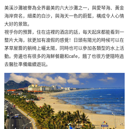
美溪沙灘被譽為全界最美的六大沙灘之一，與愛琴海、黃金
海岸齊名，細柔的白沙，與海天一色的蔚藍，構成令人心情
大好的景致。
視乎你的預算，住在這裡的酒店的話，每天起床都能看到一
整片大海，就更加有渡假的感覺！日頭有陽光的時候可以在
茅草屋簷的躺椅上曬太陽，同時也可以參加各類型的水上活
動。旁邊也有很多的海鮮餐廳和cafe，餓了也很方便隨時過
去醫肚準備繼續遊玩。