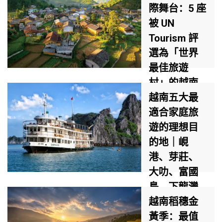
2026年5月30日至
際舞台：5 座
7月11日舉行，主
被 UN
題為「峴港－連結
的地平線」
Tourism 評
（United
選為「世界
Horizons）。活動
最佳旅遊
將在韓江港口區舉
辦，共包含6個比
村」的越南
賽之夜（開幕式、
村落
越南五大最
4場預賽及總決
適合家庭旅
賽），匯聚10支煙
23 / 10 / 2025
火隊伍（包括越南
遊的理想目
及來自8個國家／
「世界最佳旅遊村
的地｜峴
地區，如義大利、
（Best Tourism
港、芽莊、
法國、日本等）。
Villages）」是 UN
Tourism（聯合國
大叻、富國
世界旅遊組織） 推
島、下龍灣
出的全球性倡議，
旨在表彰那些在保
親子行程推
越南稻穗金
護自然景觀、生物
薦
黃季：最值
多樣性、文化遺產