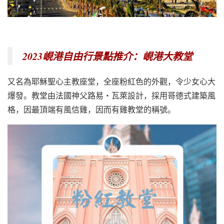
2023峴港自由行景點推介：峴港大教堂
又名為耶穌聖心主教座堂，全座粉紅色的外觀，令少女心大
爆發。教堂由法國神父路易‧瓦萊設計，採用哥德式建築風
格，因最頂端有風信雞，因而有雞教堂的稱號。