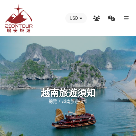
USD
越
南
錫
安
國
際
旅
行
越南旅遊須知
社
總覽
越南旅遊須知
-
越
南
地
接