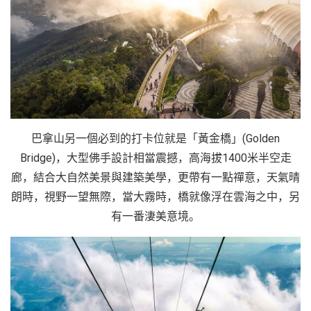
巴拿山另一個必到的打卡位就是「黃金橋」(Golden
Bridge)，大型佛手設計相當震撼，高海拔1400米半空走
廊，結合大自然美景與建築美學，更帶有一點禪意，天氣晴
朗時，視野一望無際，當大霧時，橋就像浮在雲海之中，另
有一番淒美意境。