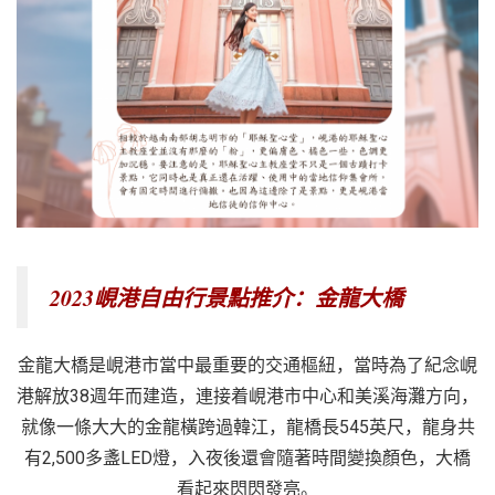
2023峴港自由行景點推介：金龍大橋
金龍大橋是峴港市當中最重要的交通樞紐，當時為了紀念峴
港解放38週年而建造，連接着峴港市中心和美溪海灘方向，
就像一條大大的金龍橫跨過韓江，龍橋長545英尺，龍身共
有2,500多盞LED燈，入夜後還會隨著時間變換顏色，大橋
看起來閃閃發亮。