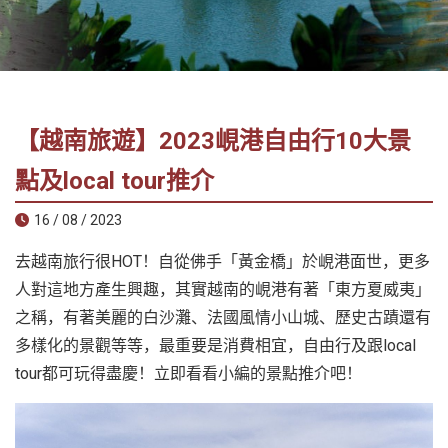
社
-
錫
安
旅
【越南旅遊】2023峴港自由行10大景
遊
-
點及local tour推介
您
16 / 08 / 2023
在
越
去越南旅行很HOT！自從佛手「黃金橋」於峴港面世，更多
南
人對這地方產生興趣，其實越南的峴港有著「東方夏威夷」
最
之稱，有著美麗的白沙灘、法國風情小山城、歷史古蹟還有
好
多樣化的景觀等等，最重要是消費相宜，自由行及跟local
的
合
tour都可玩得盡慶！立即看看小編的景點推介吧！
作
夥
伴！