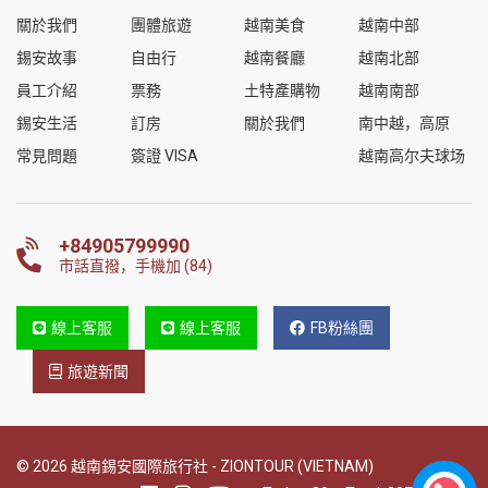
關於我們
團體旅遊
越南美食
越南中部
錫安故事
自由行
越南餐廳
越南北部
員工介紹
票務
土特產購物
越南南部
錫安生活
訂房
關於我們
南中越，高原
常見問題
簽證 VISA
越南高尔夫球场
+84905799990
市話直撥，手機加 (84)
線上客服
線上客服
FB粉絲團
旅遊新聞
© 2026 越南錫安國際旅行社 - ZIONTOUR (VIETNAM)