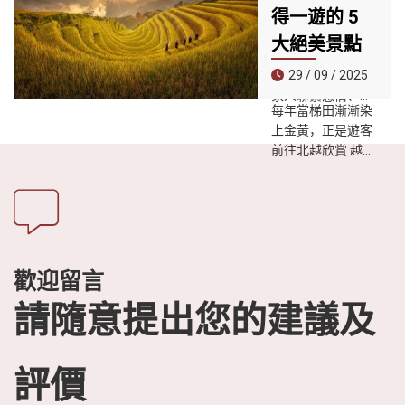
得一遊的 5
與在地價值方面表
08 / 10 / 2025
現卓越的鄉村。
大絕美景點
家庭假期不只是放
29 / 09 / 2025
鬆的時光，更是全
家人聯繫感情、探
每年當梯田漸漸染
索新地方、留下美
上金黃，正是遊客
好回憶的絕佳機
前往北越欣賞 越南
會。 越南擁有豐富
稻穗金黃季 的最佳
的自然景觀、多元
時刻。這段時間不
的文化與親切的服
僅擁有一年中最迷
務，是享受親子之
人的景色，也是體
旅的完美選擇。一
驗自然與少數民族
起來看看 越南五個
文化的好機會，更
最適合家庭度假的
歡迎留言
是拍照打卡的黃金
熱門目的地 吧！
請隨意提出您的建議及
時機。
評價