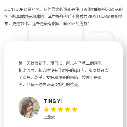
ZIONTOUR運營期間。我們最大的遺產是使用過我們的服務和產品的
客戶的真誠讚美和建議。其中許多客戶不僅成為ZIONTOUR發展的摯
友，更是夥伴。這些是最有價值和最公正的證據：
生，中文流
第一天就收到了，還可以，所以有了第二個感覺。
前一天晚上
風趣，行
相比河內，胡志明沒有什麼好的spa店，所以就只去
導遊英文
國，都很
了這裡。乾淨，友好和漂亮的內飾。按摩不是很
到湄公河
大力推薦
爽，但有一種去東南亞旅行的感覺。
以跑2個
吃完早餐
TING YI
上海市