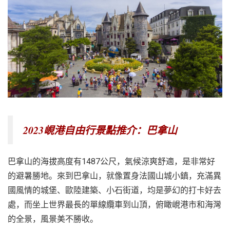
越
南
LOCAL
旅
行
社
2023峴港自由行景點推介：巴拿山
巴拿山的海拔高度有1487公尺，氣候涼爽舒適，是非常好
的避暑勝地。來到巴拿山，就像置身法國山城小鎮，充滿異
國風情的城堡、歐陸建築、小石街道，均是夢幻的打卡好去
處，而坐上世界最長的單線纜車到山頂，俯瞰峴港市和海灣
的全景，風景美不勝收。