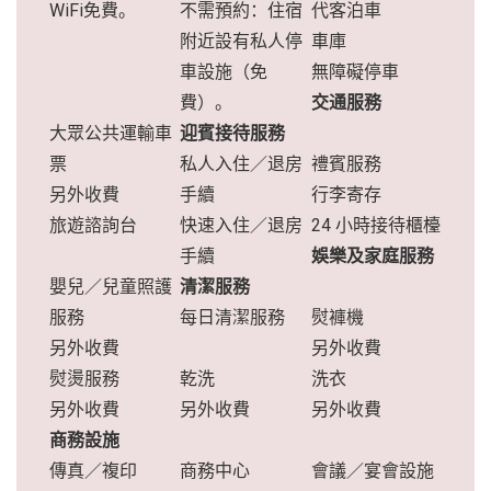
WiFi免費。
不需預約：住宿
代客泊車
附近設有私人停
車庫
車設施（免
無障礙停車
費）。
交通服務
大眾公共運輸車
迎賓接待服務
票
私人入住／退房
禮賓服務
另外收費
手續
行李寄存
旅遊諮詢台
快速入住／退房
24 小時接待櫃檯
手續
娛樂及家庭服務
嬰兒／兒童照護
清潔服務
服務
每日清潔服務
熨褲機
另外收費
另外收費
熨燙服務
乾洗
洗衣
另外收費
另外收費
另外收費
商務設施
傳真／複印
商務中心
會議／宴會設施