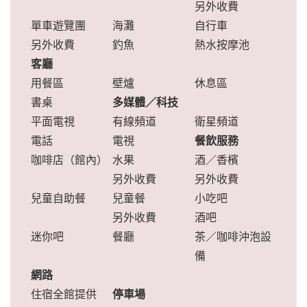
另外收費
單車遊覽團
海灘
自行車
另外收費
釣魚
熱水按摩池
客廳
用餐區
壁爐
休息區
書桌
多媒體／科技
平面電視
有線頻道
衛星頻道
電話
電視
餐飲服務
咖啡店（館內）
水果
酒／香檳
另外收費
另外收費
兒童自助餐
兒童餐
小吃吧
另外收費
酒吧
迷你吧
餐廳
茶／咖啡沖泡設
備
網路
住宿全館提供
停車場