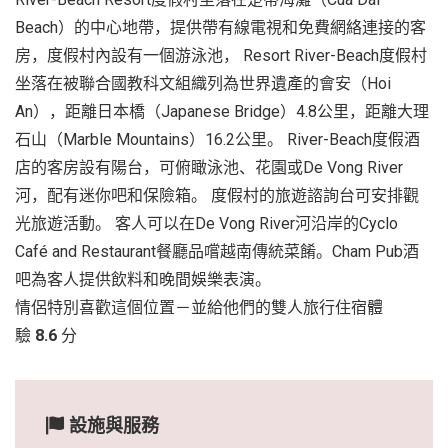
Beach）的中心地帶，提供帶有線電視和免費網絡連接的客
房，度假村內設有一個游泳池， Resort River-Beach度假村
坐落在被聯合國教科文組織列為世界遺產的會安（Hoi
An），距離日本橋（Japanese Bridge）4.8公里，距離大理
石山（Marble Mountains）16.2公里。 River-Beach度假酒
店的客房設有陽台，可俯瞰泳池、花園或De Vong River
河，配有迷你吧和保險箱。 度假村的旅遊諮詢台可安排觀
光旅遊活動。 客人可以在De Vong River河沿岸的Cyclo
Café and Restaurant餐廳品嚐越南傳統菜餚。Cham Pub酒
吧為客人提供飲料和晚間娛樂表演。
情侶特別喜歡這個位置－並給他們的雙人旅行住宿體
驗
8.6
分
設施與服務