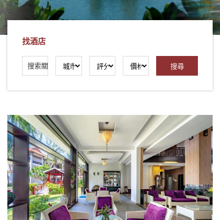
社
-
錫
找酒店
安
旅
遊
-
您
在
越
南
最
好
的
合
作
夥
伴！