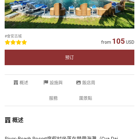
#會安古城
105
from
USD
预订
概述
設施與
飯店周
服務
圍景點
概述
River-Beach Resort度假村坐落在楚帶海灘（Cua Dai