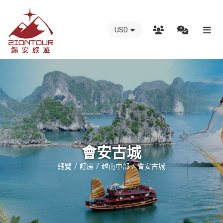
USD
越
南
錫
安
國
際
旅
行
會安古城
社
總覽
訂房
越南中部
會安古城
-
越
南
地
接