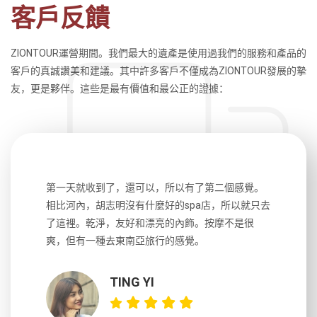
客戶反饋
ZIONTOUR運營期間。我們最大的遺產是使用過我們的服務和產品的
客戶的真誠讚美和建議。其中許多客戶不僅成為ZIONTOUR發展的摯
友，更是夥伴。這些是最有價值和最公正的證據：
生，中文流
第一天就收到了，還可以，所以有了第二個感覺。
前一天晚上
風趣，行
相比河內，胡志明沒有什麼好的spa店，所以就只去
導遊英文
國，都很
了這裡。乾淨，友好和漂亮的內飾。按摩不是很
到湄公河
大力推薦
爽，但有一種去東南亞旅行的感覺。
以跑2個
吃完早餐
TING YI