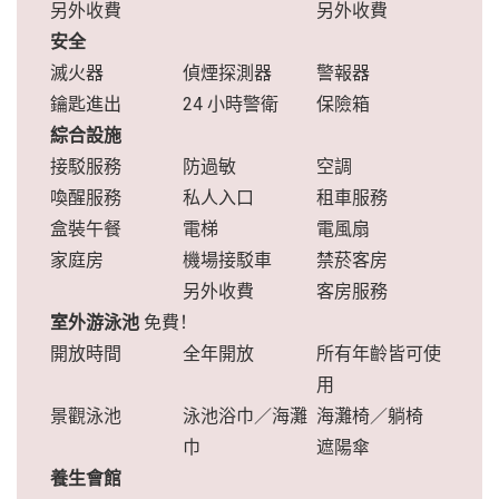
另外收費
另外收費
安全
滅火器
偵煙探測器
警報器
鑰匙進出
24 小時警衛
保險箱
綜合設施
接駁服務
防過敏
空調
喚醒服務
私人入口
租車服務
盒裝午餐
電梯
電風扇
家庭房
機場接駁車
禁菸客房
另外收費
客房服務
室外游泳池
免費！
開放時間
全年開放
所有年齡皆可使
用
景觀泳池
泳池浴巾／海灘
海灘椅／躺椅
巾
遮陽傘
養生會館