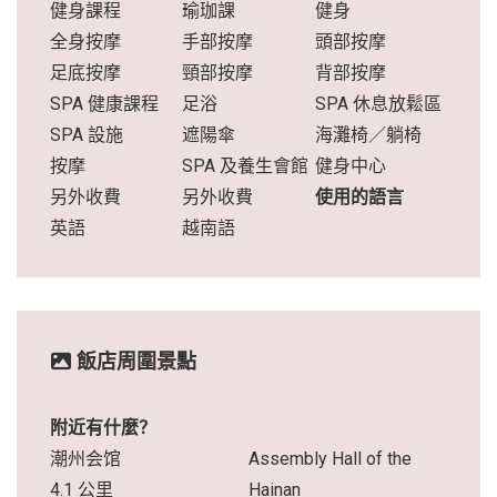
健身課程
瑜珈課
健身
全身按摩
手部按摩
頭部按摩
足底按摩
頸部按摩
背部按摩
SPA 健康課程
足浴
SPA 休息放鬆區
SPA 設施
遮陽傘
海灘椅／躺椅
按摩
SPA 及養生會館
健身中心
另外收費
另外收費
使用的語言
英語
越南語
飯店周圍景點
附近有什麼？
潮州会馆
Assembly Hall of the
4.1 公里
Hainan