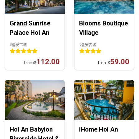
Grand Sunrise
Blooms Boutique
Palace Hoi An
Village
#會安古城
#會安古城
112.00
59.00
from
$
from
$
Hoi An Babylon
iHome Hoi An
Riverside Hotel &