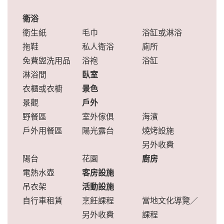
衛浴
衛生紙
毛巾
浴缸或淋浴
拖鞋
私人衛浴
廁所
免費盥洗用品
浴袍
浴缸
淋浴間
臥室
衣櫃或衣櫥
景色
景觀
戶外
野餐區
室外傢俱
海濱
戶外用餐區
陽光露台
燒烤設施
另外收費
陽台
花園
廚房
電熱水壺
客房設施
吊衣架
活動設施
自行車租賃
烹飪課程
當地文化導覽／
另外收費
課程