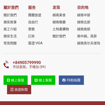
關於我們
服务
发现
目的地
關於我們
團體旅遊
越南美食
越南中部
錫安故事
自由行
越南餐廳
越南北部
員工介紹
票務
土特產購物
越南南部
錫安生活
訂房
關於我們
南中越，高原
常見問題
簽證 VISA
越南高尔夫球场
+84905799990
市話直撥，手機加 (84)
線上客服
線上客服
FB粉絲團
旅遊新聞