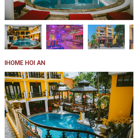
越
南
LOCAL
旅
行
社
IHOME HOI AN