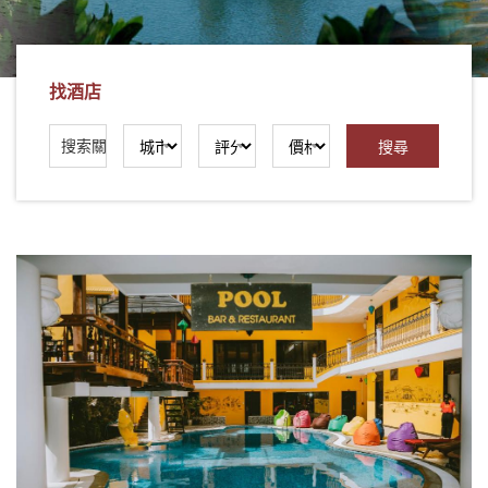
社
-
錫
找酒店
安
旅
遊
-
您
在
越
南
最
好
的
合
作
夥
伴！