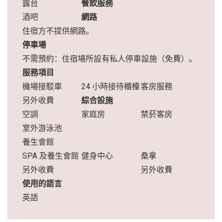
露台
餐飲服務
酒吧
網路
住宿方不提供網路。
停車場
不需預約：住宿場所設有私人停車設施（免費）。
服務項目
機場接駁車
24 小時接待櫃檯
客房服務
另外收費
綜合設施
空調
家庭房
禁菸客房
室外游泳池
養生會館
SPA 及養生會館
健身中心
桑拿
另外收費
另外收費
使用的語言
英語