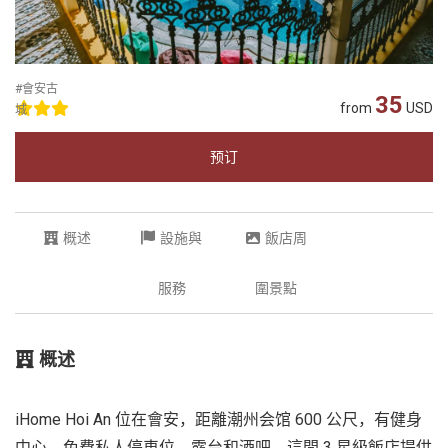
#會安古
35
from
USD
城
预订
概述
設施與
飯店周
服務
圍景點
概述
iHome Hoi An 位在會安，距離潮州会馆 600 公尺，有健身
中心、免費私人停車位、露台和酒吧。這間 3 星級飯店提供