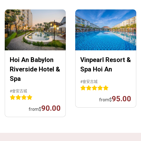
Hoi An Babylon
Vinpearl Resort &
Riverside Hotel &
Spa Hoi An
Spa
#會安古城
#會安古城
95.00
from
$
90.00
from
$