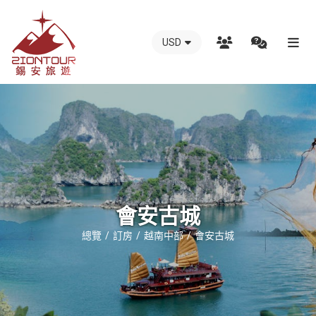
USD
越
南
錫
安
國
際
旅
行
會安古城
社
總覽
訂房
越南中部
會安古城
-
越
南
地
接