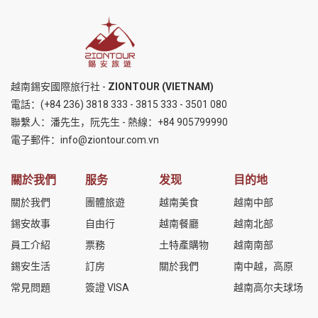
越南錫安國際旅行社 -
ZIONTOUR (VIETNAM)
電話：
(+84 236) 3818 333
-
3815 333
-
3501 080
聯繫人：潘先生，阮先生 - 熱線：
+84 905799990
電子郵件：
info@ziontour.com.vn
關於我們
服务
发现
目的地
關於我們
團體旅遊
越南美食
越南中部
錫安故事
自由行
越南餐廳
越南北部
員工介紹
票務
土特產購物
越南南部
錫安生活
訂房
關於我們
南中越，高原
常見問題
簽證 VISA
越南高尔夫球场