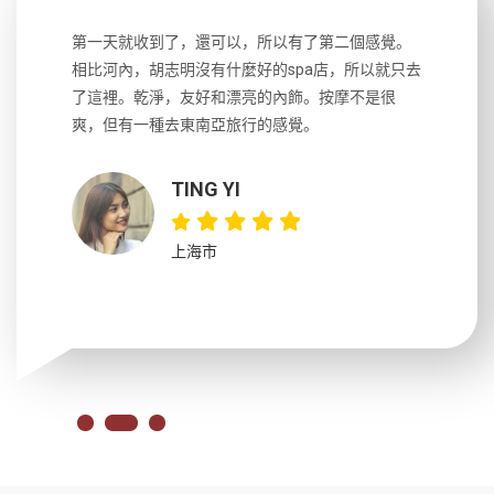
生，中文流
第一天就收到了，還可以，所以有了第二個感覺。
前一天晚上
風趣，行
相比河內，胡志明沒有什麼好的spa店，所以就只去
導遊英文
國，都很
了這裡。乾淨，友好和漂亮的內飾。按摩不是很
到湄公河
大力推薦
爽，但有一種去東南亞旅行的感覺。
以跑2個
吃完早餐
TING YI
上海市