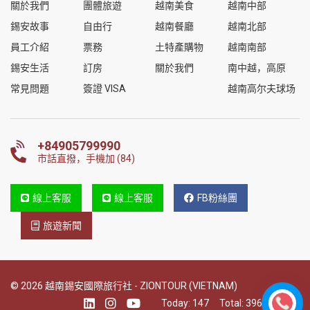
關於我們
團體旅遊
越南美食
越南中部
錫安故事
自由行
越南餐廳
越南北部
員工介紹
票務
土特產購物
越南南部
錫安生活
訂房
關於我們
南中越，高原
常見問題
簽證 VISA
越南高尔夫球场
+84905799990
市話直撥，手機加 (84)
線上客服
線上客服
FB粉絲團
旅遊新聞
© 2026 越南錫安國際旅行社 - ZIONTOUR (VIETNAM)
Today:
147
Total:
396724