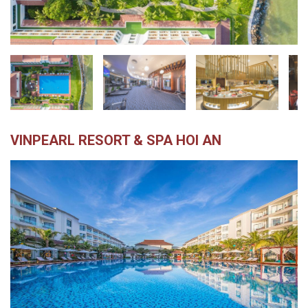
越
南
LOCAL
旅
行
社
VINPEARL RESORT & SPA HOI AN