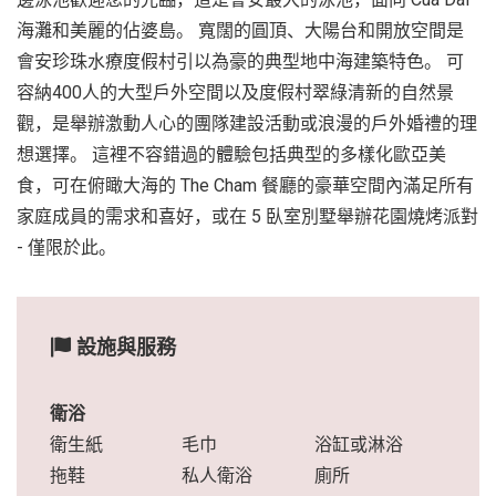
海灘和美麗的佔婆島。 寬闊的圓頂、大陽台和開放空間是
會安珍珠水療度假村引以為豪的典型地中海建築特色。 可
容納400人的大型戶外空間以及度假村翠綠清新的自然景
觀，是舉辦激動人心的團隊建設活動或浪漫的戶外婚禮的理
想選擇。 這裡不容錯過的體驗包括典型的多樣化歐亞美
食，可在俯瞰大海的 The Cham 餐廳的豪華空間內滿足所有
家庭成員的需求和喜好，或在 5 臥室別墅舉辦花園燒烤派對
- 僅限於此。
設施與服務
衛浴
衛生紙
毛巾
浴缸或淋浴
拖鞋
私人衛浴
廁所