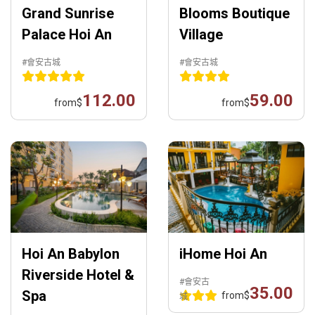
Grand Sunrise
Blooms Boutique
Palace Hoi An
Village
#會安古城
#會安古城
112.00
59.00
from
$
from
$
Hoi An Babylon
iHome Hoi An
Riverside Hotel &
#會安古
35.00
Spa
from
$
城