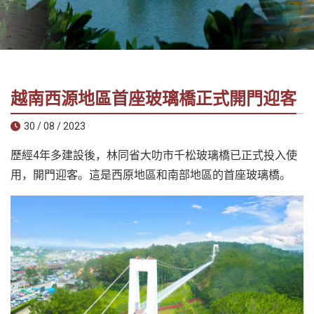
社
-
錫
安
旅
越南西源地區首座玻璃橋正式開門迎客
遊
-
30 / 08 / 2023
您
歷經4年多建設後，林同省大叻市千松玻璃橋已正式投入使
在
越
用，開門迎客。這是西原地區和南部地區的首座玻璃橋。
南
最
好
的
合
作
夥
伴！