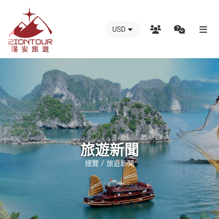
USD
越
南
錫
安
國
際
旅
行
旅遊新聞
社
總覽
旅遊新聞
-
越
南
地
接