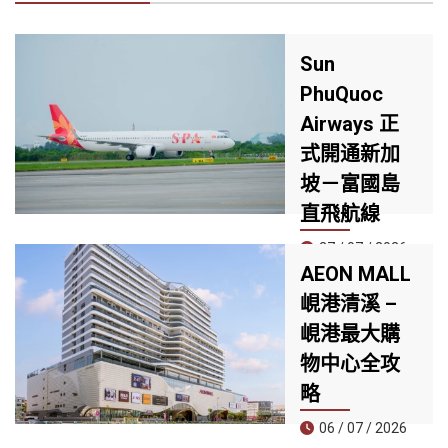
Sun
PhuQuoc
Airways 正
式開通新加
坡－富國島
直飛航線
27 / 07 / 2026
AEON MALL
7 月 25 日，Sun
峴港清溪 –
PhuQuoc
峴港最大購
Airways（SPA）
正式開通新加坡－
物中心全攻
富國島直飛航線，
略
這是航空公司開航
以來的第四條國際
06 / 07 / 2026
航線，同時也是首