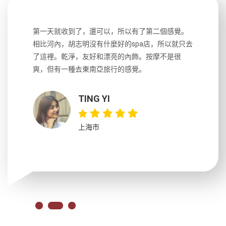
生，中文流
第一天就收到了，還可以，所以有了第二個感覺。
前一天晚上
風趣，行
相比河內，胡志明沒有什麼好的spa店，所以就只去
導遊英文
國，都很
了這裡。乾淨，友好和漂亮的內飾。按摩不是很
到湄公河
大力推薦
爽，但有一種去東南亞旅行的感覺。
以跑2個
吃完早餐
TING YI
上海市