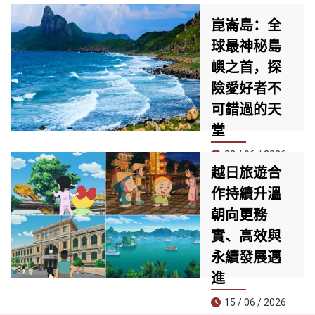
家提供全服務
位於清溪郡核心地
崑崙島：全
（Full-service）直
段的 AEON MALL
飛新加坡與富國島
球最神秘島
峴港清溪，正迅速
兩大亞洲熱門旅遊
成為當地居民與觀
嶼之首，探
目的地的航空公
光客必訪的新地
險愛好者不
司。
標。擁有近30,000
平方公尺的規模，
可錯過的天
匯集約60家品牌專
堂
櫃與多個國際知名
品牌，是目前峴港
23 / 06 / 2026
最具規模與現代感
越日旅遊合
崑崙島近日被知名
的購物中心之一。
作持續升溫
旅遊雜誌《Travel
朝向更務
& Leisure》評為**
全球30大最神秘海
實、高效與
島榜單第一名**，
永續發展邁
成為今夏尋求冒險
體驗、遠離喧囂生
進
活遊客的理想目的
15 / 06 / 2026
地。