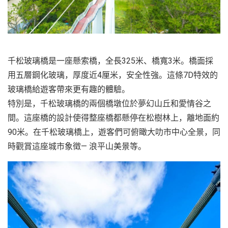
越
南
LOCAL
旅
千松玻璃橋是一座懸索橋，全長325米、橋寬3米。橋面採
行
用五層鋼化玻璃，厚度近4厘米，安全性強。這條7D特效的
社
玻璃橋給遊客帶來更有趣的體驗。
特別是，千松玻璃橋的兩個橋墩位於夢幻山丘和愛情谷之
間。這座橋的設計使得整座橋都懸停在松樹林上，離地面約
90米。在千松玻璃橋上，遊客們可俯瞰大叻市中心全景，同
時觀賞這座城市象徵— 浪平山美景等。