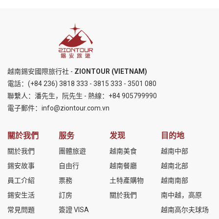
越南錫安國際旅行社 -
ZIONTOUR (VIETNAM)
電話：
(+84 236) 3818 333
-
3815 333
-
3501 080
聯繫人：潘先生，阮先生 - 熱線：
+84 905799990
電子郵件：
info@ziontour.com.vn
關於我們
服务
发现
目的地
關於我們
團體旅遊
越南美食
越南中部
錫安故事
自由行
越南餐廳
越南北部
員工介紹
票務
土特產購物
越南南部
錫安生活
訂房
關於我們
南中越，高原
常見問題
簽證 VISA
越南高尔夫球场