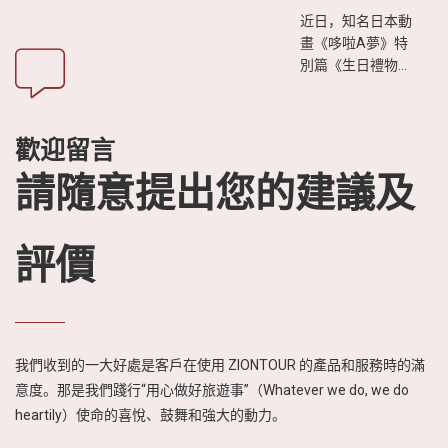
近日，知名日本動
畫《哆啦A夢》特
別篇《生日禮物是
越南之旅》播出
後，引發日本觀眾
廣泛關注。影片透
歡迎留言
過生動有趣的故事
情節，展現越南迷
請隨意提出您的建議及
人的自然風光、豐
富的美食文化以及
熱情友善的人文特
評價
色，進一步激發日
本民眾對越南旅遊
的興趣與嚮往。
我們收到的一大好處是客戶在使用 ZIONTOUR 的產品和服務時的滿
意度。那是我們踐行“用心做好旅遊事”（Whatever we do, we do
heartily）使命的喜悅、鼓舞和強大的動力。