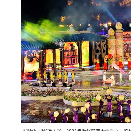
越
南
LOCAL
旅
行
社