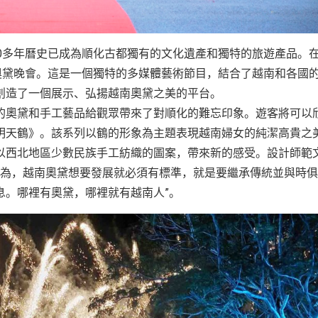
0多年曆史已成為順化古都獨有的文化遺產和獨特的旅遊產品。
奧黛晚會。這是一個獨特的多媒體藝術節目，結合了越南和各國
創造了一個展示、弘揚越南奧黛之美的平台。
的奧黛和手工藝品給觀眾帶來了對順化的難忘印象。遊客將可以
明天鶴》。該系列以鶴的形象為主題表現越南婦女的純潔高貴之
以西北地區少數民族手工紡織的圖案，帶來新的感受。設計師範
認為，越南奧黛想要發展就必須有標準，就是要繼承傳統並與時
息。哪裡有奧黛，哪裡就有越南人”。