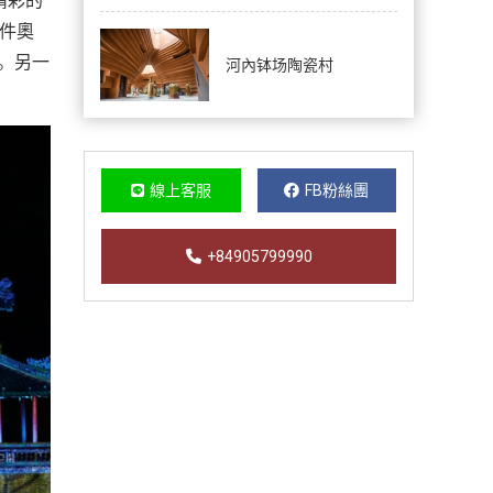
精彩的
百件奧
。另一
河內钵场陶瓷村
線上客服
FB粉絲團
+84905799990