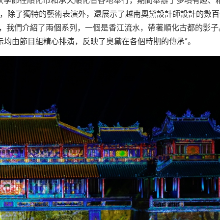
一的秋季節在順化市和承天順化省各地舉行，期間舉辦了多項有趣、
式上，除了獨特的藝術表演外，還展示了越南奧黛設計師設計的數
動，我們介紹了兩個系列，一個是香江流水，帶著順化古都的影子
示均由節目組精心排演，反映了奧黛在各個時期的傳承”。