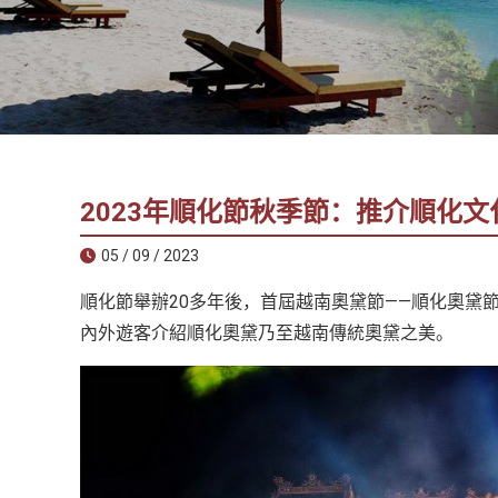
社
-
錫
安
旅
遊
-
2023年順化節秋季節：推介順化文
您
在
05 / 09 / 2023
越
順化節舉辦20多年後，首屆越南奧黛節——順化奧黛
南
最
內外遊客介紹順化奧黛乃至越南傳統奧黛之美。
好
的
合
作
夥
伴！