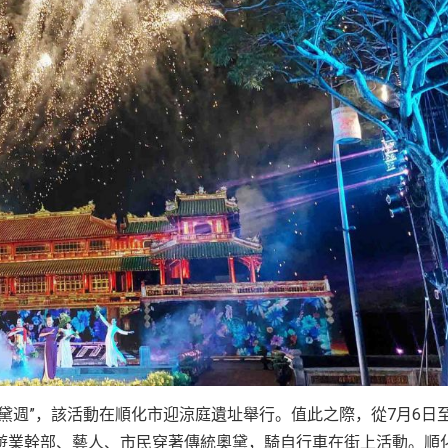
黛週”，該活動在順化市迎涼庭遺址舉行。值此之際，從7月6日至
遊業幹部、藝人、市民穿著傳統奧黛，騎自行車在街上活動。順