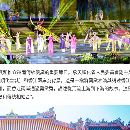
發展和推介越南傳統奧黛的重要節日。承天順化省人民委員會副主
內（順化皇城）和香江兩岸為背景，這是一檔將奧黛表演與講述香
麗，而香江兩岸通過奧黛秀，講述從河流上游到下游的故事。這
史和傳統相結合”。