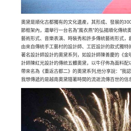
奧黛是順化古都獨有的文化遺產，其形成、發展的30
節框架內，還舉行一台名為“風衣燕”的弘揚順化傳統
藝術形式、音樂表演、時裝秀和許多傳統藝術形式，
由來自傳統手工藝村的設計師、工匠設計的款式獨特
著名設計師設計的奧黛系列，如設計師陳善慶的《金
計師陳紅光設計的傳統五體奧黛，以牛仔佈為面料配
帶來名為《重返古都二》的奧黛系列,他分享說：“我
我想傳遞的是越南奧黛隨著時間的流逝流傳百世的信