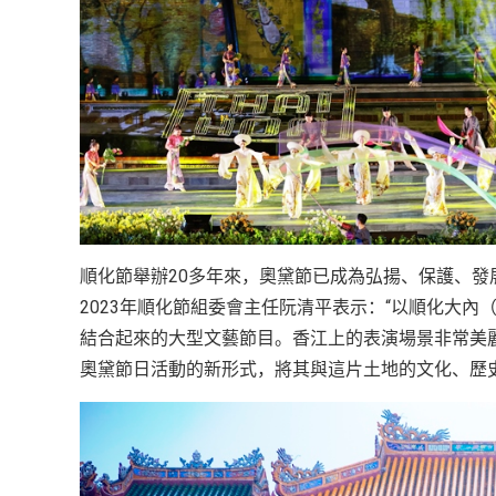
順化節舉辦20多年來，奧黛節已成為弘揚、保護、
2023年順化節組委會主任阮清平表示：“以順化大
結合起來的大型文藝節目。香江上的表演場景非常美
奧黛節日活動的新形式，將其與這片土地的文化、歷