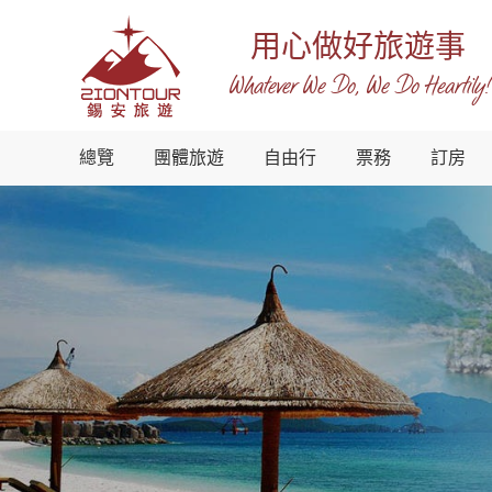
用心做好旅遊事
Whatever We Do, We Do Heartily!
越
總覽
團體旅遊
自由行
票務
訂房
南
錫
安
國
際
旅
行
社
-
越
南
地
接