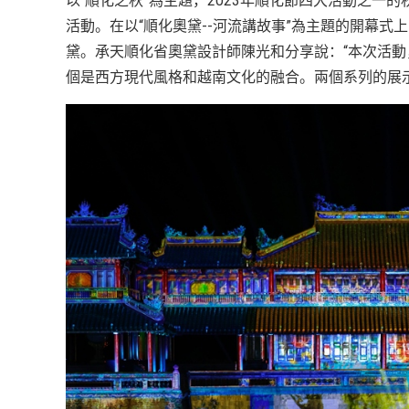
以“順化之秋”為主題，2023年順化節四大活動之
活動。在以“順化奧黛--河流講故事”為主題的開幕
黛。承天順化省奧黛設計師陳光和分享說：“本次活
個是西方現代風格和越南文化的融合。兩個系列的展