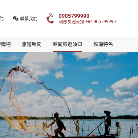
0905799990
們
聯繫我們
國際長途直撥 +84 905799990
產購物
旅遊新聞
越南旅遊須知
越南特色