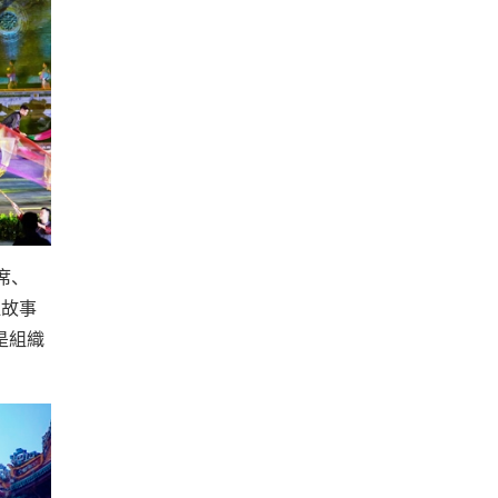
席、
江故事
是組織