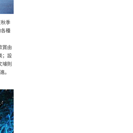
在秋季
的各種
欣賞由
美；設
文璿則
俱進。