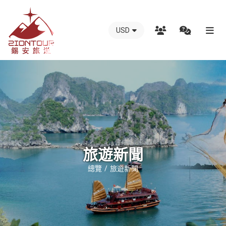
USD
越
南
錫
安
國
際
旅
行
旅遊新聞
社
總覽
旅遊新聞
-
越
南
地
接