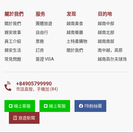
關於我們
服务
发现
目的地
關於我們
團體旅遊
越南美食
越南中部
錫安故事
自由行
越南餐廳
越南北部
員工介紹
票務
土特產購物
越南南部
錫安生活
訂房
關於我們
南中越，高原
常見問題
簽證 VISA
越南高尔夫球场
+84905799990
市話直撥，手機加 (84)
線上客服
線上客服
FB粉絲團
旅遊新聞