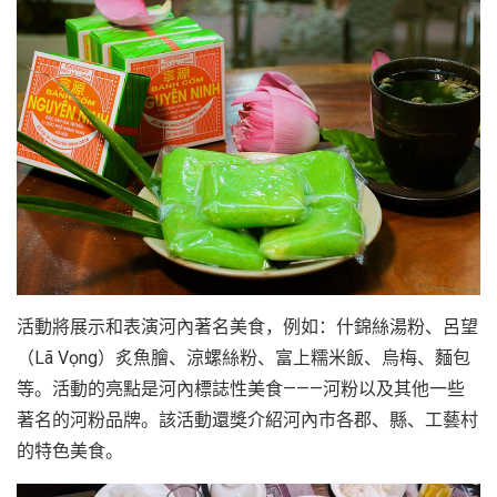
越
南
LOCAL
旅
行
社
活動將展示和表演河內著名美食，例如：什錦絲湯粉、呂望
（Lã Vọng）炙魚膾、涼螺絲粉、富上糯米飯、烏梅、麵包
等。活動的亮點是河內標誌性美食———河粉以及其他一些
著名的河粉品牌。該活動還獎介紹河內市各郡、縣、工藝村
的特色美食。