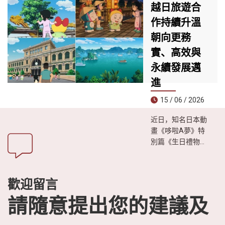
最具規模與現代感
越日旅遊合
崑崙島近日被知名
的購物中心之一。
作持續升溫
旅遊雜誌《Travel
朝向更務
& Leisure》評為**
全球30大最神秘海
實、高效與
島榜單第一名**，
永續發展邁
成為今夏尋求冒險
體驗、遠離喧囂生
進
活遊客的理想目的
15 / 06 / 2026
地。
近日，知名日本動
畫《哆啦A夢》特
別篇《生日禮物是
越南之旅》播出
後，引發日本觀眾
廣泛關注。影片透
歡迎留言
過生動有趣的故事
情節，展現越南迷
請隨意提出您的建議及
人的自然風光、豐
富的美食文化以及