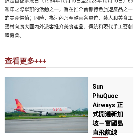
這是首都解放日（1954年10月10日至2023年10月10日）69
週年之際舉辦的活動之一，旨在推介首都特色旅遊產品之一
的美食價值；同時，為河內乃至越南各單位、藝人和美食工
藝村向廣大國內外遊客推介美食產品、傳統和現代手工藝創
造機會。
查看更多+++
Sun
PhuQuoc
Airways 正
式開通新加
坡－富國島
直飛航線