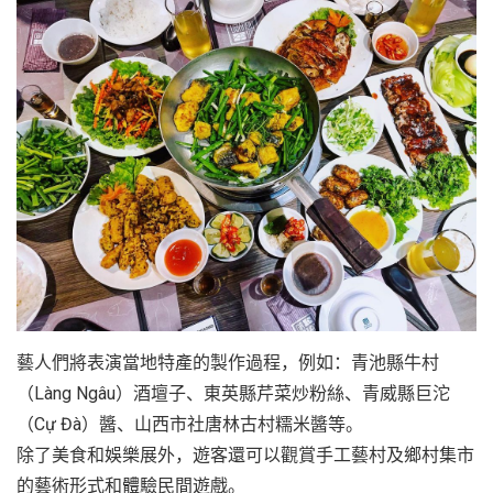
藝人們將表演當地特產的製作過程，例如：青池縣牛村
（Làng Ngâu）酒壇子、東英縣芹菜炒粉絲、青威縣巨沱
（Cự Đà）醬、山西市社唐林古村糯米醬等。
除了美食和娛樂展外，遊客還可以觀賞手工藝村及鄉村集市
的藝術形式和體驗民間遊戲。