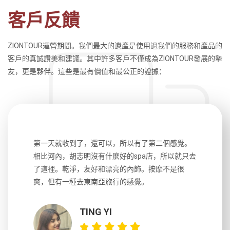
客戶反饋
ZIONTOUR運營期間。我們最大的遺產是使用過我們的服務和產品的
客戶的真誠讚美和建議。其中許多客戶不僅成為ZIONTOUR發展的摯
友，更是夥伴。這些是最有價值和最公正的證據：
生，中文流
第一天就收到了，還可以，所以有了第二個感覺。
前一天晚上
風趣，行
相比河內，胡志明沒有什麼好的spa店，所以就只去
導遊英文
國，都很
了這裡。乾淨，友好和漂亮的內飾。按摩不是很
到湄公河
大力推薦
爽，但有一種去東南亞旅行的感覺。
以跑2個
吃完早餐
TING YI