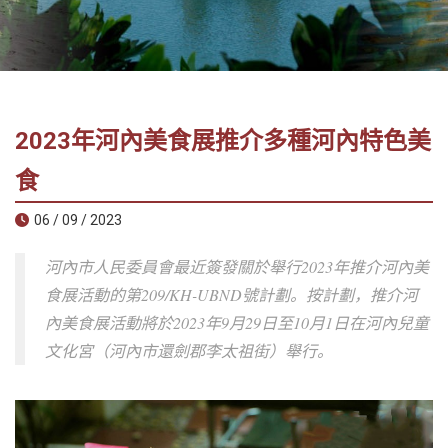
社
-
錫
安
旅
2023年河內美食展推介多種河內特色美
遊
-
食
您
06 / 09 / 2023
在
越
河內市人民委員會最近簽發關於舉行2023年推介河內美
南
食展活動的第209/KH-UBND號計劃。按計劃，推介河
最
內美食展活動將於2023年9月29日至10月1日在河內兒童
好
的
文化宮（河內市還劍郡李太祖街）舉行。
合
作
夥
伴！