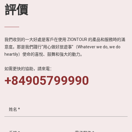
熱情友善的人文特
評價
色，進一步激發日
本民眾對越南旅遊
的興趣與嚮往。
我們收到的一大好處是客戶在使用 ZIONTOUR 的產品和服務時的滿
意度。那是我們踐行“用心做好旅遊事”（Whatever we do, we do
heartily）使命的喜悅、鼓舞和強大的動力。
如需更快的協助，請來電：
+84905799990