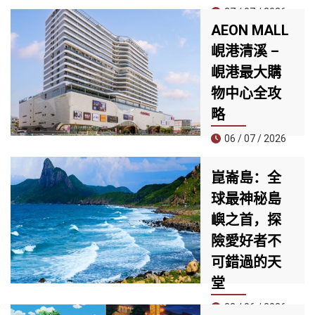
27 / 07 / 2026
AEON MALL
7 月 25 日，Sun
峴港清溪 –
PhuQuoc
峴港最大購
Airways（SPA）
正式開通新加坡－
物中心全攻
富國島直飛航線，
略
這是航空公司開航
以來的第四條國際
06 / 07 / 2026
航線，同時也是首
家提供全服務
位於清溪郡核心地
崑崙島：全
（Full-service）直
段的 AEON MALL
飛新加坡與富國島
球最神秘島
峴港清溪，正迅速
兩大亞洲熱門旅遊
成為當地居民與觀
嶼之首，探
目的地的航空公
光客必訪的新地
險愛好者不
司。
標。擁有近30,000
平方公尺的規模，
可錯過的天
匯集約60家品牌專
堂
櫃與多個國際知名
品牌，是目前峴港
23 / 06 / 2026