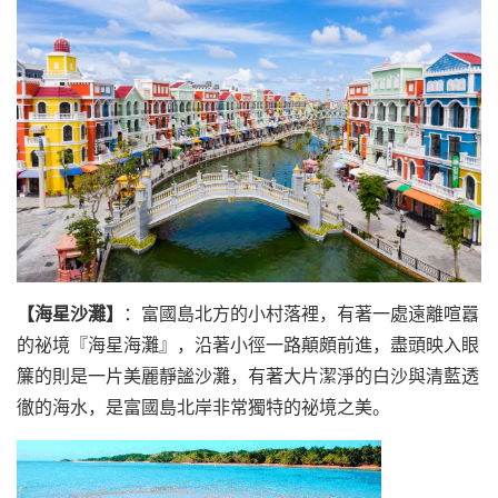
【海星沙灘】
：富國島北方的小村落裡，有著一處遠離喧囂
的祕境『海星海灘』，沿著小徑一路顛頗前進，盡頭映入眼
簾的則是一片美麗靜謐沙灘，有著大片潔淨的白沙與清藍透
徹的海水，是富國島北岸非常獨特的祕境之美。