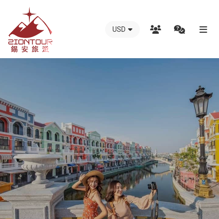
USD
越
南
錫
安
國
際
旅
行
社
-
越
南
地
接