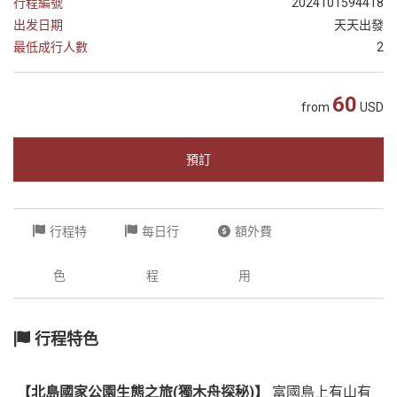
行程編號
2024101594418
越
出发日期
天天出發
南
最低成行人數
2
LOCAL
旅
60
from
USD
行
社
預訂
行程特
每日行
額外費
色
程
用
行程特色
【北島國家公園生態之旅(獨木舟探秘)】
富國島上有山有