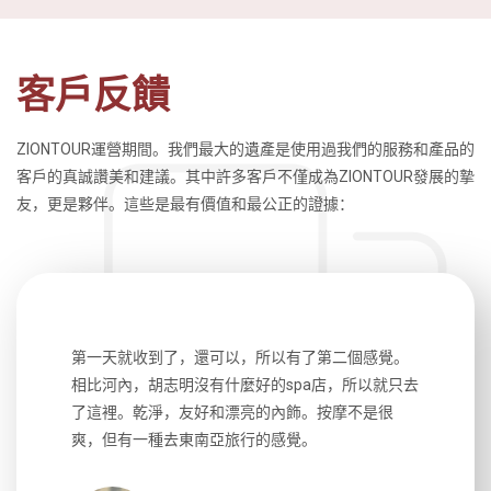
客戶反饋
ZIONTOUR運營期間。我們最大的遺產是使用過我們的服務和產品的
客戶的真誠讚美和建議。其中許多客戶不僅成為ZIONTOUR發展的摯
友，更是夥伴。這些是最有價值和最公正的證據：
生，中文流
第一天就收到了，還可以，所以有了第二個感覺。
前一天晚上
風趣，行
相比河內，胡志明沒有什麼好的spa店，所以就只去
導遊英文
國，都很
了這裡。乾淨，友好和漂亮的內飾。按摩不是很
到湄公河
大力推薦
爽，但有一種去東南亞旅行的感覺。
以跑2個
吃完早餐