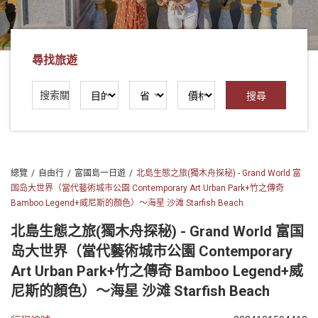
社
-
錫
尋找旅遊
安
旅
遊
-
您
在
總覽
自由行
富國島一日遊
北島生態之旅(獨木舟探秘) - Grand World 富
越
国岛大世界（當代藝術城市公園 Contemporary Art Urban Park+竹之傳奇
南
Bamboo Legend+威尼斯的顏色）～海星 沙滩 Starfish Beach
最
好
北島生態之旅(獨木舟探秘) - Grand World 富国
的
岛大世界（當代藝術城市公園 Contemporary
合
Art Urban Park+竹之傳奇 Bamboo Legend+威
作
尼斯的顏色）～海星 沙滩 Starfish Beach
夥
伴！