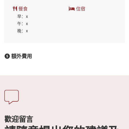
餐食
住宿
早：
x
午：
x
晚：
x
額外費用
歡迎留言