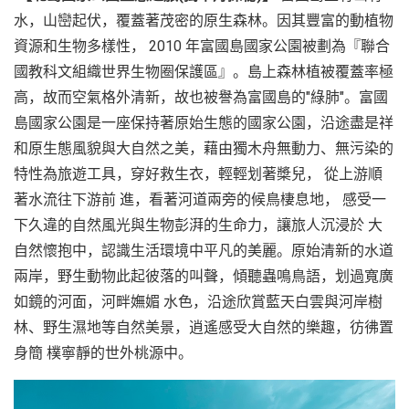
水，山巒起伏，覆蓋著茂密的原生森林。因其豐富的動植物
資源和生物多樣性， 2010 年富國島國家公園被劃為『聯合
國教科文組織世界生物圈保護區』。島上森林植被覆蓋率極
高，故而空氣格外清新，故也被譽為富國島的"綠肺"。富國
島國家公園是一座保持著原始生態的國家公園，沿途盡是祥
和原生態風貌與大自然之美，藉由獨木舟無動力、無污染的
特性為旅遊工具，穿好救生衣，輕輕划著槳兒， 從上游順
著水流往下游前 進，看著河道兩旁的候鳥棲息地， 感受一
下久違的自然風光與生物彭湃的生命力，讓旅人沉浸於 大
自然懷抱中，認識生活環境中平凡的美麗。原始清新的水道
兩岸，野生動物此起彼落的叫聲，傾聽蟲鳴鳥語，划過寬廣
如鏡的河面，河畔嫵媚 水色，沿途欣賞藍天白雲與河岸樹
林、野生濕地等自然美景，逍遙感受大自然的樂趣，彷彿置
身簡 樸寧靜的世外桃源中。