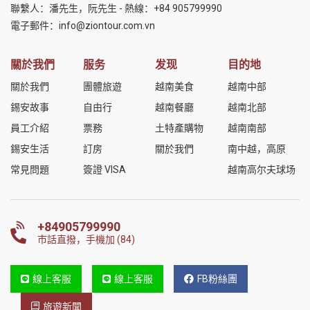
聯繫人：潘先生，阮先生 - 熱線：
+84 905799990
電子郵件：
info@ziontour.com.vn
關於我們
服务
发现
目的地
關於我們
團體旅遊
越南美食
越南中部
錫安故事
自由行
越南餐廳
越南北部
員工介紹
票務
土特產購物
越南南部
錫安生活
訂房
關於我們
南中越，高原
常見問題
簽證 VISA
越南高尔夫球场
+84905799990
市話直撥，手機加 (84)
線上客服
線上客服
FB粉絲團
旅遊新聞