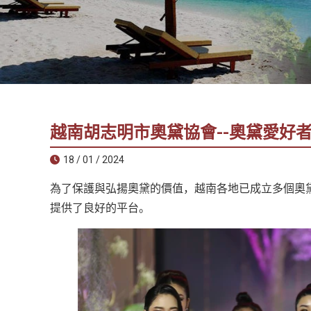
社
-
錫
安
旅
遊
-
越南胡志明市奧黛協會--奧黛愛好
您
在
18 / 01 / 2024
越
為了保護與弘揚奧黛的價值，越南各地已成立多個奧
南
最
提供了良好的平台。
好
的
合
作
夥
伴！