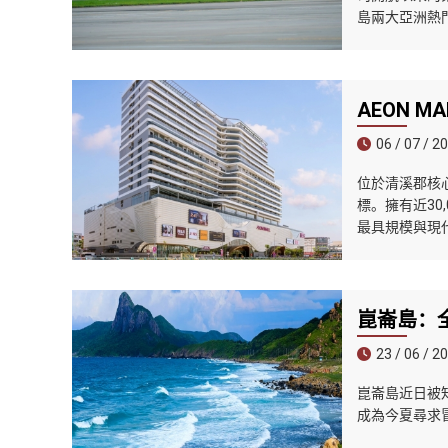
島兩大亞洲熱
AEON 
06 / 07 / 2
位於清溪郡核心
標。擁有近30
最具規模與現
崑崙島：
23 / 06 / 2
崑崙島近日被知名
成為今夏尋求