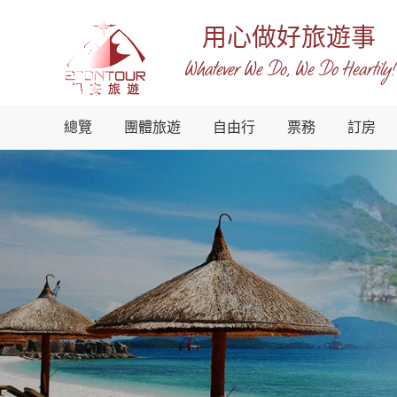
用心做好旅遊事
Whatever We Do, We Do Heartily!
越
總覽
團體旅遊
自由行
票務
訂房
南
錫
安
國
際
旅
行
社
-
越
南
地
接