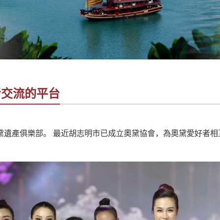
者交流的平台
黛遺產俱樂部。 最近胡志明市已成立奧黛協會，為奧黛愛好者相