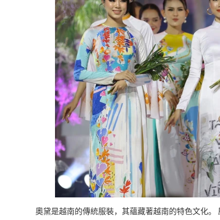
越
南
LOCAL
旅
行
社
奧黛是越南的傳統服裝，其蘊藏著越南的特色文化。