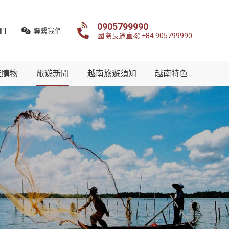
0905799990
們
聯繫我們
國際長途直撥 +84 905799990
產購物
旅遊新聞
越南旅遊須知
越南特色