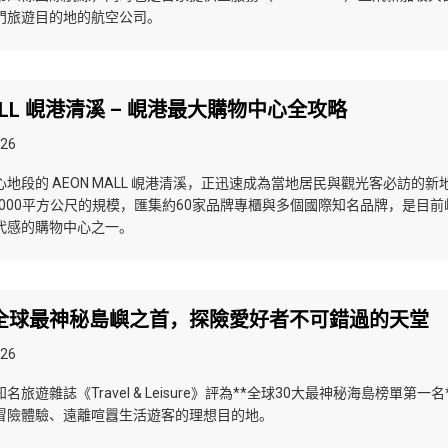
門旅遊目的地的航空公司。
MALL 峴港清溪 – 峴港最大購物中心全攻略
026
地段的 AEON MALL 峴港清溪，正迅速成為當地居民與觀光客必訪的新
,000平方公尺的規模，匯集約60家品牌專櫃與多個國際知名品牌，是目前
代感的購物中心之一。
全球最神秘島嶼之首，探險愛好者不可錯過的天堂
026
旅遊雜誌《Travel & Leisure》評為**全球30大最神秘海島榜單第一名
冒險體驗、遠離喧囂生活遊客的理想目的地。