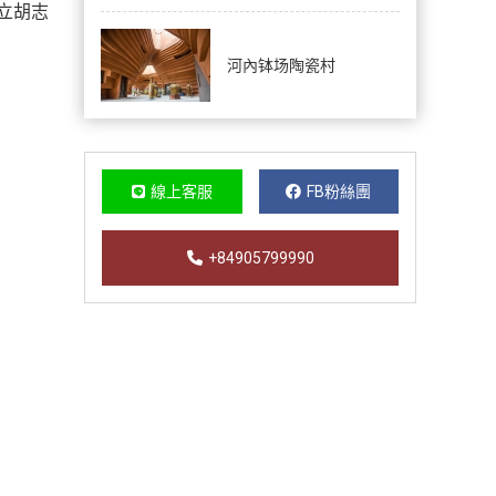
立胡志
河內钵场陶瓷村
線上客服
FB粉絲團
+84905799990