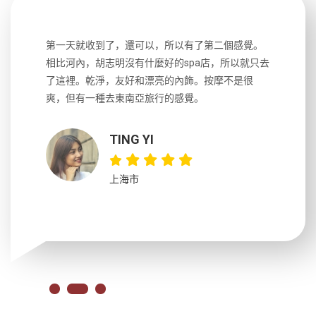
生，中文流
第一天就收到了，還可以，所以有了第二個感覺。
前一天晚上
風趣，行
相比河內，胡志明沒有什麼好的spa店，所以就只去
導遊英文
國，都很
了這裡。乾淨，友好和漂亮的內飾。按摩不是很
到湄公河
大力推薦
爽，但有一種去東南亞旅行的感覺。
以跑2個
吃完早餐
TING YI
上海市