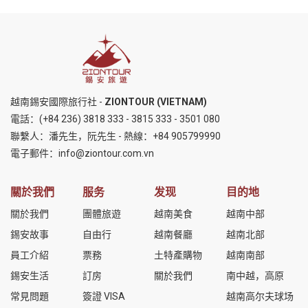
越南錫安國際旅行社 -
ZIONTOUR (VIETNAM)
電話：
(+84 236) 3818 333
-
3815 333
-
3501 080
聯繫人：潘先生，阮先生 - 熱線：
+84 905799990
電子郵件：
info@ziontour.com.vn
關於我們
服务
发现
目的地
關於我們
團體旅遊
越南美食
越南中部
錫安故事
自由行
越南餐廳
越南北部
員工介紹
票務
土特產購物
越南南部
錫安生活
訂房
關於我們
南中越，高原
常見問題
簽證 VISA
越南高尔夫球场