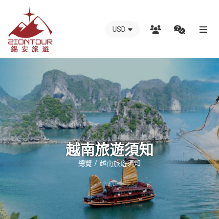
USD
越
南
錫
安
國
際
旅
行
越南旅遊須知
社
總覽
越南旅遊須知
-
越
南
地
接