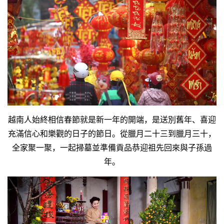
越南人始終相信春節就是新一年的開端，是送別舊年、喜迎
充滿信心和樂觀的日子的節日。
從臘月二十三到臘月三十，
全家聚一聚，一起掃墓並準備貢品恭迎祖先回來與子孫過
年。