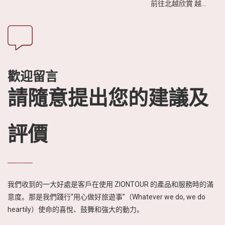
前往北越欣賞 越南
會。 越南擁有豐富
稻穗金黃季 的最佳
的自然景觀、多元
時刻。這段時間不
的文化與親切的服
僅擁有一年中最迷
務，是享受親子之
人的景色，也是體
旅的完美選擇。一
驗自然與少數民族
起來看看 越南五個
文化的好機會，更
最適合家庭度假的
歡迎留言
是拍照打卡的黃金
熱門目的地 吧！
請隨意提出您的建議及
時機。
評價
我們收到的一大好處是客戶在使用 ZIONTOUR 的產品和服務時的滿
意度。那是我們踐行“用心做好旅遊事”（Whatever we do, we do
heartily）使命的喜悅、鼓舞和強大的動力。