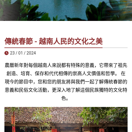
社
-
錫
安
旅
傳統春節 - 越南人民的文化之美
遊
-
23 / 01 / 2024
您
在
農曆新年對每個越南人來說都有特殊的意義，它帶來了祖先
越
創造、培育、保存和代代相傳的崇高人文價值和哲學。 在
南
現今的節目中，您和您的朋友將與我們一起了解傳統春節的
最
意義和民俗文化活動，更深入地了解這個民族獨特的文化特
好
色。
的
合
作
夥
伴！