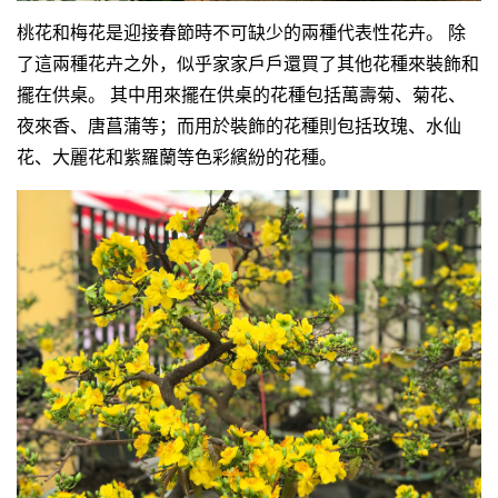
桃花和梅花是迎接春節時不可缺少的兩種代表性花卉。 除
了這兩種花卉之外，似乎家家戶戶還買了其他花種來裝飾和
擺在供桌。 其中用來擺在供桌的花種包括萬壽菊、菊花、
夜來香、唐菖蒲等；而用於裝飾的花種則包括玫瑰、水仙
花、大麗花和紫羅蘭等色彩繽紛的花種。