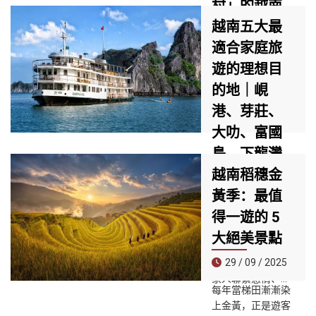
辦，共包含6個比
村」的越南
賽之夜（開幕式、
村落
越南五大最
4場預賽及總決
適合家庭旅
賽），匯聚10支煙
23 / 10 / 2025
火隊伍（包括越南
遊的理想目
及來自8個國家／
「世界最佳旅遊村
的地｜峴
地區，如義大利、
（Best Tourism
港、芽莊、
法國、日本等）。
Villages）」是 UN
Tourism（聯合國
大叻、富國
世界旅遊組織） 推
島、下龍灣
出的全球性倡議，
旨在表彰那些在保
親子行程推
越南稻穗金
護自然景觀、生物
薦
黃季：最值
多樣性、文化遺產
得一遊的 5
與在地價值方面表
08 / 10 / 2025
現卓越的鄉村。
大絕美景點
家庭假期不只是放
29 / 09 / 2025
鬆的時光，更是全
家人聯繫感情、探
每年當梯田漸漸染
索新地方、留下美
上金黃，正是遊客
好回憶的絕佳機