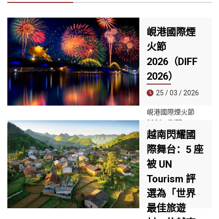
峴港國際煙
火節
2026（DIFF
2026）
25 / 03 / 2026
峴港國際煙火節
2026（DIFF
越南閃耀國
2026）預計於
2026年5月30日至
際舞台：5 座
7月11日舉行，主
被 UN
題為「峴港－連結
的地平線」
Tourism 評
（United
選為「世界
Horizons）。活動
最佳旅遊
將在韓江港口區舉