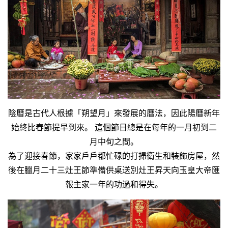
越
南
LOCAL
旅
行
社
陰曆是古代人根據「朔望月」來發展的曆法，因此陽曆新年
始終比春節提早到來。 這個節日總是在每年的一月初到二
月中旬之間。
為了迎接春節，家家戶戶都忙碌的打掃衛生和裝飾房屋，然
後在臘月二十三灶王節準備供桌送別灶王昇天向玉皇大帝匯
報主家一年的功過和得失。