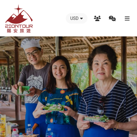
USD
越
南
錫
安
國
際
旅
行
社
-
越
南
地
接