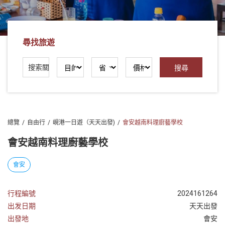
社
-
錫
尋找旅遊
安
旅
遊
-
您
在
總覽
自由行
峴港一日遊（天天出發)
會安越南料理廚藝學校
越
南
會安越南料理廚藝學校
最
好
會安
的
合
行程編號
2024161264
作
出发日期
天天出發
夥
出發地
會安
伴！