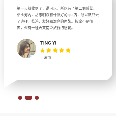
生，中文流
第一天就收到了，還可以，所以有了第二個感覺。
前一天晚上
風趣，行
相比河內，胡志明沒有什麼好的spa店，所以就只去
導遊英文
國，都很
了這裡。乾淨，友好和漂亮的內飾。按摩不是很
到湄公河
大力推薦
爽，但有一種去東南亞旅行的感覺。
以跑2個
吃完早餐
TING YI
上海市