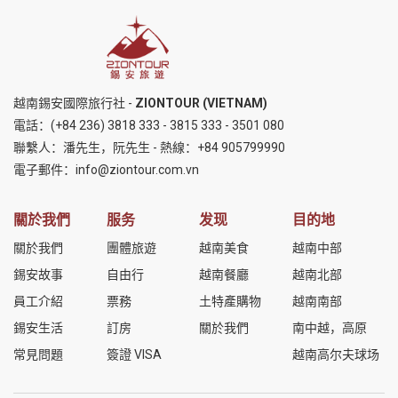
越南錫安國際旅行社 -
ZIONTOUR (VIETNAM)
電話：
(+84 236) 3818 333
-
3815 333
-
3501 080
聯繫人：潘先生，阮先生 - 熱線：
+84 905799990
電子郵件：
info@ziontour.com.vn
關於我們
服务
发现
目的地
關於我們
團體旅遊
越南美食
越南中部
錫安故事
自由行
越南餐廳
越南北部
員工介紹
票務
土特產購物
越南南部
錫安生活
訂房
關於我們
南中越，高原
常見問題
簽證 VISA
越南高尔夫球场