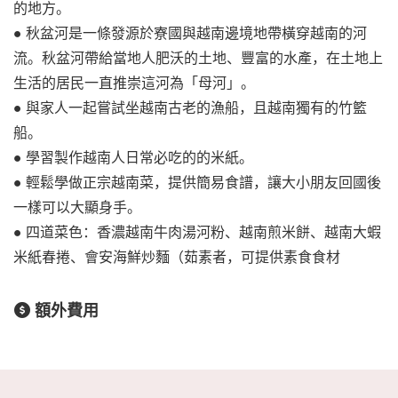
的地方。
● 秋盆河是一條發源於寮國與越南邊境地帶橫穿越南的河
流。秋盆河帶給當地人肥沃的土地、豐富的水產，在土地上
生活的居民一直推崇這河為「母河」。
● 與家人一起嘗試坐越南古老的漁船，且越南獨有的竹籃
船。
● 學習製作越南人日常必吃的的米紙。
● 輕鬆學做正宗越南菜，提供簡易食譜，讓大小朋友回國後
一樣可以大顯身手。
● 四道菜色：香濃越南牛肉湯河粉、越南煎米餅、越南大蝦
米紙春捲、會安海鮮炒麵（茹素者，可提供素食食材
額外費用