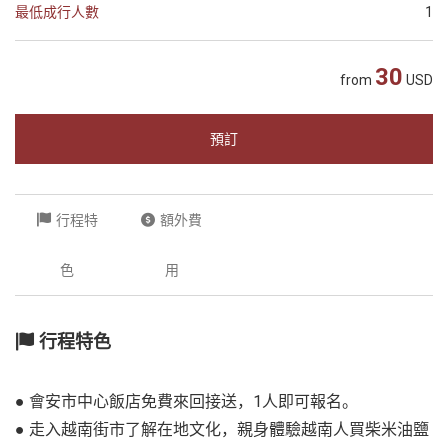
最低成行人數
1
越
南
30
LOCAL
from
USD
旅
行
預訂
社
行程特
額外費
色
用
行程特色
● 會安市中心飯店免費來回接送，1人即可報名。
● 走入越南街市了解在地文化，親身體驗越南人買柴米油鹽