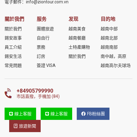
電子郵件：
info@ziontour.com.vn
關於我們
服务
发现
目的地
關於我們
團體旅遊
越南美食
越南中部
錫安故事
自由行
越南餐廳
越南北部
員工介紹
票務
土特產購物
越南南部
錫安生活
訂房
關於我們
南中越，高原
常見問題
簽證 VISA
越南高尔夫球场
+84905799990
市話直撥，手機加 (84)
線上客服
線上客服
FB粉絲團
旅遊新聞