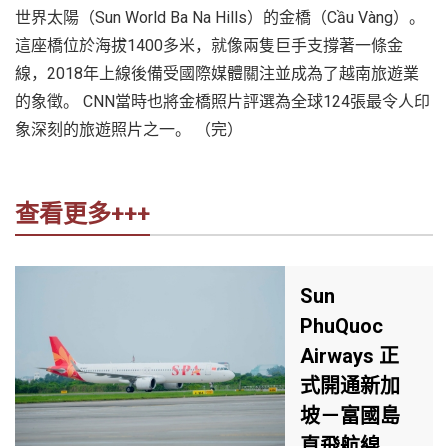
世界太陽（Sun World Ba Na Hills）的金橋（Cầu Vàng）。
這座橋位於海拔1400多米，就像兩隻巨手支撐著一條金
線，2018年上線後備受國際媒體關注並成為了越南旅遊業
的象徵。 CNN當時也將金橋照片評選為全球124張最令人印
象深刻的旅遊照片之一。 （完）
查看更多+++
Sun
PhuQuoc
Airways 正
式開通新加
坡－富國島
直飛航線