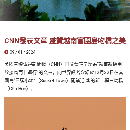
社
-
錫
安
旅
CNN發表文章 盛贊越南富國島吻橋之美
遊
-
09 / 01 / 2024
您
美國有線電視新聞網（CNN）日前發表了題為“越南新橋用
在
越
於接吻而非通行”的文章，向世界讀者介紹於12月22日在富
南
國島“日落小鎮”（Sunset Town）開業迎 客的新工程－吻橋
最
（Cầu Hôn）。
好
的
合
作
夥
伴！