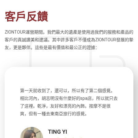
客戶反饋
ZIONTOUR運營期間。我們最大的遺產是使用過我們的服務和產品的
客戶的真誠讚美和建議。其中許多客戶不僅成為ZIONTOUR發展的摯
友，更是夥伴。這些是最有價值和最公正的證據：
生，中文流
第一天就收到了，還可以，所以有了第二個感覺。
前一天晚上
風趣，行
相比河內，胡志明沒有什麼好的spa店，所以就只去
導遊英文
國，都很
了這裡。乾淨，友好和漂亮的內飾。按摩不是很
到湄公河
大力推薦
爽，但有一種去東南亞旅行的感覺。
以跑2個
吃完早餐
TING YI