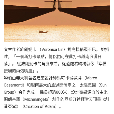
越
南
LOCAL
旅
行
社
文章作者維朗妮卡 （Veronica Lin）對吻橋稱讚不已。 她描
述，「一個新打卡景點，情侶們可在此打卡越南浪漫日
落」。 從維朗妮卡的角度來看，從遠處看吻橋就像「準備
接觸的兩張嘴唇」。
吻橋由義大利著名建築設計師馬可·卡薩蒙蒂（Marco
Casamonti）和越南最大的旅遊開發商之一太陽集團（Sun
Group）合作完成。 橋長超過800米，設計靈感源自於由米
開朗基羅（Michelangelo）創作的西斯汀禮拜堂天頂畫《創
造亞當》（Creation of Adam）。