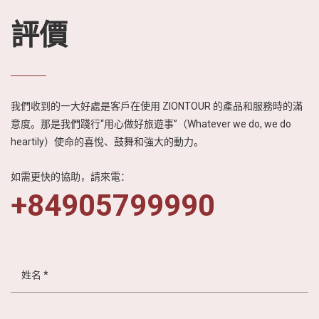
富的美食文化以及
熱情友善的人文特
評價
色，進一步激發日
本民眾對越南旅遊
的興趣與嚮往。
我們收到的一大好處是客戶在使用 ZIONTOUR 的產品和服務時的滿
意度。那是我們踐行“用心做好旅遊事”（Whatever we do, we do
heartily）使命的喜悅、鼓舞和強大的動力。
如需更快的協助，請來電：
+84905799990