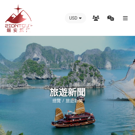
USD
越
南
錫
安
國
際
旅
行
旅遊新聞
社
總覽
旅遊新聞
-
越
南
地
接