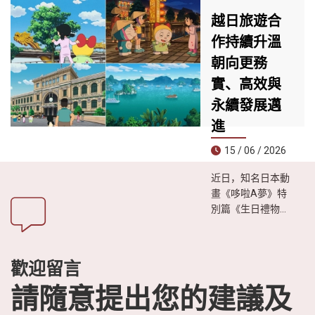
品牌，是目前峴港
23 / 06 / 2026
最具規模與現代感
越日旅遊合
崑崙島近日被知名
的購物中心之一。
作持續升溫
旅遊雜誌《Travel
朝向更務
& Leisure》評為**
全球30大最神秘海
實、高效與
島榜單第一名**，
永續發展邁
成為今夏尋求冒險
體驗、遠離喧囂生
進
活遊客的理想目的
15 / 06 / 2026
地。
近日，知名日本動
畫《哆啦A夢》特
別篇《生日禮物是
越南之旅》播出
後，引發日本觀眾
廣泛關注。影片透
歡迎留言
過生動有趣的故事
情節，展現越南迷
請隨意提出您的建議及
人的自然風光、豐