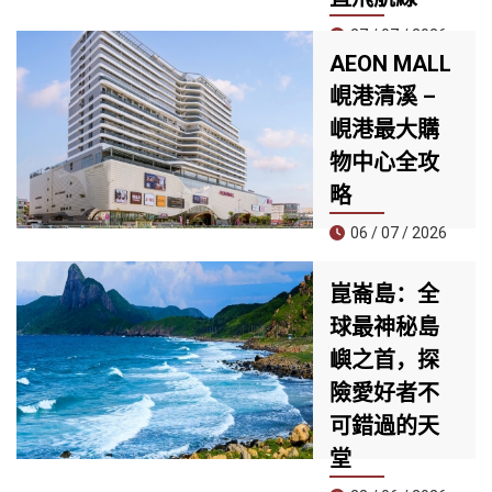
27 / 07 / 2026
AEON MALL
7 月 25 日，Sun
峴港清溪 –
PhuQuoc
峴港最大購
Airways（SPA）
正式開通新加坡－
物中心全攻
富國島直飛航線，
略
這是航空公司開航
以來的第四條國際
06 / 07 / 2026
航線，同時也是首
家提供全服務
位於清溪郡核心地
崑崙島：全
（Full-service）直
段的 AEON MALL
飛新加坡與富國島
球最神秘島
峴港清溪，正迅速
兩大亞洲熱門旅遊
成為當地居民與觀
嶼之首，探
目的地的航空公
光客必訪的新地
險愛好者不
司。
標。擁有近30,000
平方公尺的規模，
可錯過的天
匯集約60家品牌專
堂
櫃與多個國際知名