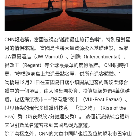
CNN報道稱，富國被視為“越南最佳旅行島嶼”，特別是對蜜
月的情侶來說。 富國島也將大量資源投入基礎建設，匯聚
JW萬豪酒店（JW Marriott）、洲際（Intercontinental）、
攝政王（Regent）等全球最豪華的度假品牌。 CNN同時推
薦，“吻橋躋身島上旅遊景點名單，供所有遊客體驗。”
吻橋是12月21日在富國島日落小鎮開業迎客的新娛樂綜合
體中的一個項目，由太陽集團投資，投資總額超過4萬億越
盾，包括海濱夜市——“好有趣”夜市 （VUI-Fest Bazaar）、
世界頂尖的現代多媒體科技秀－「海之吻」（Kiss of the
Sea）秀（每夜燃放7分鐘煙火秀）。 這個新遊樂綜合體每
天吸引數萬名遊客來到富國島觀光旅遊。
除了吻橋之外，CNN的文章中同時也提及位於峴港市巴拿山