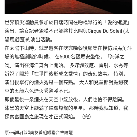
世界頂尖運動員參加於日落時間在吻橋舉行的「愛的螺旋」
演出，讓女記者驚嘆不已並將其比喻與Cirque Du Soleil (太
陽馬戲團)的演出活動。
在太陽下山時，就是遊客在吃完晚餐後聚集在模仿羅馬角斗
場的無極劇院的時候。 在5000名觀眾安坐後，「海洋之
吻」演出在海洋舞台上開始。 多媒體效應、雷射、水秀等
訴說了關於「在爭鬥後形成之愛情」的奇幻故事。 特別，
演出後舉行的煙火秀是一個亮點。 大人和兒童都對點綴夜
空的五顏六色煙火秀驚嘆不已。
即使最後一朵煙火在天空中綻放後，人們也捨不得離開。
漆黑的天空上綴滿了璀璨燦爛的星星。 那時我就知道，我
探索富國島之旅現在才正式開始。 （完）
原來@時代越南友善組織聯合會論壇