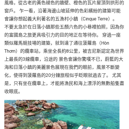
風格，從古老的黃色褪色的牆壁、橙色的瓦片屋頂到拱形的
窗戶。 乍一看，沿著海邊山坡延伸的色彩繽紛的建築可能
會讓你想起義大利著名的五漁村小鎮（Cinque Terre）。
不要太急於在日落小鎮那些五顏六色的小巷裡拍照，因為你
的富國島之旅更具吸引力的目的地正在等待你。 穿過一座
類似羅馬競技場的建築，就到達了通往菠蘿島（Hòn
Thơm）的纜車站，乘坐全長約8公里，被吉尼斯認定為世界
上最長的3線纜車，沿途的 景色會讓你驚嘆不已，蔚藍的大
海和日落小鎮的美麗景色展現在我們的眼前，風景不斷變
化，使得到菠蘿島的20分鐘旅程似乎眨眼就過去了。 尤其
是，只有坐在纜車上，才能將漁民和海上漂浮的無數船隻盡
收眼底。