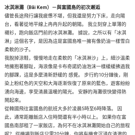
冰淇淋灘（Bãi Kem）－與富國島的初次邂逅
儘管長途飛行讓我疲憊不堪，但我還是努力下床，走向陽
台，看著從地平線上冉冉升起的朝陽。 我立刻穿上單薄的
襯衫，跑向飯店門前的冰淇淋灘。 據說，之所以有「冰淇
淋」這個名字，是因為這是富國島唯一擁有像奶油一樣雪白
柔軟的沙子。
我脫掉涼鞋，慢慢地走在柔軟的「冰淇淋沙」上，細沙溫柔
地擁抱著腳趾，海浪像是卡布奇諾奶油泡沫一樣緩緩拂過我
的腳踝，這是多麼清新舒緩的 感覺。 步行約10分鐘後，剛
染上粉紅色的天空和大海逐漸恢復了原來的藍色，遊客紛紛
湧向海邊，享受清晨溫暖的陽光。 安靜的海灘很快變得熱
鬧起來。
從韓國飛往富國島的航班大多於凌晨5時至6時降落。 因
此，通常距離飯店入住時間還有半小時以上。 如果你在富
國島南部租了一家飯店，為何不在冰淇淋灘開始自己的旅程
呢？ 從機場到飯店只需20分鐘，你將有機會沉浸在清澈的