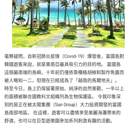
毫無疑問，自新冠肺炎疫情（Covid-19）爆發後，富國島對
韓國遊客來說，就是東南亞最具吸引力的目的地。 富國島
這個最南端的島嶼，十年前仍僅依靠種植胡椒和製作魚露而
被人略知一二，但現在已經成為了「越南的馬爾地夫」。
時至今日，島上仍保留著原始、純淨的自然景觀，一半以上
的面積被聯合國教科文組織列為生物保護區。 令我印象深
刻的是正在被太陽集團（Sun Group）大力投資開發的富國
島南部地區。 在這裡，遊客可以盡情享受美麗海灘帶來的
舒適，也可以在巨型遊樂園參加系列刺激有趣的活動。