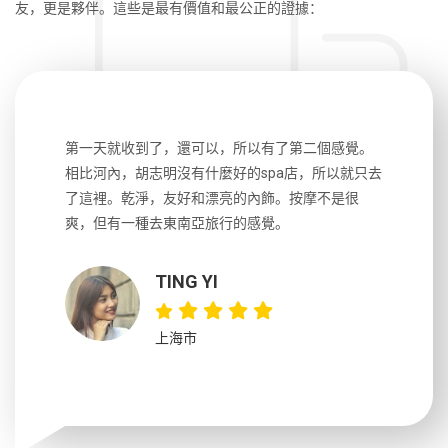
友，更是夥伴。這些是最有價值和最公正的證據：
生，中文流
第一天就收到了，還可以，所以有了第二個感覺。
前一天晚上
風趣，行
相比河內，胡志明沒有什麼好的spa店，所以就只去
導遊英文
國，都很
了這裡。乾淨，友好和漂亮的內飾。按摩不是很
到湄公河
大力推薦
爽，但有一種去東南亞旅行的感覺。
以跑2個
吃完早餐
TING YI
上海市