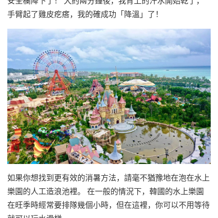
安全欄降下了！ 大約兩分鐘後，我背上的汗水開始乾了，
手臂起了雞皮疙瘩，我的確成功「降溫」了！
如果你想找到更有效的消暑方法，請毫不猶豫地在泡在水上
樂園的人工造浪池裡。 在一般的情況下，韓國的水上樂園
在旺季時經常要排隊幾個小時，但在這裡，你可以不用等待