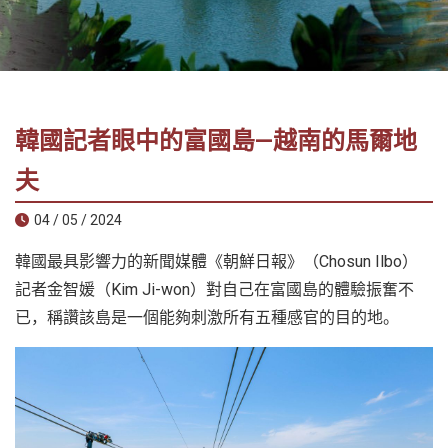
社
-
錫
安
旅
韓國記者眼中的富國島—越南的馬爾地
遊
-
夫
您
04 / 05 / 2024
在
越
韓國最具影響力的新聞媒體《朝鮮日報》（Chosun Ilbo）
南
記者金智媛（Kim Ji-won）對自己在富國島的體驗振奮不
最
已，稱讚該島是一個能夠刺激所有五種感官的目的地。
好
的
合
作
夥
伴！