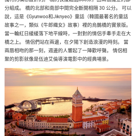
分組成。 橋的北部和南部中間完全斷開相隔 30 公分。 可以
說，這是《Gyunwoo和Jiknyeo》童話（韓國最著名的童話
故事之一，類似《牛郎織女》故事）裡的烏鵲橋的實景版。
當一輪紅日緩緩落下地平線時，一對對的情侶手牽手走在大
橋之上。 情侶們站在兩邊，在夕陽下創造浪漫的時刻。 當
兩唇相吻的那一刻，週邊的人響起了一陣歡呼聲。 情侶相
聚的剪影就像是伍迪艾倫導演電影中的經典場景。