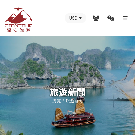
USD
越
南
錫
安
國
際
旅
行
旅遊新聞
社
總覽
旅遊新聞
-
越
南
地
接