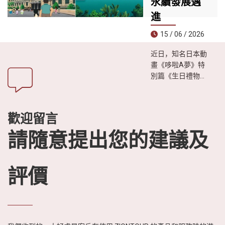
永續發展邁
成為今夏尋求冒險
體驗、遠離喧囂生
進
活遊客的理想目的
15 / 06 / 2026
地。
近日，知名日本動
畫《哆啦A夢》特
別篇《生日禮物是
越南之旅》播出
後，引發日本觀眾
廣泛關注。影片透
歡迎留言
過生動有趣的故事
情節，展現越南迷
請隨意提出您的建議及
人的自然風光、豐
富的美食文化以及
熱情友善的人文特
評價
色，進一步激發日
本民眾對越南旅遊
的興趣與嚮往。