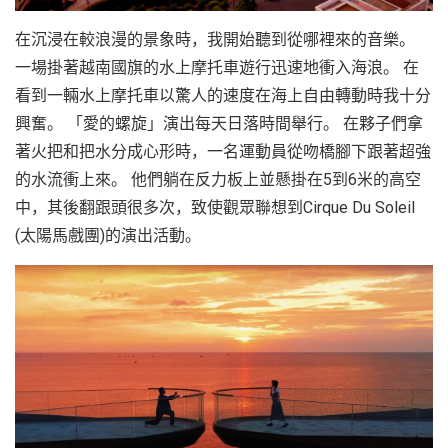
在沉浸在較浪漫的景象時，我開始聽到從哪裡來的音樂。
一場掛著越南國旗的水上摩托車遊行迅速地衝入海浪。 在
看到一輛水上摩托車以驚人的速度在海上自由轉動時我十分
興奮。 「愛的螺旋」演出每天日落時間舉行。 在夥子們拿
著火把和把水分成心形時，一名運動員從吻橋腳下跟著超強
的水流衝上來。 他們躺在反力板上並懸掛在5到6米的高空
中，其後翻跟頭很多次，致使觀眾聯想到Cirque Du Soleil
(太陽馬戲團)的演出活動。