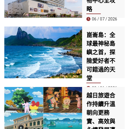
物中心全攻
富國島直飛航線，
略
這是航空公司開航
以來的第四條國際
06 / 07 / 2026
航線，同時也是首
家提供全服務
位於清溪郡核心地
崑崙島：全
（Full-service）直
段的 AEON MALL
飛新加坡與富國島
球最神秘島
峴港清溪，正迅速
兩大亞洲熱門旅遊
成為當地居民與觀
嶼之首，探
目的地的航空公
光客必訪的新地
險愛好者不
司。
標。擁有近30,000
平方公尺的規模，
可錯過的天
匯集約60家品牌專
堂
櫃與多個國際知名
品牌，是目前峴港
23 / 06 / 2026
最具規模與現代感
越日旅遊合
崑崙島近日被知名
的購物中心之一。
作持續升溫
旅遊雜誌《Travel
朝向更務
& Leisure》評為**
全球30大最神秘海
實、高效與
島榜單第一名**，