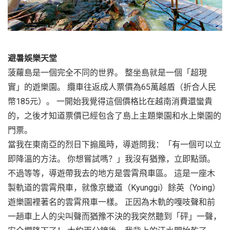
避暑娛樂天堂
菠蘿島是一個完全不同的世界。 整坐島就是一個「超現
實」的遊樂園。 纜車往返成人票價為65萬越盾（折合人民
幣185元）。 一開始我覺得這個價格比在越南消費還蠻貴
的，之後才知道票價已經包含了島上主題樂園和水上樂園的
門票。
當我在東南亞的烈日下搧風時，導遊問我：「有一個可以立
即降溫的方法。 你想嘗試嗎？」我沒有猶豫，立即點頭。
不過等等，導遊帶我去的地方是雲霄飛車區。 這是一座木
製軌道的雲霄飛車，就像京畿道（Kyunggi）餘英（Yoing）
遊樂園裡著名的雲霄飛車一樣。 正因為木軌的嘎吱聲和前
一趟車上人的尖叫聲而猶豫不決的我突然聽到「砰」一聲，