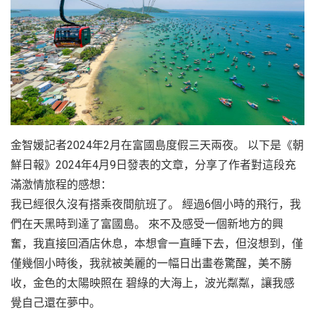
越
南
LOCAL
旅
行
社
金智媛記者2024年2月在富國島度假三天兩夜。 以下是《朝
鮮日報》2024年4月9日發表的文章，分享了作者對這段充
滿激情旅程的感想：
我已經很久沒有搭乘夜間航班了。 經過6個小時的飛行，我
們在天黑時到達了富國島。 來不及感受一個新地方的興
奮，我直接回酒店休息，本想會一直睡下去，但沒想到，僅
僅幾個小時後，我就被美麗的一幅日出畫卷驚醒，美不勝
收，金色的太陽映照在 碧綠的大海上，波光粼粼，讓我感
覺自己還在夢中。