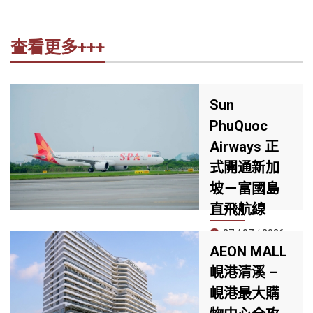
查看更多+++
Sun
PhuQuoc
Airways 正
式開通新加
坡－富國島
直飛航線
27 / 07 / 2026
AEON MALL
7 月 25 日，Sun
峴港清溪 –
PhuQuoc
峴港最大購
Airways（SPA）
正式開通新加坡－