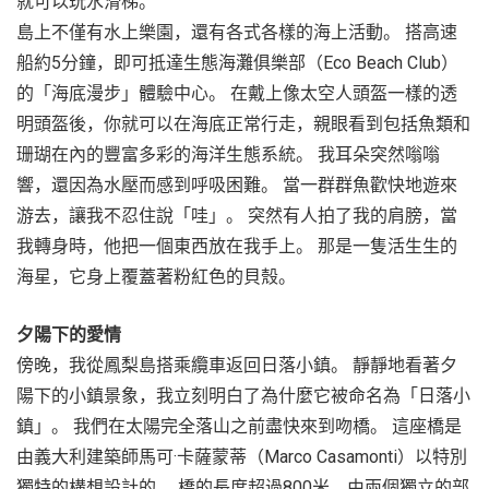
就可以玩水滑梯。
島上不僅有水上樂園，還有各式各樣的海上活動。 搭高速
船約5分鐘，即可抵達生態海灘俱樂部（Eco Beach Club）
的「海底漫步」體驗中心。 在戴上像太空人頭盔一樣的透
明頭盔後，你就可以在海底正常行走，親眼看到包括魚類和
珊瑚在內的豐富多彩的海洋生態系統。 我耳朵突然嗡嗡
響，還因為水壓而感到呼吸困難。 當一群群魚歡快地遊來
游去，讓我不忍住說「哇」。 突然有人拍了我的肩膀，當
我轉身時，他把一個東西放在我手上。 那是一隻活生生的
海星，它身上覆蓋著粉紅色的貝殼。
夕陽下的愛情
傍晚，我從鳳梨島搭乘纜車返回日落小鎮。 靜靜地看著夕
陽下的小鎮景象，我立刻明白了為什麼它被命名為「日落小
鎮」。 我們在太陽完全落山之前盡快來到吻橋。 這座橋是
由義大利建築師馬可·卡薩蒙蒂（Marco Casamonti）以特別
獨特的構想設計的。 橋的長度超過800米，由兩個獨立的部