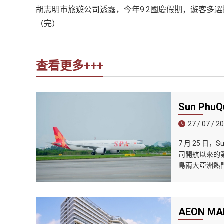
胡志明市旅遊公司透露，今年9·2國慶假期，遊客多
越
（完）
南
LOCAL
旅
行
查看更多+++
社
Sun Ph
27 / 07 / 2
7 月 25 日
司開航以來的第
島兩大亞洲熱
AEON 