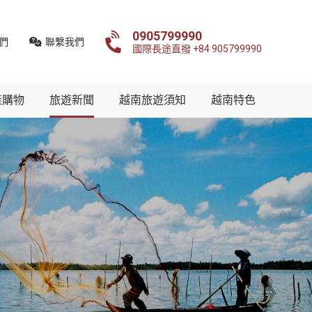
0905799990
們
聯繫我們
國際長途直撥 +84 905799990
產購物
旅遊新聞
越南旅遊須知
越南特色