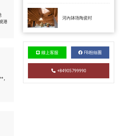
地
河內钵场陶瓷村
峴港
線上客服
FB粉絲團
+84905799990
**，