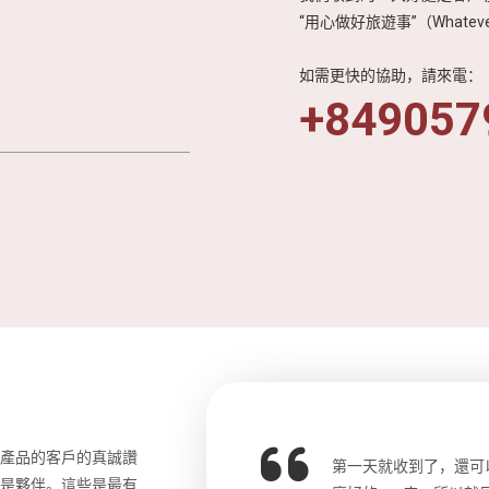
“用心做好旅遊事”（Whateve
如需更快的協助，請來電：
+849057
和產品的客戶的真誠讚
o先生，中文流利，詳細講解了許多歷
第一天就收到了，還可
更是夥伴。這些是最有