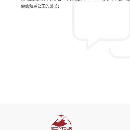
小時左右，不過同一天可
史知識，也很幽默風趣，行程時間也
價值和最公正的證據：
吃完早餐再出發，會到島
很好相處，也增加了不同文化交流的機
Tsung Hsi
北京首创