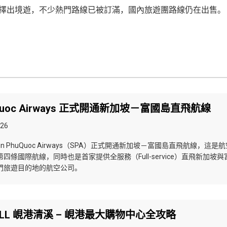
選擇出境遊，不少熱門路線已被訂滿，國內旅遊團路線仍在出售。
uQuoc Airways 正式開通新加坡－富國島直飛航線
026
，Sun PhuQuoc Airways（SPA）正式開通新加坡－富國島直飛航線，這是
四條國際航線，同時也是首家提供全服務（Full-service）直飛新加坡與
門旅遊目的地的航空公司。
MALL 峴港清溪 – 峴港最大購物中心全攻略