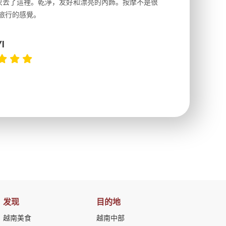
就只去了這裡。乾淨，友好和漂亮的內飾。按摩不是很
很詳細，
旅行的感覺。
以跑2個
上2點左
I
发现
目的地
越南美食
越南中部