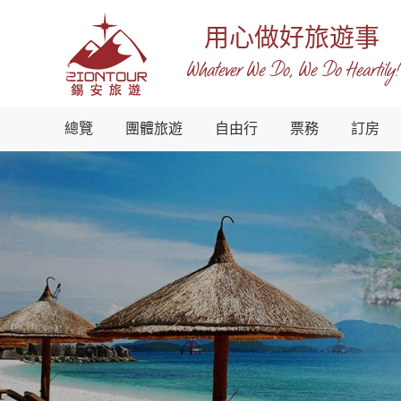
用心做好旅遊事
Whatever We Do, We Do Heartily!
越
總覽
團體旅遊
自由行
票務
訂房
南
錫
安
國
際
旅
行
社
-
越
南
地
接