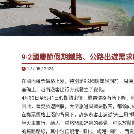
社
-
錫
安
旅
遊
-
9·2國慶節假期鐵路、公路出遊需
您
在
27 / 08 / 2024
越
在國內機票價格上漲，特別是9·2國慶節假期前一周
南
最
基礎上，越南遊客出行方式發生了變化。
好
4月30日至5月1日假期結束後，機票價格有所下降
的
因此，會獎旅遊團體，大型旅遊團還是散客，都傾向
合
在機票價格上漲的背景下，許多遊客出遊從“天上飛”轉
作
坐火車旅行，給人一種悠閒和舒適的感覺，可以放鬆
夥
的鐵路路線，其中包括峴港—順化、峴港—歸仁、西貢
伴！