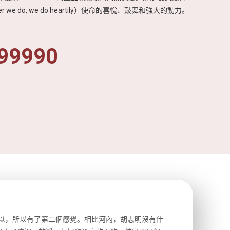
r we do, we do heartily）使命的喜悅、鼓舞和強大的動力。
99990
以，所以有了第二個感覺。相比河內，胡志明沒有什
前一天晚