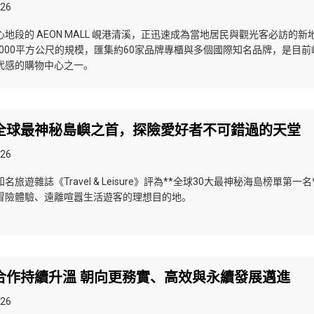
026
地段的 AEON MALL 峴港清溪，正迅速成為當地居民與觀光客必訪的新
,000平方公尺的規模，匯集約60家品牌專櫃與多個國際知名品牌，是目前
代感的購物中心之一。
全球最神秘島嶼之首，探險愛好者不可錯過的天堂
026
旅遊雜誌《Travel & Leisure》評為**全球30大最神秘海島榜單第一名
冒險體驗、遠離喧囂生活遊客的理想目的地。
合作持續升溫 朝向更務實、高效與永續發展邁進
026