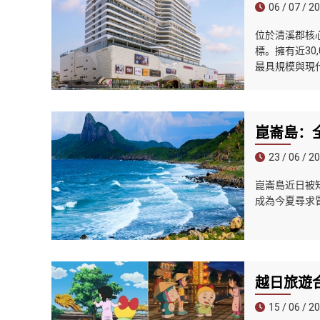
06 / 07 / 2
位於清溪郡核心
標。擁有近30
最具規模與現
崑崙島：
23 / 06 / 2
崑崙島近日被知名
成為今夏尋求
越日旅遊
15 / 06 / 2