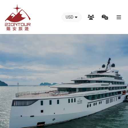
USD
越
南
錫
安
國
際
旅
行
社
-
越
南
地
接