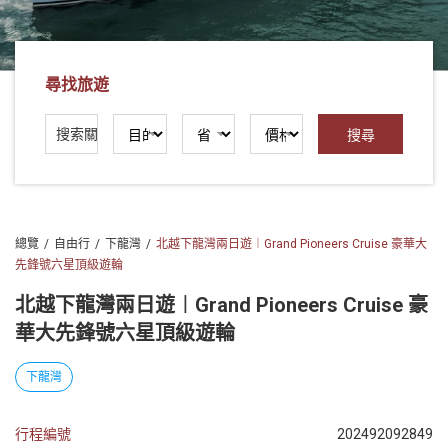
社
-
錫
尋找旅遊
安
旅
遊
-
您
在
總覽
自由行
下龍灣
北越下龍灣兩日遊︱Grand Pioneers Cruise 豪華大
越
先鋒號六星頂級遊輪
南
最
北越下龍灣兩日遊︱Grand Pioneers Cruise 豪
好
華大先鋒號六星頂級遊輪
的
合
下龍灣
作
夥
行程編號
202492092849
伴！