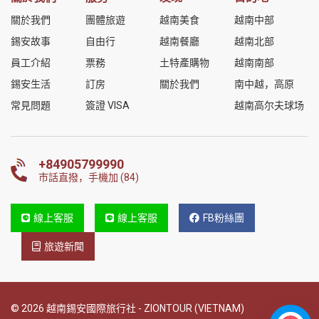
關於我們
團體旅遊
越南美食
越南中部
錫安故事
自由行
越南餐廳
越南北部
員工介紹
票務
土特產購物
越南南部
錫安生活
訂房
關於我們
南中越，高原
常見問題
簽證 VISA
越南高尔夫球场
+84905799990
市話直撥，手機加 (84)
線上客服
線上客服
FB粉絲團
旅遊新聞
© 2026 越南錫安國際旅行社 - ZIONTOUR (VIETNAM)