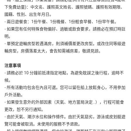
下免費幼童)：中文名、護照英文姓名、護照號碼、護照有效期限、
國藉、性別、出生年月日。
- 兩日遊餐食：1份午餐、1份晚餐、1份輕食早餐、1份早午餐。
- 如果您有任何特殊食物偏好、過敏或飲食要求，請務必在預訂時註
明。
- 單預定遊輪房型若遇滿房，則須補價差更改房型。或改住同等級遊
輪房型，房價落差太大，會告知需補房差，敬請見諒。
注意事項
- 請務必於 10 分鐘前抵達指定地點，為避免耽誤之後行程，逾時不
候。
- 所有活動均包含在內且可選。您可以留在船上放鬆身心，不用參加
戶外活動。
- 如果發生意外的外部因素（天氣、地方當局決定...），行程可能會
更改，恕不另行通知。
- 由於天氣、潮汐水位和操作條件。由於天氣惡劣，游泳或皮划艇遊
覽可能會被取消。未使用的服務不予退款。