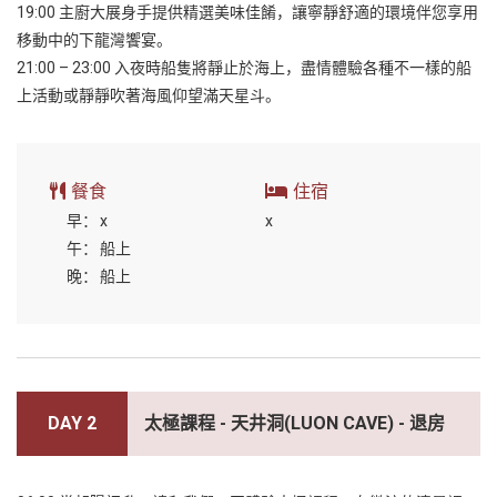
19:00 主廚大展身手提供精選美味佳餚，讓寧靜舒適的環境伴您享用
移動中的下龍灣饗宴。
21:00 – 23:00 入夜時船隻將靜止於海上，盡情體驗各種不一樣的船
上活動或靜靜吹著海風仰望滿天星斗。
餐食
住宿
早：
x
x
午：
船上
晚：
船上
DAY 2
太極課程 - 天井洞(LUON CAVE) - 退房