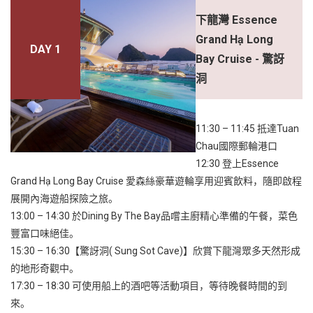
下龍灣 Essence
Grand Hạ Long
DAY 1
Bay Cruise - 驚訝
洞
11:30 – 11:45 抵達Tuan
Chau國際郵輪港口
12:30 登上Essence
Grand Hạ Long Bay Cruise 愛森絲豪華遊輪享用迎賓飲料，隨即啟程
展開內海遊船探險之旅。
13:00 – 14:30 於Dining By The Bay品嚐主廚精心準備的午餐，菜色
豐富口味絕佳。
15:30 – 16:30【驚訝洞( Sung Sot Cave)】欣賞下龍灣眾多天然形成
的地形奇觀中。
17:30 – 18:30 可使用船上的酒吧等活動項目，等待晚餐時間的到
來。