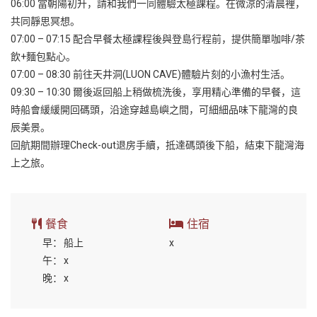
06:00 當朝陽初升，請和我們一同體驗太極課程。在微涼的清晨裡，
共同靜思冥想。
07:00 – 07:15 配合早餐太極課程後與登島行程前，提供簡單咖啡/茶
飲+麵包點心。
07:00 – 08:30 前往天井洞(LUON CAVE)體驗片刻的小漁村生活。
09:30 – 10:30 爾後返回船上稍做梳洗後，享用精心準備的早餐，這
時船會緩緩開回碼頭，沿途穿越島嶼之間，可細細品味下龍灣的良
辰美景。
回航期間辦理Check-out退房手續，抵達碼頭後下船，結束下龍灣海
上之旅。
餐食
住宿
早：
船上
x
午：
x
晚：
x