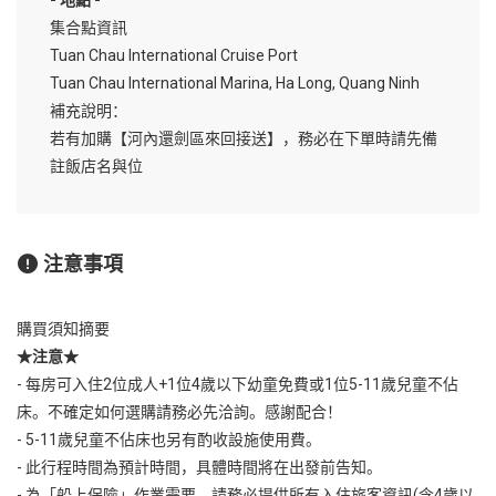
- 地點 -
集合點資訊
Tuan Chau International Cruise Port
Tuan Chau International Marina, Ha Long, Quang Ninh
補充說明：
若有加購【河內還劍區來回接送】，務必在下單時請先備
註飯店名與位
注意事項
購買須知摘要
★注意★
- 每房可入住2位成人+1位4歲以下幼童免費或1位5-11歲兒童不佔
床。不確定如何選購請務必先洽詢。感謝配合！
- 5-11歲兒童不佔床也另有酌收設施使用費。
- 此行程時間為預計時間，具體時間將在出發前告知。
- 為「船上保險」作業需要，請務必提供所有入住旅客資訊(含4歲以