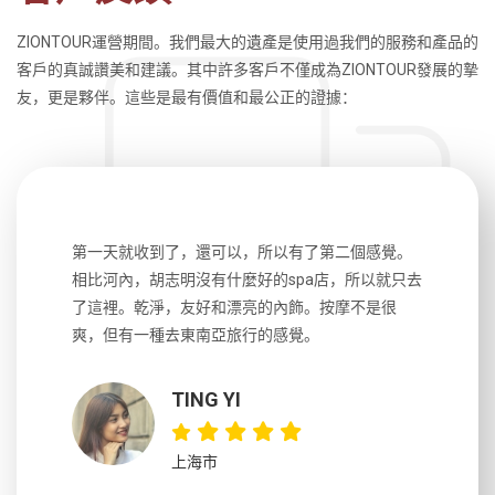
ZIONTOUR運營期間。我們最大的遺產是使用過我們的服務和產品的
客戶的真誠讚美和建議。其中許多客戶不僅成為ZIONTOUR發展的摯
友，更是夥伴。這些是最有價值和最公正的證據：
生，中文流
第一天就收到了，還可以，所以有了第二個感覺。
前一天晚上
風趣，行
相比河內，胡志明沒有什麼好的spa店，所以就只去
導遊英文
國，都很
了這裡。乾淨，友好和漂亮的內飾。按摩不是很
到湄公河
大力推薦
爽，但有一種去東南亞旅行的感覺。
以跑2個
吃完早餐
TING YI
上海市