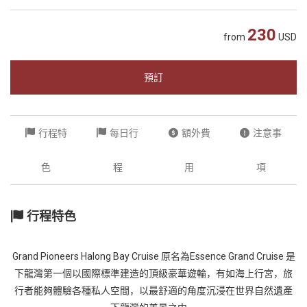
越
230
南
from
USD
LOCAL
旅
預訂
行
社
行程特
每日行
額外費
注意事
色
程
用
項
行程特色
Grand Pioneers Halong Bay Cruise 原名為Essence Grand Cruise 是
下龍灣第一個以國際標準建造的頂級豪華遊輪，有如海上行宮，旅
行者能夠體驗各種私人空間，以最舒適的角度沉浸在世界自然遺產