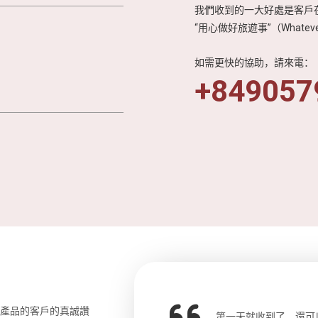
我們收到的一大好處是客戶在
“用心做好旅遊事”（Whateve
如需更快的協助，請來電：
+849057
和產品的客戶的真誠讚
o先生，中文流利，詳細講解了許多歷
第一天就收到了，還可