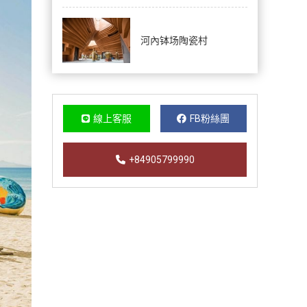
河內钵场陶瓷村
線上客服
FB粉絲團
+84905799990