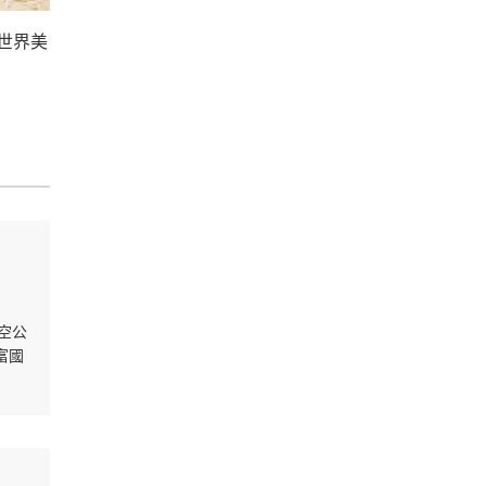
世界美
航空公
富國