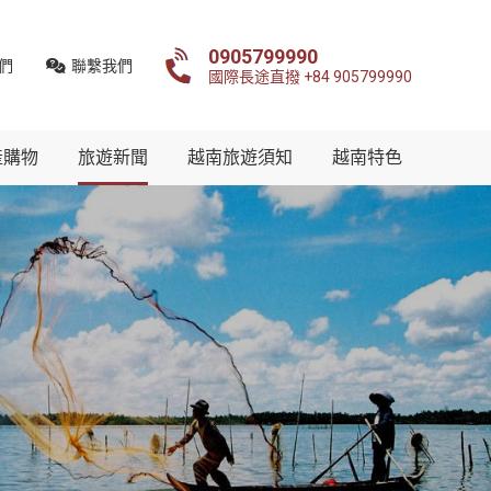
0905799990
們
聯繫我們
國際長途直撥 +84 905799990
產購物
旅遊新聞
越南旅遊須知
越南特色