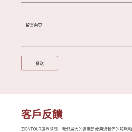
客戶反饋
ZIONTOUR運營期間。我們最大的遺產是使用過我們的服務
導遊英文流利、講解的也
這次的旅行十分滿意，我們的導遊Fo