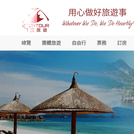
用心做好旅遊事
Whatever We Do, We Do Heartily!
越
總覽
團體旅遊
自由行
票務
訂房
南
錫
安
國
際
旅
行
社
-
越
南
地
接