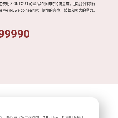
使用 ZIONTOUR 的產品和服務時的滿意度。那是我們踐行
r we do, we do heartily）使命的喜悅、鼓舞和強大的動力。
99990
以，所以有了第二個感覺。相比河內，胡志明沒有什
前一天晚