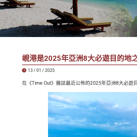
社
-
錫
安
旅
遊
-
峴港是2025年亞洲8大必遊目的地
您
在
13 / 01 / 2025
越
在《Time Out》雜誌最近公佈的2025年亞洲8
南
最
好
的
合
作
夥
伴！