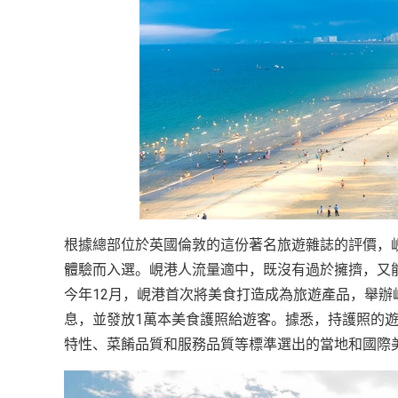
越
南
LOCAL
旅
行
社
根據總部位於英國倫敦的這份著名旅遊雜誌的評價，
體驗而入選。峴港人流量適中，既沒有過於擁擠，又
今年12月，峴港首次將美食打造成為旅遊產品，舉
息，並發放1萬本美食護照給遊客。據悉，持護照的遊
特性、菜餚品質和服務品質等標準選出的當地和國際