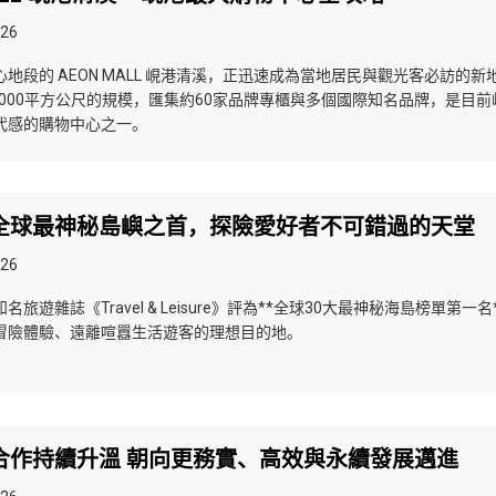
026
地段的 AEON MALL 峴港清溪，正迅速成為當地居民與觀光客必訪的新
,000平方公尺的規模，匯集約60家品牌專櫃與多個國際知名品牌，是目前
代感的購物中心之一。
全球最神秘島嶼之首，探險愛好者不可錯過的天堂
026
旅遊雜誌《Travel & Leisure》評為**全球30大最神秘海島榜單第一名
冒險體驗、遠離喧囂生活遊客的理想目的地。
合作持續升溫 朝向更務實、高效與永續發展邁進