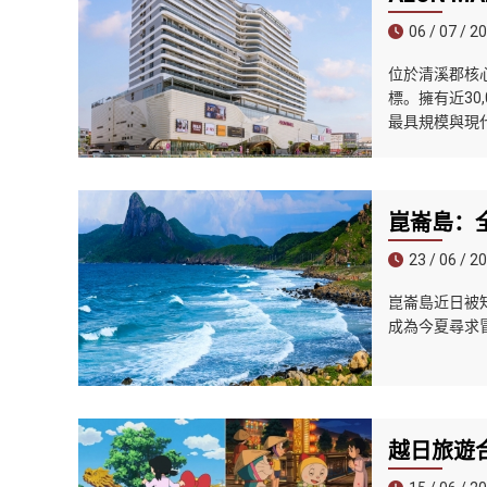
06 / 07 / 2
位於清溪郡核心
標。擁有近30
最具規模與現
崑崙島：
23 / 06 / 2
崑崙島近日被知名
成為今夏尋求
越日旅遊