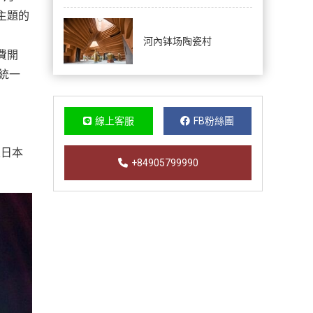
主題的
河內钵场陶瓷村
費開
統一
線上客服
FB粉絲團
及日本
+84905799990