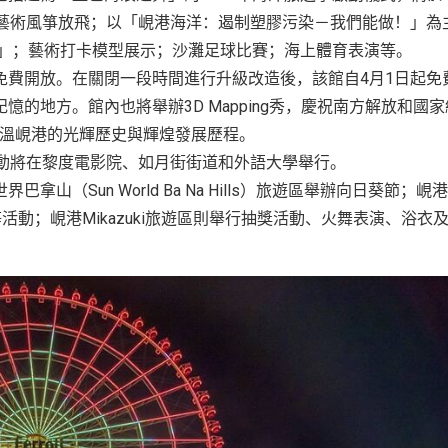
；藝術風箏放飛；以「峴港海洋：遏制塑膠污染－我們能做！」為
賽」；藝術打卡模型展示；沙灘足球比賽；海上體育表演等。
免費開放。在關閉一段時間進行升級改造後，該館自4月1日起免
的地方。館內也將舉辦3D Mapping秀，慶祝南方解放和國家
遊客重溫峴港的光輝歷史與輝煌發展歷程。
活動將在黎度電影院、如月街街道和外語大學舉行。
（Sun World Ba Na Hills）旅遊區舉辦向日葵節；峴港
等活動；峴港Mikazuki旅遊區則舉行抽獎活動、火舞表演、浴衣