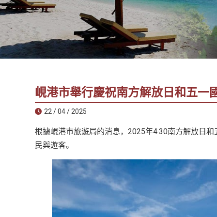
社
-
錫
安
旅
遊
-
峴港市舉行慶祝南方解放日和五一
您
在
22 / 04 / 2025
越
根據峴港市旅遊局的消息，2025年4·30南方解放
南
最
民與遊客。
好
的
合
作
夥
伴！