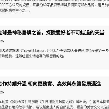
,000平方公尺的規模，匯集約60家品牌專櫃與多個國際知名品牌，是目前
代感的購物中心之一。
全球最神秘島嶼之首，探險愛好者不可錯過的天堂
026
旅遊雜誌《Travel & Leisure》評為**全球30大最神秘海島榜單第一名
冒險體驗、遠離喧囂生活遊客的理想目的地。
合作持續升溫 朝向更務實、高效與永續發展邁進
026
本動畫《哆啦A夢》特別篇《生日禮物是越南之旅》播出後，引發日本觀
過生動有趣的故事情節，展現越南迷人的自然風光、豐富的美食文化以及