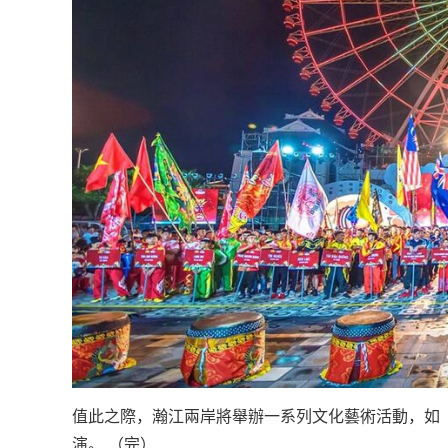
值此之際，瀚江兩岸將舉辦一系列文化藝術活動，如
演。 （完）