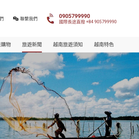
0905799990
們
聯繫我們
國際長途直撥 +84 905799990
產購物
旅遊新聞
越南旅遊須知
越南特色