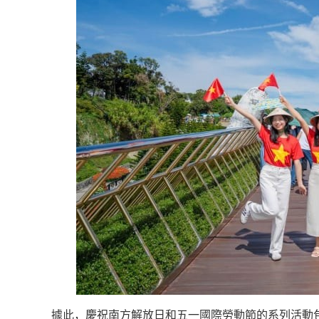
越
南
LOCAL
旅
行
社
據此，慶祝南方解放日和五一國際勞動節的系列活動包