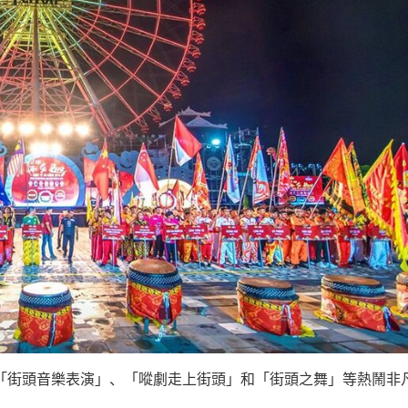
「街頭音樂表演」、「㗰劇走上街頭」和「街頭之舞」等熱鬧非