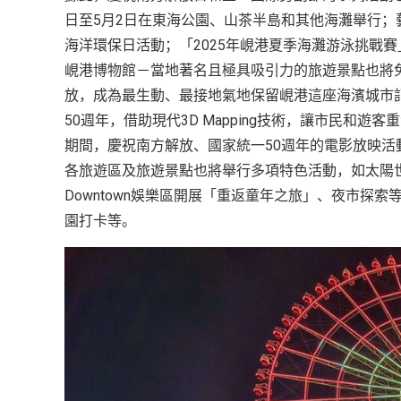
日至5月2日在東海公園、山茶半島和其他海灘舉行
海洋環保日活動；「2025年峴港夏季海灘游泳挑戰
峴港博物館－當地著名且極具吸引力的旅遊景點也將
放，成為最生動、最接地氣地保留峴港這座海濱城市記憶
50週年，借助現代3D Mapping技術，讓市民和
期間，慶祝南方解放、國家統一50週年的電影放映
各旅遊區及旅遊景點也將舉行多項特色活動，如太陽世界巴拿山
Downtown娛樂區開展「重返童年之旅」、夜市探索
園打卡等。