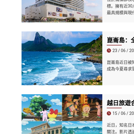
標。擁有近30
最具規模與現
崑崙島：
23 / 06 / 2
崑崙島近日被知名
成為今夏尋求
越日旅遊
15 / 06 / 2
近日，知名日
關注。影片透