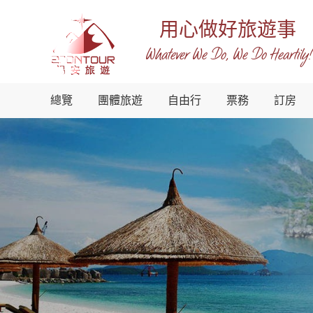
用心做好旅遊事
Whatever We Do, We Do Heartily!
越
總覽
團體旅遊
自由行
票務
訂房
南
錫
安
國
際
旅
行
社
-
越
南
地
接