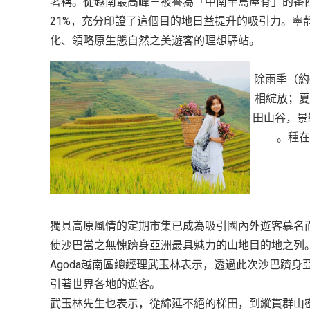
著稱。從越南最高峰－被譽為「中南半島屋脊」的番西
21%，充分印證了這個目的地日益提升的吸引力。寧
化、領略原生態自然之美遊客的理想驛站。
除雨季（約
相綻放；夏
田山谷，景
種在
獨具高原風情的定期市集已成為吸引國內外遊客慕名
使沙巴當之無愧躋身亞洲最具魅力的山地目的地之列
Agoda越南區總經理武玉林表示，透過此次沙巴躋
引著世界各地的遊客。
武玉林先生也表示，從綿延不絕的梯田，到縱貫群山