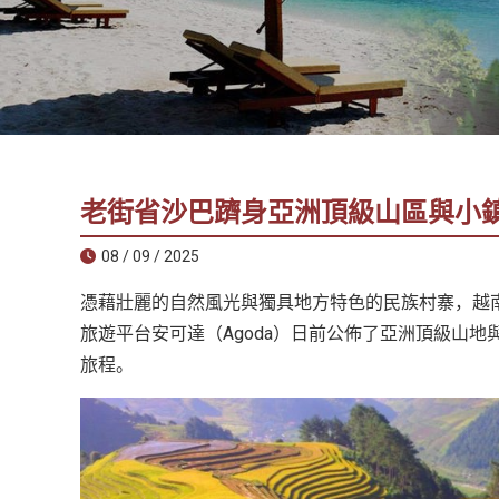
社
-
錫
安
旅
遊
-
老街省沙巴躋身亞洲頂級山區與小
您
在
08 / 09 / 2025
越
憑藉壯麗的自然風光與獨具地方特色的民族村寨，越
南
最
旅遊平台安可達（Agoda）日前公佈了亞洲頂級山
好
旅程。
的
合
作
夥
伴！