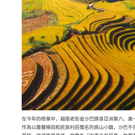
越
南
LOCAL
旅
行
社
在今年的榜單中，越南老街省沙巴躋身亞洲第六，進
作為以層層梯田和民族村莊聞名的高山小鎮，沙巴不