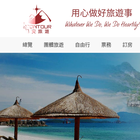
用心做好旅遊事
Whatever We Do, We Do Heartily!
越
總覽
團體旅遊
自由行
票務
訂房
南
錫
安
國
際
旅
行
社
-
越
南
地
接