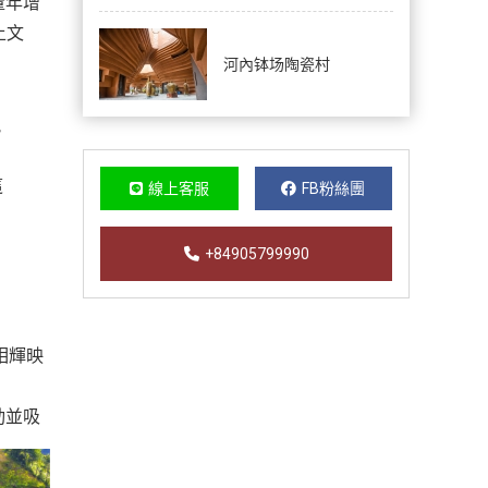
量年增
土文
河內钵场陶瓷村
競
這
線上客服
FB粉絲團
+84905799990
相輝映
動並吸