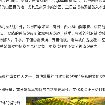
邦峰遠眺，景緻更是嘆為觀止。Agoda數據顯示，沙巴的搜尋
靜的山區目的地，尤其是高原小鎮沙巴，正日益成為渴望融入本
6月至8月）外，沙巴四季如畫：春日，西北群山間李花、桃花
日，翠綠的秧苗與晨間銀霧相映成趣；秋季，金黃的稻浪鋪滿梯
緻醉人。冬季，不僅雲霧繚繞、宛若仙境，還常被白雪披覆──
熱帶氣候中極為罕見的景象，更為這裡平添幾分神奇與魅力。
而來的重要原因之一。雄偉壯麗的自然景觀與獨特多彩的文化交
。
身亞洲榜單，充分彰顯其獨特的自然風光與多元文化遺產正日益打
密林的健行線