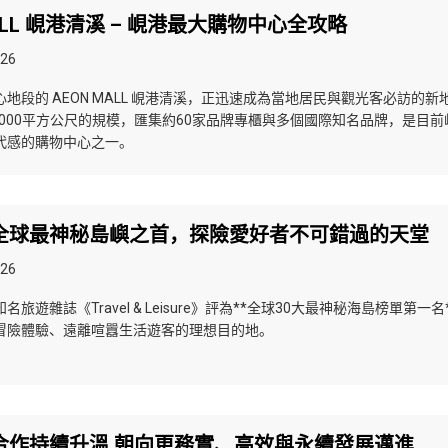
MALL 峴港清溪 – 峴港最大購物中心全攻略
026
地段的 AEON MALL 峴港清溪，正迅速成為當地居民與觀光客必訪的新
,000平方公尺的規模，匯集約60家品牌專櫃與多個國際知名品牌，是目前
代感的購物中心之一。
全球最神秘島嶼之首，探險愛好者不可錯過的天堂
026
旅遊雜誌《Travel & Leisure》評為**全球30大最神秘海島榜單第一名
冒險體驗、遠離喧囂生活遊客的理想目的地。
合作持續升溫 朝向更務實、高效與永續發展邁進