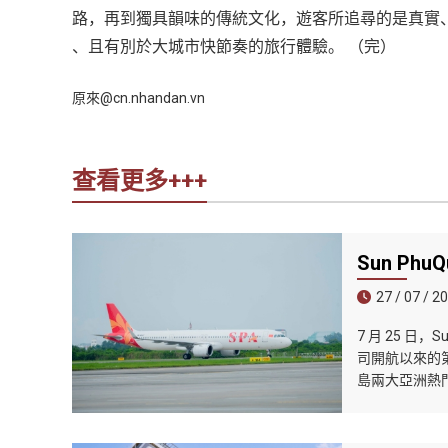
路，再到獨具韻味的傳統文化，遊客所追尋的是真實、充
、且有別於大城市快節奏的旅行體驗。 （完）
原來@cn.nhandan.vn
查看更多+++
Sun Ph
27 / 07 / 2
7 月 25 日
司開航以來的第
島兩大亞洲熱