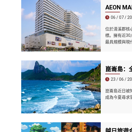
AEON 
06 / 07 / 2
位於清溪郡核心
標。擁有近30
最具規模與現
崑崙島：
23 / 06 / 2
崑崙島近日被知名
成為今夏尋求
越日旅遊