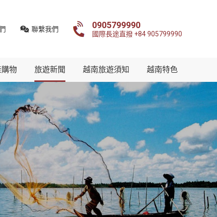
0905799990
們
聯繫我們
國際長途直撥 +84 905799990
產購物
旅遊新聞
越南旅遊須知
越南特色