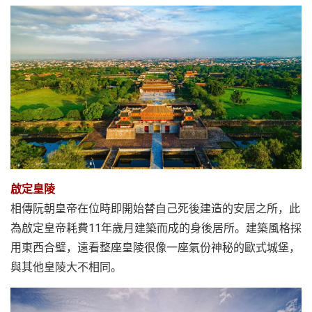
啟定皇陵
相傳阮朝皇帝在位時即開始替自己死後建造的安居之所，此
為啟定皇帝耗費11年歲月建築而成的身後居所。建築風格採
用東西合璧，遠看整座皇陵很像一座氣份神秘的歐式城堡，
與其他皇陵大不相同。