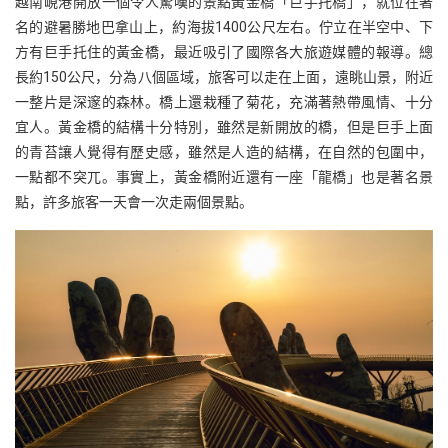
越南峴港開放一個令人驚嘆的景點黃金橋「巨手托橋」，就位在著
名的避暑勝地巴拿山上，約海拔1400公尺左右。佇立在半空中、下
方有巨手托住的黃金橋，最近吸引了國際各大旅遊媒體的報導。總
長約150公尺，分為八個區域，旅客可以走在上面，遠眺山景，附近
一整片是深邃的森林。橋上還栽種了菊花，充滿著熱帶風情、十分
宜人。黃金橋的結構十分特別，雖然是新開放的橋，但是巨手上面
的青苔讓人覺得有歷史感，雖然是人造的結構，在自然的包圍中，
一點都不突兀。事實上，黃金橋附近還有一座「龍橋」也是著名景
點，許多旅客一天會一次走兩個景點。