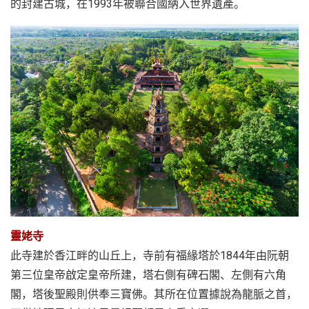
的封建古城，在1993年被聯合國納入世界遺產。
靈姥寺
此寺建於香江畔的山丘上，寺前有福緣塔於1844年由阮朝
第三位皇帝啟定皇帝所建，塔右側有碑石閣、左側有六角
閣，塔後聖殿則供奉三寶佛。其所在位置據說為龍脈之首，