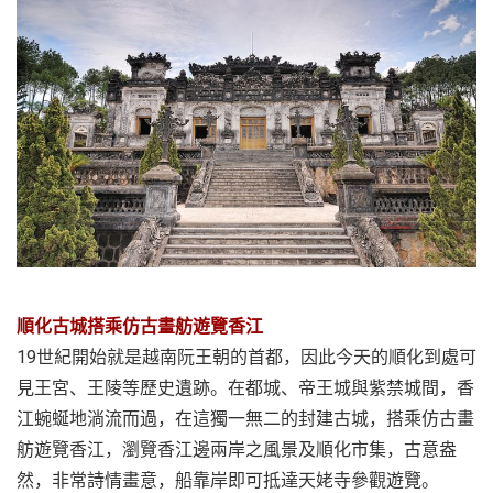
順化古城搭乘仿古畫舫遊覽香江
19世紀開始就是越南阮王朝的首都，因此今天的順化到處可
見王宮、王陵等歷史遺跡。在都城、帝王城與紫禁城間，香
江蜿蜒地淌流而過，在這獨一無二的封建古城，搭乘仿古畫
舫遊覽香江，瀏覽香江邊兩岸之風景及順化市集，古意盎
然，非常詩情畫意，船靠岸即可抵達天姥寺參觀遊覽。