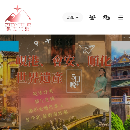
USD
越
南
錫
安
國
際
旅
行
社
-
越
南
地
接