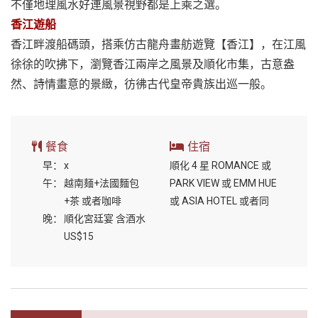
不僅地理風水好連風景視野都是上乘之選。
香江遊船
香江畔渡船碼頭，搭乘仿古龍舟畫舫遊覽【香江】，在江風
徐徐的吹拂下，瀏覽香江兩岸之風景及順化市集，古意盎
然、詩情畫意的景緻，彷彿古代皇帝貴族出巡一般。
餐食
住宿
早：
x
順化 4 星 ROMANCE 或
午：
越南麺+法國麵包
PARK VIEW 或 EMM HUE
+茶 或者咖啡
或 ASIA HOTEL 或者同
晚：
順化宮廷宴 含酒水
US$15