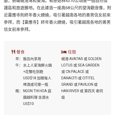
脈，俯瞰峴港灣和東海。有原始林4370公頃是一個自然保
護區和旅遊勝地。在此建造一座高68公尺的望海觀音像，附
近靈應寺則終年香火繚繞，吸引著越南各地的善男信女前來
參拜，而【靈應寺】終年香火繚繞，吸引著越南各地的善男
信女前來參拜。
餐食
住宿
早：
飯店內享用
峴港 AVATAR 或 GOLDEN
午：
水上人家海鮮火鍋
LOTUS 或 SEA GARDEN
+花蟹吃到飽
或 CN PALACE 或
USD$18 加贈每人
DANACITI 或 CITITEL
啤酒或可樂一瓶
GRAND 或 PAVILION 或
晚：
NGON THI HOA 庭
HAN RIVER 或 第四天 者同
園越料理 含酒水
级
US$10