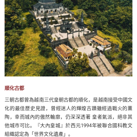
順化古都
三朝古都曾為越南三代皇朝古都的順化，是越南接受中國文
化的最佳歷史見證，曾經迷人的輝煌古蹟雖經過戰火的薰
陶，幸而城內的傲然輪廓，仍深深透著 皇者氣派，絕非其
他城市可比。『大內皇城』於西元1994年被聯合國科教文
組織認定為「世界文化遺產」。