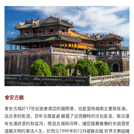
會安古鎮
會安古城於17世紀是東南亞的國際港，也是當地越南主要貿易港。
這古老的街道，百年古厝處處 顯露了這而獨特的文化氣息，鄰近還
有充滿詩意的秋盆河，閒逛古城與河畔，讓您踏著慵懶的步調感受
遠離文明的樂活人生，於西元1999年的12月被聯合國 世界文教組織