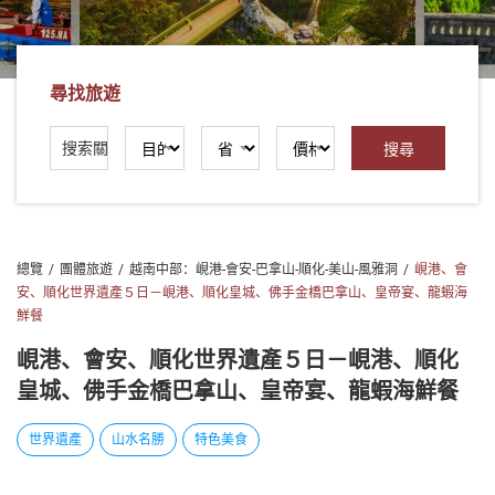
社
-
錫
尋找旅遊
安
旅
遊
-
您
在
總覽
團體旅遊
越南中部：峴港-會安-巴拿山-順化-美山-風雅洞
峴港、會
越
安、順化世界遺產５日－峴港、順化皇城、佛手金橋巴拿山、皇帝宴、龍蝦海
南
鮮餐
最
好
峴港、會安、順化世界遺產５日－峴港、順化
的
皇城、佛手金橋巴拿山、皇帝宴、龍蝦海鮮餐
合
作
世界遺產
山水名勝
特色美食
夥
伴！