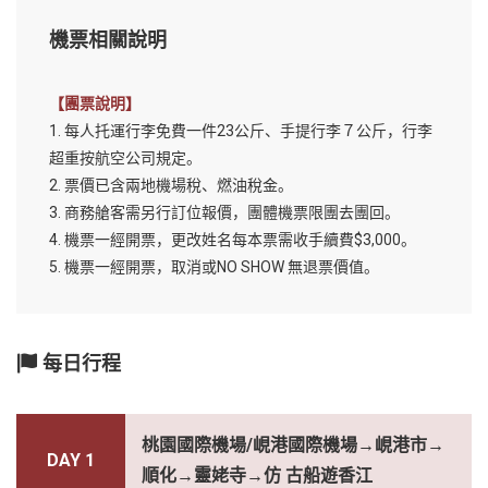
機票相關說明
【團票說明】
1. 每人托運行李免費一件23公斤、手提行李７公斤，行李
超重按航空公司規定。
2. 票價已含兩地機場稅、燃油稅金。
3. 商務艙客需另行訂位報價，團體機票限團去團回。
4. 機票一經開票，更改姓名每本票需收手續費$3,000。
5. 機票一經開票，取消或NO SHOW 無退票價值。
每日行程
桃園國際機場/峴港國際機場→峴港市→
DAY 1
順化→靈姥寺→仿 古船遊香江