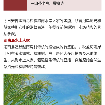
－山茶半島、靈應寺
今日安排迦南島體驗越南水岸人家竹籃船，欣賞河岸風光和
船家特別安排的歌舞表演，午餐後前往峴港，走訪精彩的景
點參觀。
迦南島水上人家
迦南島體驗越南漁村傳統竹編做成的竹籃船，，秋盆河兩岸
上密布著水椰林、檳榔樹，島上居民大多以捕魚及木雕維
生，來到水上人家，體驗搭乘傳統竹藍船，穿越原始自然生
態風光並體驗樂釣螃蟹趣。