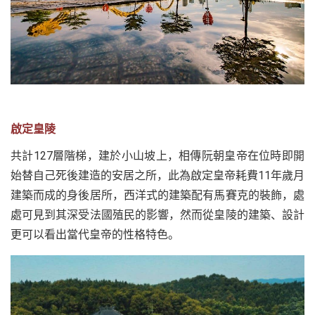
啟定皇陵
共計127層階梯，建於小山坡上，相傳阮朝皇帝在位時即開
始替自己死後建造的安居之所，此為啟定皇帝耗費11年歲月
建築而成的身後居所，西洋式的建築配有馬賽克的裝飾，處
處可見到其深受法國殖民的影響，然而從皇陵的建築、設計
更可以看出當代皇帝的性格特色。