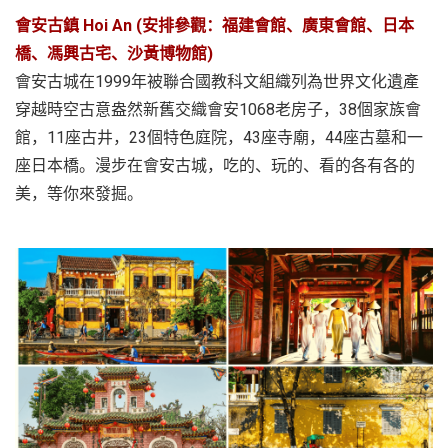
會安古鎮 Hoi An (安排參觀：福建會館、廣東會館、日本
橋、馮興古宅、沙黃博物館)
會安古城在1999年被聯合國教科文組織列為世界文化遺產
穿越時空古意盎然新舊交織會安1068老房子，38個家族會
館，11座古井，23個特色庭院，43座寺廟，44座古墓和一
座日本橋。漫步在會安古城，吃的、玩的、看的各有各的
美，等你來發掘。