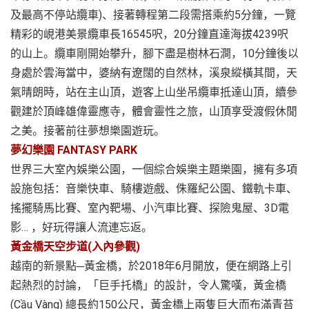
及最高不停站纜車)、接著轉程第二段需搭乘約5分鐘，一覽
精彩的峴港美景纜車長16545呎，20分鐘直達海拔4239呎
的山上。纜車剛開始攀升，腳下盡是樹林石澗，10分鐘後以
身處於雲海當中，婆納有遼闊的自然林，溪泉縱橫其間，天
氣晴朗時，站在主山頂，遊客上山坐吊纜車抵達山頂，續參
觀建於頂峰雄偉靈應寺，體會靈性之旅，山頂享受渡假休閒
之美。接著前往夢想樂園遊玩。
夢幻樂園 FANTASY PARK
世界三大室內娛樂公園，一個綜合娛樂主題樂園，擁有多項
設施包括：音樂快車、騎樓遊戲、侏羅紀公園、鐵軌卡車、
搖擺騎馬比賽、室內靶場、小汽車比賽、探險鬼屋、3D電
影… ，好玩得讓人流連忘返。
黃金橋天空步道(入內參觀)
越南的新景點─黃金橋，於2018年6月開放，便在網路上引
起熱烈的討論，「巨手托橋」的設計，令人驚嘆，黃金橋
(Cầu Vàng) 總長約150公尺，黃金橋上兩隻巨大而布滿青苔