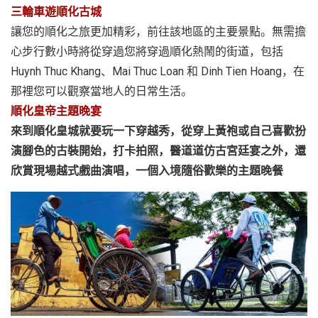
三輪車遊順化古城
讓您的順化之旅更加精彩，前往該地區的主要景點。無需擔
心步行數小時將從穿過您將穿過順化熱鬧的街道，包括
Huynh Thuc Khang、Mai Thuc Loan 和 Dinh Tien Hoang，在
那裡您可以觀察當地人的日常生活。
順化皇帝主題晚宴
來到順化皇城就要玩一下穿越秀，從穿上黃袍或自己喜歡扮
演腳色的古裝開始，打卡拍照，醫道道仿古宮廷宴之外，還
欣賞現場越式戲曲演唱，一個入境隨俗歡樂的主題晚餐