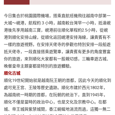
今日集合於桃園國際機場，搭乘直航班機飛往越南中部第一
大城～峴港，航程約３小時，越南較台灣早一小時，抵達峴
港後先享用越南三寶，峴港前往順化單程約2.5小時，從峴
港到順化安排山線，從順化返回峴港安排海線，讓貴賓有不
一樣的旅遊視野。在安排天佬寺的參觀也特別安排一段船遊
抵天佬寺，一段直接搭乘遊覽車，讓貴賓有更多的角度豐富
你的旅遊，來到順化大家都有一股親切感，三輪車遊古城、
晚餐皇帝主題宴都是特別的旅遊體驗。
順化古城
順化19世紀開始就是越南阮王朝的首都，因此今天的順化到
處可見王宮、王陵等歷史遺跡。順化市建於西元1802年，
為越南統一時期的首都，在阮朝的統治下，直到1945年，
順化不僅是當時的政治中心，也是文化及宗教中心。在都
城、帝王城與紫禁城間，香江蜿蜒地淌流而過，這獨一無二