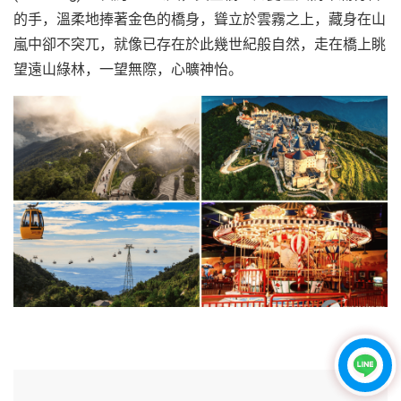
的手，溫柔地捧著金色的橋身，聳立於雲霧之上，藏身在山
嵐中卻不突兀，就像已存在於此幾世紀般自然，走在橋上眺
望遠山綠林，一望無際，心曠神怡。