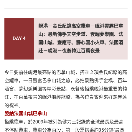
峴港－金氏紀錄高空纜車－峴港雲霧巴拿
山：最新佛手天空步道、雲端夢樂園、法
DAY 4
國山城、靈應寺、靜心園小火車、法國酒
莊－峴港－夜遊韓江百萬夜景
今日要前往峴港最亮點的巴拿山城，搭乘２項金氏紀錄的高
空纜車，一日豐富巴拿山城之旅，必拍景點佛手金橋、百年
酒窖、夢幻遊樂園等精彩景點，晚餐後搭乘峴港最重要的韓
江，在百萬夜景的峴港船經龍橋，為各位貴賓迎來好運昇達
的祝福。
婆納法國山城巴拿山
搭乘纜車，於2009年被列為健力士記錄的全球最長及最高
不停站纜車，纜車分為兩段；第一段需搭乘約35分鐘(最長