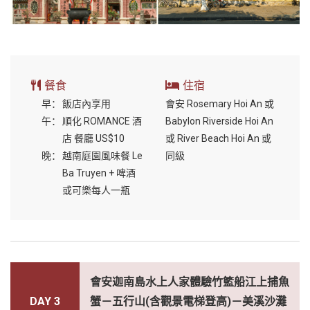
餐食
住宿
早：
飯店內享用
會安 Rosemary Hoi An 或
午：
順化 ROMANCE 酒
Babylon Riverside Hoi An
店 餐廳 US$10
或 River Beach Hoi An 或
晚：
越南庭園風味餐 Le
同級
Ba Truyen + 啤酒
或可樂每人一瓶
會安迦南島水上人家體驗竹籃船江上捕魚
DAY 3
蟹－五行山(含觀景電梯登高)－美溪沙灘