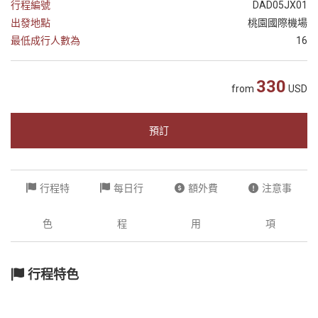
行程編號
DAD05JX01
越
出發地點
桃園國際機場
南
最低成行人數為
16
LOCAL
旅
330
行
from
USD
社
預訂
行程特
每日行
額外費
注意事
色
程
用
項
行程特色