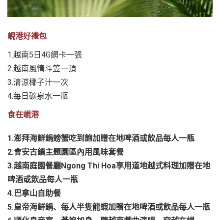
峴港好禮包
1.越南5日4G網卡一張
2.越南風情斗笠一頂
3.清涼椰子汁一次
4.每日礦泉水一瓶
食在峴港
1.澎拜海鮮鍋螃蟹吃到飽加贈在地啤酒或飲品每人一瓶
2.會安古鎮主題園區內用風味套餐
3.越南庭園餐廳Ngong Thi Hoa享用道地越式料理加贈在地
啤酒或飲品每人一瓶
4.巴拿山自助餐
5.皇帝海鮮鍋、每人半隻龍蝦加贈在地啤酒或飲品每人一瓶