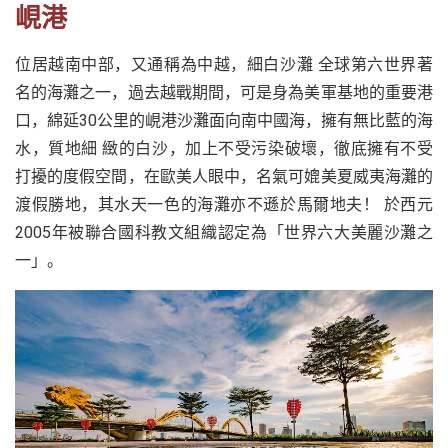
峴港
位居越南中部，又通稱為中越，細白沙灘 全球第六世界著
名的海灘之一，過去越戰期間，可是身為美軍基地的重要港
口，綿延30公里的峴港沙灘面向南中國海，擁有無比藍的海
水，質地細 緻的白沙，加上不受污染破壞，徹底擁有不受
打擾的度假空間，在歐美人眼中，名氣可媲美夏威夷海灘的
渡假勝地，其水天一色的海灘亦不遜於馬爾地夫！ 於西元
2005年被聯合國科教文組織認定為「世界六大美麗沙灘之
一」。