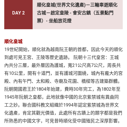
順化皇城(世界文化遺產)－三輪車遊順化
DAY 2
古城－啟定皇陵 - 會安古鎮（五景點門
票）- 坐船放花燈
順化皇城
19世紀開始，順化就為越南阮王朝的首都，因此今天的順化
到處可見王宮、王陵等歷史遺跡。 阮朝十三代皇宮：王城
內共分三層，最外層因為護城，寬21公尺高7公尺，周長共
有10公里，開有十道門，並有護城河圍繞，城內有龐大的宮
殿、內有午門、太和殿、寺廟及花園、橋樑等古建築群體。
阮朝開國君王於1804年始建，費時30年完工，為1802年至
1945年阮朝之皇都，此地就像中國的北京紫禁城有異曲同
工之妙。聯合國科教文組織於1994年認定紫禁城為世界文
化遺產，肯定其觀光價值，此處所有古蹟上的題字都是我們
所熟悉的中國文字，可見昔時順化受中國殖民之深厚影響。