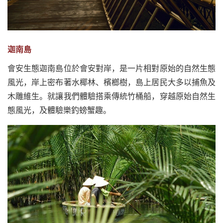
迦南島
會安生態迦南島位於會安對岸，是一片相對原始的自然生態
風光，岸上密布著水椰林、檳榔樹，島上居民大多以捕魚及
木雕維生。就讓我們體驗搭乘傳統竹桶船，穿越原始自然生
態風光，及體驗樂釣螃蟹趣。