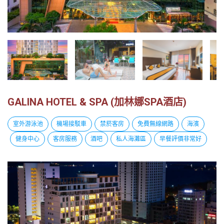
越
南
LOCAL
旅
行
社
GALINA HOTEL & SPA (加林娜SPA酒店)
室外游泳池
機場接駁車
禁菸客房
免費無線網路
海濱
健身中心
客房服務
酒吧
私人海灘區
早餐評價非常好