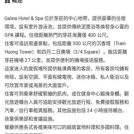
概述
Galina Hotel & Spa 位於芽莊的中心地帶，提供豪華的住宿
環境，設有室外游泳池，並提供傳統泥漿浴等煥發身心靈的
SPA 課程。住宿距離熱門的芽莊海灘僅 400 公尺。
住客可造訪周邊景點，包括距離 300 公尺的沉香塔（Tram
Huong Tower）和四月二日廣場（2/4 Square）。飯店距離
芽莊機場 27 公里，並提供便利的機場接送服務。
這家迷人的度假場所提供裝潢典雅的客房，所有客房均鋪有
地毯，設有空調、平面有線電視、迷你冰箱、私人衛浴以及
可欣賞市景或海景的大面窗戶。
住客可到桑拿舒緩緊繃的肌肉，或在健身中心鍛煉身體。觀
光旅遊櫃台人員可協助安排觀光旅遊行程、免費接駁服務和
汽車／自行車租賃服務。其他設施包括 24 小時接待櫃台、
孩童俱樂部和會議設施。
餐廳供應各式各樣美味可口的越南當地料理和多國料理。住