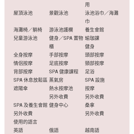
用
屋頂泳池
景觀泳池
泳池浴巾／海灘
巾
海灘椅／躺椅
游泳池護欄
養生會館
兒童游泳池
健身／SPA 置物
瑜珈課
櫃
健身
全身按摩
手部按摩
頭部按摩
情侶按摩
足底按摩
頸部按摩
背部按摩
SPA 健康課程
足浴
SPA 休息放鬆區
蒸氣房
SPA 設施
遮陽傘
熱水按摩池
按摩
另外收費
另外收費
SPA 及養生會館
健身中心
桑拿
另外收費
另外收費
使用的語言
英語
俄語
越南語