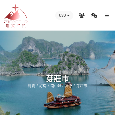
USD
越
南
錫
安
國
際
旅
行
芽莊市
社
總覽
訂房
南中越，高原
芽莊市
-
越
南
地
接