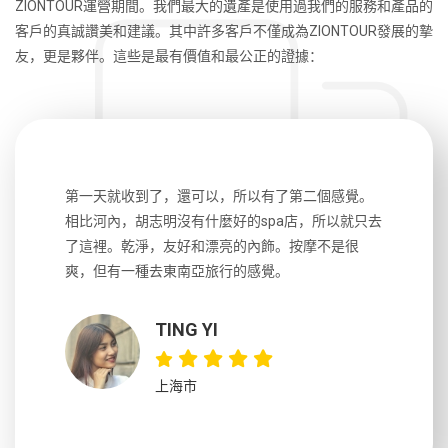
ZIONTOUR運營期間。我們最大的遺產是使用過我們的服務和產品的
客戶的真誠讚美和建議。其中許多客戶不僅成為ZIONTOUR發展的摯
友，更是夥伴。這些是最有價值和最公正的證據：
生，中文流
第一天就收到了，還可以，所以有了第二個感覺。
前一天晚上
風趣，行
相比河內，胡志明沒有什麼好的spa店，所以就只去
導遊英文
國，都很
了這裡。乾淨，友好和漂亮的內飾。按摩不是很
到湄公河
大力推薦
爽，但有一種去東南亞旅行的感覺。
以跑2個
吃完早餐
TING YI
上海市