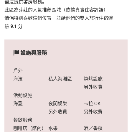
宿還提供客房服務。
此區為芽莊的人氣推薦區域（依據真實住客評語）
情侶特別喜歡這個位置－並給他們的雙人旅行住宿體
驗
9.1
分
設施與服務
戶外
海濱
私人海灘區
燒烤設施
另外收費
活動設施
海灘
夜間娛樂
卡拉 OK
另外收費
另外收費
餐飲服務
咖啡店（館內）
水果
酒／香檳