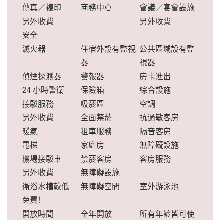
傳真／複印
商務中心
會議／宴會設施
另外收費
另外收費
安全
滅火器
住宿外設有監視
公共區域設有監
器
視器
偵煙探測器
警報器
房卡進出
24 小時警衛
保險箱
綜合設施
接駁服務
吸菸區
空調
另外收費
全面禁菸
抗過敏客房
暖氣
租車服務
隔音客房
電梯
家庭房
無障礙設施
機場接駁車
禁菸客房
客房服務
另外收費
無障礙設施
衛浴水槽較低
無障礙空間
室外游泳池
免費！
開放時間
全年開放
所有年齡皆可使