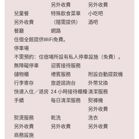
另外收費
另外收費
兒童餐
特殊飲食菜單
小吃吧
另外收費
（隨需提供）
酒吧
餐廳
網路
住宿全館提供WiFi免費。
停車場
不需預約：住宿場所設有私人停車設施（免費）。
無障礙停車
迎賓接待服務
儲物櫃
禮賓服務
附設自動提款機
行李寄存
旅遊諮詢台
外幣兌換
快速入住／退房
24 小時接待櫃檯
清潔服務
手續
每日清潔服務
熨褲機
另外收費
熨燙服務
乾洗
洗衣
另外收費
另外收費
另外收費
商務設施