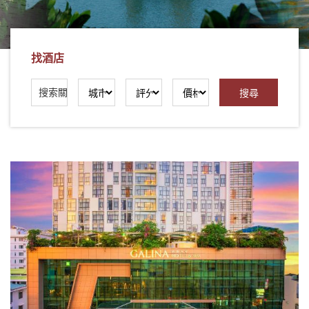
社
-
錫
找酒店
安
旅
遊
-
您
在
越
南
最
好
的
合
作
夥
伴！