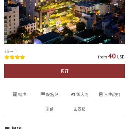
#芽莊市
40
from
USD
预订
概述
設施與
飯店周
入住說明
服務
圍景點