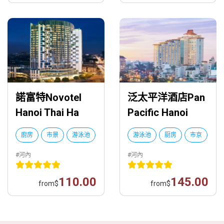
諾富特Novotel
泛太平洋酒店Pan
Hanoi Thai Ha
Pacific Hanoi
廚房
市景
游泳池
游泳池
厨房
市京
#河內
#河內
110.00
145.00
from
$
from
$