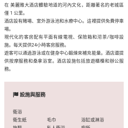
在 美麗雅大酒店體驗地道的河內文化，距離著名的老城區
僅 1 公里。
酒店設有賭場、室外游泳池和水療中心。這裡提供免費停車
場。
現代化的客房配有平面有線電視、保險箱和沏茶/咖啡設
施。每天提供24小時客房服務。
遊客可以通過游泳或在健身中心鍛煉來補充能量。酒店還提
供按摩服務和桑拿浴室。酒店設施包括旅遊櫃檯和辦公服
務。
設施與服務
衛浴
衛生紙
毛巾
浴缸或淋浴
拖鞋
私人衛浴
廁所