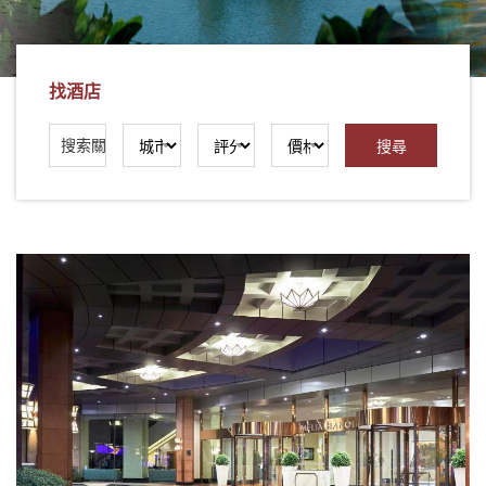
社
-
錫
找酒店
安
旅
遊
-
您
在
越
南
最
好
的
合
作
夥
伴！