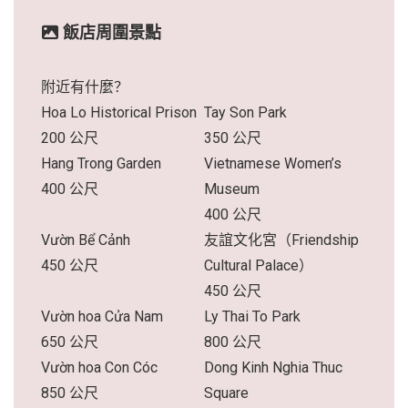
飯店周圍景點
附近有什麼？
Hoa Lo Historical Prison
Tay Son Park
200 公尺
350 公尺
Hang Trong Garden
Vietnamese Women’s
400 公尺
Museum
400 公尺
Vườn Bể Cảnh
友誼文化宮（Friendship
450 公尺
Cultural Palace）
450 公尺
Vườn hoa Cửa Nam
Ly Thai To Park
650 公尺
800 公尺
Vườn hoa Con Cóc
Dong Kinh Nghia Thuc
850 公尺
Square