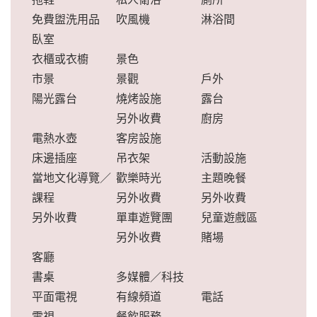
免費盥洗用品
吹風機
淋浴間
臥室
衣櫃或衣櫥
景色
市景
景觀
戶外
陽光露台
燒烤設施
露台
另外收費
廚房
電熱水壺
客房設施
床邊插座
吊衣架
活動設施
當地文化導覽／
歡樂時光
主題晚餐
課程
另外收費
另外收費
另外收費
單車遊覽團
兒童遊戲區
另外收費
賭場
客廳
書桌
多媒體／科技
平面電視
有線頻道
電話
電視
餐飲服務