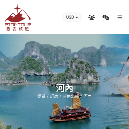
USD
越
南
錫
安
國
際
旅
行
河內
社
總覽
訂房
越南北部
河內
-
越
南
地
接