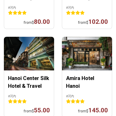
#河內
#河內
80.00
102.00
from
$
from
$
Hanoi Center Silk
Amira Hotel
Hotel & Travel
Hanoi
#河內
#河內
55.00
145.00
from
$
from
$