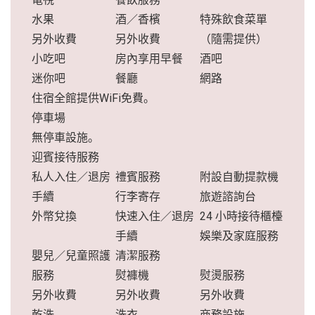
水果
酒／香檳
特殊飲食菜單
另外收費
另外收費
（隨需提供）
小吃吧
房內享用早餐
酒吧
迷你吧
餐廳
網路
住宿全館提供WiFi免費。
停車場
無停車設施。
迎賓接待服務
私人入住／退房
禮賓服務
附設自動提款機
手續
行李寄存
旅遊諮詢台
外幣兌換
快速入住／退房
24 小時接待櫃檯
手續
娛樂及家庭服務
嬰兒／兒童照護
清潔服務
服務
熨褲機
熨燙服務
另外收費
另外收費
另外收費
乾洗
洗衣
商務設施