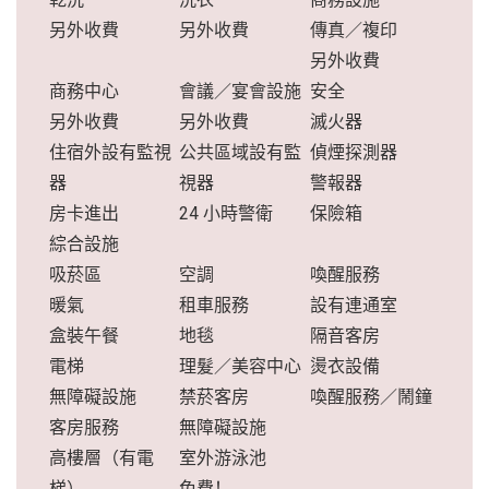
另外收費
另外收費
傳真／複印
另外收費
商務中心
會議／宴會設施
安全
另外收費
另外收費
滅火器
住宿外設有監視
公共區域設有監
偵煙探測器
器
視器
警報器
房卡進出
24 小時警衛
保險箱
綜合設施
吸菸區
空調
喚醒服務
暖氣
租車服務
設有連通室
盒裝午餐
地毯
隔音客房
電梯
理髮／美容中心
燙衣設備
無障礙設施
禁菸客房
喚醒服務／鬧鐘
客房服務
無障礙設施
高樓層（有電
室外游泳池
梯）
免費！