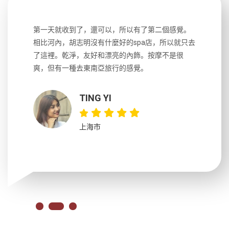
生，中文流
第一天就收到了，還可以，所以有了第二個感覺。
前一天晚上
風趣，行
相比河內，胡志明沒有什麼好的spa店，所以就只去
導遊英文
國，都很
了這裡。乾淨，友好和漂亮的內飾。按摩不是很
到湄公河
大力推薦
爽，但有一種去東南亞旅行的感覺。
以跑2個
吃完早餐
TING YI
上海市