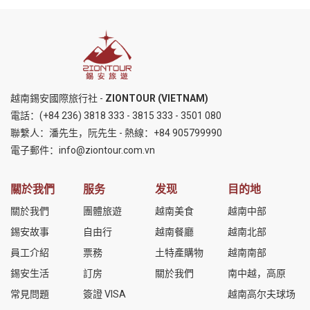
越南錫安國際旅行社 -
ZIONTOUR (VIETNAM)
電話：
(+84 236) 3818 333
-
3815 333
-
3501 080
聯繫人：潘先生，阮先生 - 熱線：
+84 905799990
電子郵件：
info@ziontour.com.vn
關於我們
服务
发现
目的地
關於我們
團體旅遊
越南美食
越南中部
錫安故事
自由行
越南餐廳
越南北部
員工介紹
票務
土特產購物
越南南部
錫安生活
訂房
關於我們
南中越，高原
常見問題
簽證 VISA
越南高尔夫球场