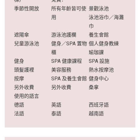
季節性開放
所有年齡皆可使
景觀泳池
用
泳池浴巾／海灘
巾
遮陽傘
游泳池護欄
養生會館
兒童游泳池
健身／SPA 置物
個人健身教練
櫃
瑜珈課
健身
SPA 健康課程
SPA 設施
頭髮護裡
美容服務
熱水按摩池
按摩
SPA 及養生會館
健身中心
另外收費
另外收費
桑拿
使用的語言
德語
英語
西班牙語
法語
泰語
越南語