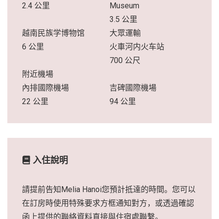
2.4 公里
Museum
3.5 公里
越南民族学博物馆
大眾運輸
6 公里
火車河内火车站
700 公尺
附近機場
內排國際機場
吉碑國際機場
22 公里
94 公里
入住說明
請提前告知Melia Hanoi您預計抵達的時間。您可以
在訂房時使用特殊要求方框通知對方，或透過確認
函上提供的聯絡資料直接與住宿處聯繫。