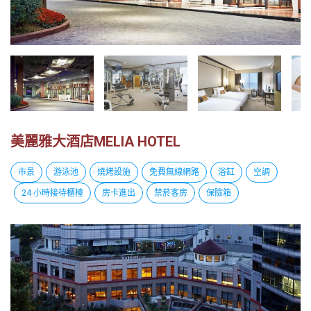
越
南
LOCAL
旅
行
社
美麗雅大酒店MELIA HOTEL
市景
游泳池
燒烤設施
免費無線網路
浴缸
空調
24 小時接待櫃檯
房卡進出
禁菸客房
保險箱