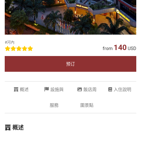
#河內
140
from
USD
预订
概述
設施與
飯店周
入住說明
服務
圍景點
概述