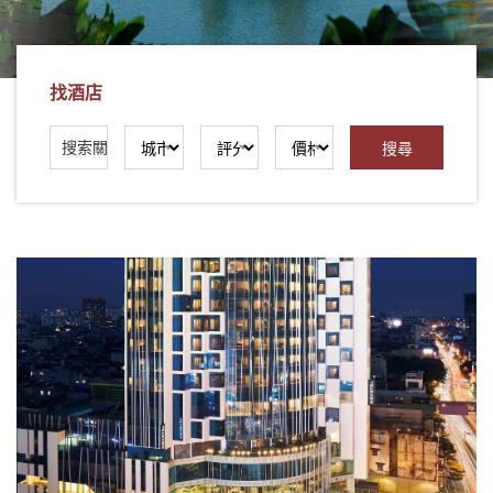
社
-
錫
找酒店
安
旅
遊
-
您
在
越
南
最
好
的
合
作
夥
伴！