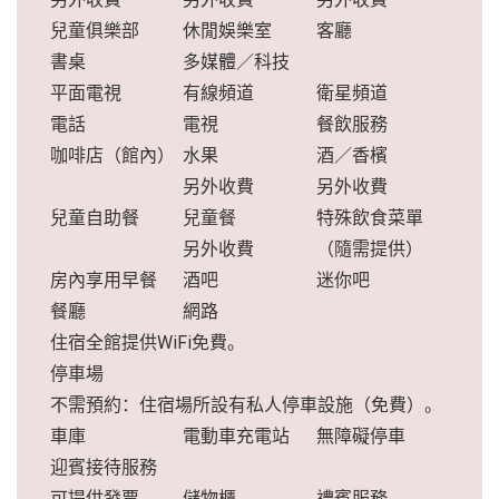
兒童俱樂部
休閒娛樂室
客廳
書桌
多媒體／科技
平面電視
有線頻道
衛星頻道
電話
電視
餐飲服務
咖啡店（館內）
水果
酒／香檳
另外收費
另外收費
兒童自助餐
兒童餐
特殊飲食菜單
另外收費
（隨需提供）
房內享用早餐
酒吧
迷你吧
餐廳
網路
住宿全館提供WiFi免費。
停車場
不需預約：住宿場所設有私人停車設施（免費）。
車庫
電動車充電站
無障礙停車
迎賓接待服務
可提供發票
儲物櫃
禮賓服務