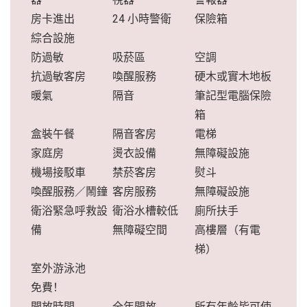
房卡進出
24 小時警衛
保險箱
綜合設施
防過敏
吸菸區
空調
抗過敏客房
喚醒服務
硬木或實木地板
暖氣
隔音
筆記型電腦保險
箱
盒裝午餐
隔音客房
電梯
家庭房
燙衣設備
無障礙設施
機場接駁車
禁菸客房
熨斗
喚醒服務／鬧鐘
客房服務
無障礙設施
衛浴緊急呼救設
衛浴水槽較低
廁所扶手
備
無障礙空間
高樓層（有電
梯）
室外游泳池
免費！
開放時間
全年開放
所有年齡皆可使