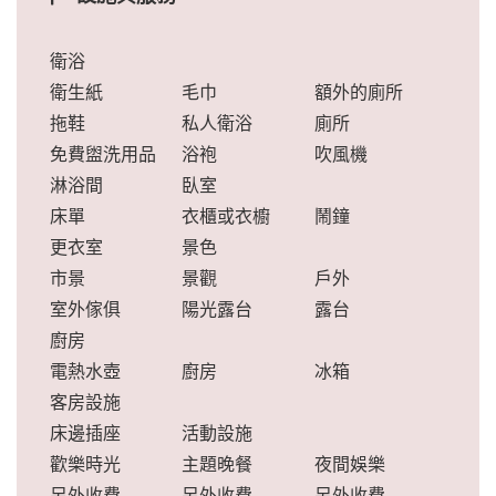
衛浴
衛生紙
毛巾
額外的廁所
拖鞋
私人衛浴
廁所
免費盥洗用品
浴袍
吹風機
淋浴間
臥室
床單
衣櫃或衣櫥
鬧鐘
更衣室
景色
市景
景觀
戶外
室外傢俱
陽光露台
露台
廚房
電熱水壺
廚房
冰箱
客房設施
床邊插座
活動設施
歡樂時光
主題晚餐
夜間娛樂
另外收費
另外收費
另外收費