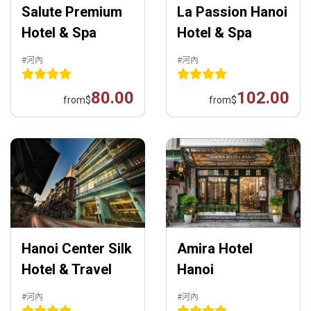
Salute Premium
La Passion Hanoi
Hotel & Spa
Hotel & Spa
#河內
#河內
80.00
102.00
from
$
from
$
Hanoi Center Silk
Amira Hotel
Hotel & Travel
Hanoi
#河內
#河內