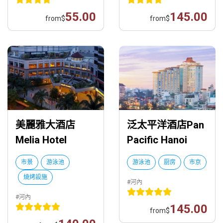
55.00
145.00
from
$
from
$
美麗雅大酒店
泛太平洋酒店Pan
Melia Hotel
Pacific Hanoi
市景
游泳池
游泳池
厨房
市京
燒烤設施
#河內
#河內
145.00
from
$