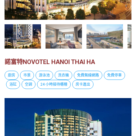
越
南
LOCAL
旅
行
社
諾富特NOVOTEL HANOI THAI HA
廚房
市景
游泳池
洗衣機
免費無線網路
免費停車
浴缸
空調
24 小時接待櫃檯
房卡進出