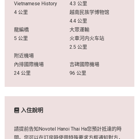
Vietnamese History
4.3 公里
4 公里
越南民族学博物馆
4.4 公里
龍編橋
大眾運輸
5 公里
火車河内火车站
2.5 公里
附近機場
內排國際機場
吉碑國際機場
24 公里
96 公里
入住說明
請提前告知Novotel Hanoi Thai Ha您預計抵達的時
間。您可以在訂房時使用特殊要求方框通知對方，