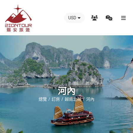
USD
越
南
錫
安
國
際
旅
行
河內
社
總覽
訂房
越南北部
河內
-
越
南
地
接