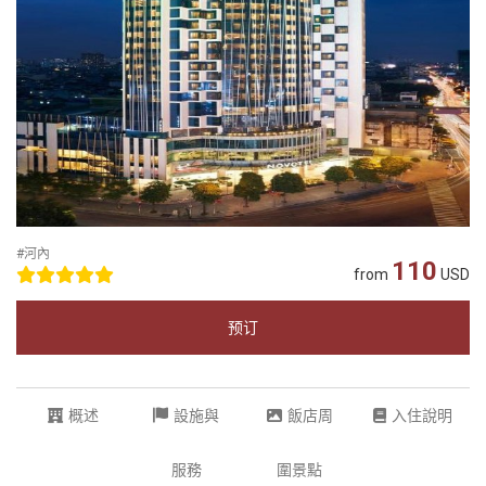
#河內
110
from
USD
预订
概述
設施與
飯店周
入住說明
服務
圍景點