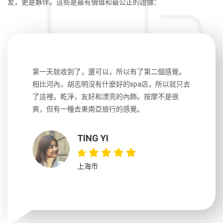
友，更是夥伴。這些是最有價值和最公正的證據：
生，中文流
第一天就收到了，還可以，所以有了第二個感覺。
前一天晚上
風趣，行
相比河內，胡志明沒有什麼好的spa店，所以就只去
導遊英文
國，都很
了這裡。乾淨，友好和漂亮的內飾。按摩不是很
到湄公河
大力推薦
爽，但有一種去東南亞旅行的感覺。
以跑2個
吃完早餐
TING YI
上海市