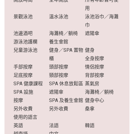
用
景觀泳池
溫水泳池
泳池浴巾／海灘
巾
池邊酒吧
海灘椅／躺椅
遮陽傘
游泳池護欄
養生會館
兒童游泳池
健身／SPA 置物
健身
櫃
全身按摩
手部按摩
頭部按摩
情侶按摩
足底按摩
頸部按摩
背部按摩
SPA 健康課程
SPA 休息放鬆區
蒸氣房
SPA 設施
遮陽傘
海灘椅／躺椅
按摩
SPA 及養生會館
健身中心
另外收費
另外收費
桑拿
使用的語言
英語
法語
韓語
越南語
中文