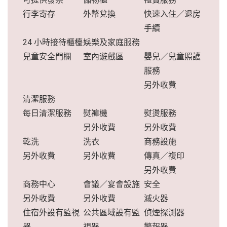
行李寄存
外幣兌換
快速入住／退房
手續
24 小時接待櫃檯
娛樂及家庭服務
兒童安全門欄
室內遊戲區
嬰兒／兒童照護
服務
另外收費
清潔服務
每日清潔服務
熨褲機
熨燙服務
另外收費
另外收費
乾洗
洗衣
商務設施
另外收費
另外收費
傳真／複印
另外收費
商務中心
會議／宴會設施
安全
另外收費
另外收費
滅火器
住宿外設有監視
公共區域設有監
偵煙探測器
器
視器
警報器