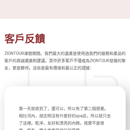
客戶反饋
ZIONTOUR運營期間。我們最大的遺產是使用過我們的服務和產品的
客戶的真誠讚美和建議。其中許多客戶不僅成為ZIONTOUR發展的摯
友，更是夥伴。這些是最有價值和最公正的證據：
生，中文流
第一天就收到了，還可以，所以有了第二個感覺。
前一天晚上
風趣，行
相比河內，胡志明沒有什麼好的spa店，所以就只去
導遊英文
國，都很
了這裡。乾淨，友好和漂亮的內飾。按摩不是很
到湄公河