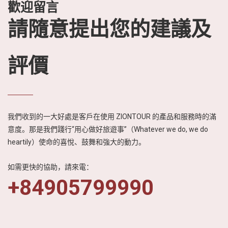
歡迎留言
過生動有趣的故事
情節，展現越南迷
請隨意提出您的建議及
人的自然風光、豐
富的美食文化以及
熱情友善的人文特
評價
色，進一步激發日
本民眾對越南旅遊
的興趣與嚮往。
我們收到的一大好處是客戶在使用 ZIONTOUR 的產品和服務時的滿
意度。那是我們踐行“用心做好旅遊事”（Whatever we do, we do
heartily）使命的喜悅、鼓舞和強大的動力。
如需更快的協助，請來電：
+84905799990