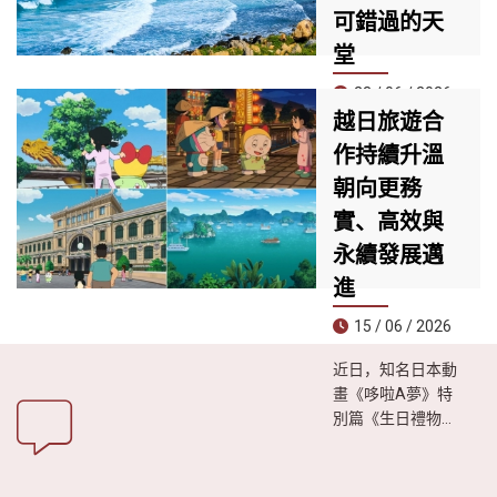
平方公尺的規模，
可錯過的天
匯集約60家品牌專
堂
櫃與多個國際知名
品牌，是目前峴港
23 / 06 / 2026
最具規模與現代感
越日旅遊合
崑崙島近日被知名
的購物中心之一。
作持續升溫
旅遊雜誌《Travel
朝向更務
& Leisure》評為**
全球30大最神秘海
實、高效與
島榜單第一名**，
永續發展邁
成為今夏尋求冒險
體驗、遠離喧囂生
進
活遊客的理想目的
15 / 06 / 2026
地。
近日，知名日本動
畫《哆啦A夢》特
別篇《生日禮物是
越南之旅》播出
後，引發日本觀眾
廣泛關注。影片透