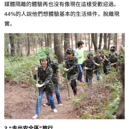
媒體隔離的體驗再也沒有像現在這樣受歡迎過。
越
44%的人說他們想體驗基本的生活條件，脫離現
南
LOCAL
實。
旅
行
社
2.“走出安全區”旅行