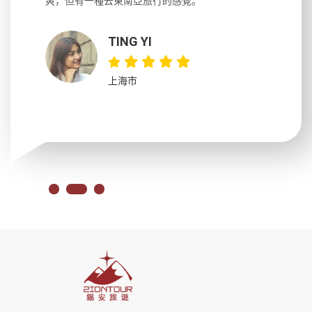
大力推薦
爽，但有一種去東南亞旅行的感覺。
以跑2個
吃完早餐
TING YI
上海市