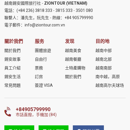
越南錫安國際旅行社 -
ZIONTOUR (VIETNAM)
電話：
(+84 236) 3818 333
-
3815 333
-
3501 080
聯繫人：潘先生，阮先生 - 熱線：
+84 905799990
電子郵件：
info@ziontour.com.vn
關於我們
服务
发现
目的地
關於我們
團體旅遊
越南美食
越南中部
錫安故事
自由行
越南餐廳
越南北部
員工介紹
票務
土特產購物
越南南部
錫安生活
訂房
關於我們
南中越，高原
常見問題
簽證 VISA
越南高尔夫球场
+84905799990
市話直撥，手機加 (84)