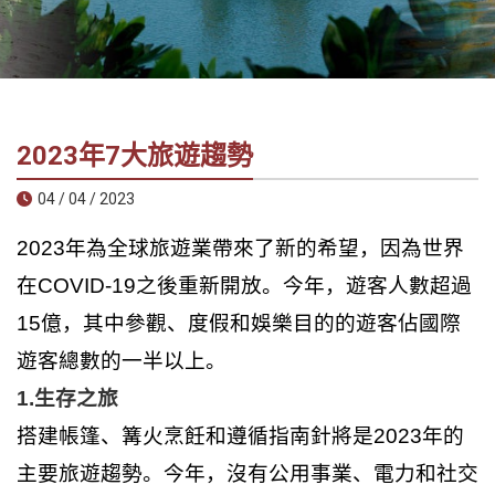
社
-
錫
安
旅
2023年7大旅遊趨勢
遊
-
04 / 04 / 2023
您
在
2023年為全球旅遊業帶來了新的希望，因為世界
越
在COVID-19之後重新開放。今年，遊客人數超過
南
15億，其中參觀、度假和娛樂目的的遊客佔國際
最
好
遊客總數的一半以上。
的
1.生存之旅
合
搭建帳篷、篝火烹飪和遵循指南針將是2023年的
作
夥
主要旅遊趨勢。今年，沒有公用事業、電力和社交
伴！