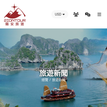
USD
越
南
錫
安
國
際
旅
行
旅遊新聞
社
總覽
旅遊新聞
-
越
南
地
接