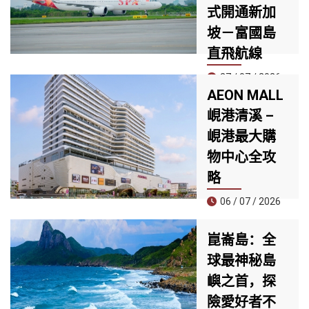
式開通新加
坡－富國島
直飛航線
27 / 07 / 2026
AEON MALL
7 月 25 日，Sun
峴港清溪 –
PhuQuoc
峴港最大購
Airways（SPA）
正式開通新加坡－
物中心全攻
富國島直飛航線，
略
這是航空公司開航
以來的第四條國際
06 / 07 / 2026
航線，同時也是首
家提供全服務
位於清溪郡核心地
崑崙島：全
（Full-service）直
段的 AEON MALL
飛新加坡與富國島
球最神秘島
峴港清溪，正迅速
兩大亞洲熱門旅遊
成為當地居民與觀
嶼之首，探
目的地的航空公
光客必訪的新地
險愛好者不
司。
標。擁有近30,000