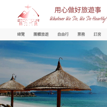
用心做好旅遊事
Whatever We Do, We Do Heartily!
越
總覽
團體旅遊
自由行
票務
訂房
南
錫
安
國
際
旅
行
社
-
越
南
地
接