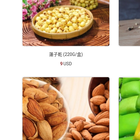
蓮子乾 (220G/盒)
9
USD