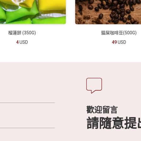
榴蓮餅 (350G)
貓屎咖啡豆(500G)
4
USD
49
USD
歡迎留言
請隨意提