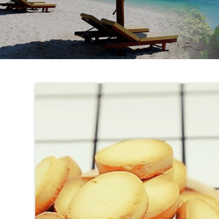
社
-
錫
安
旅
遊
-
您
在
越
南
最
好
的
合
作
夥
伴！