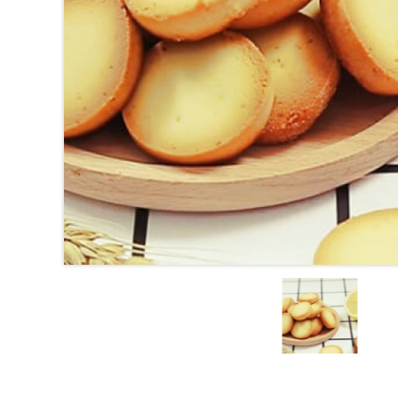
越
南
LOCAL
旅
行
社