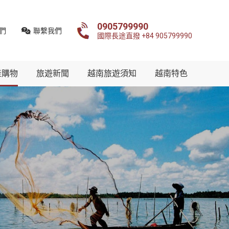
0905799990
們
聯繫我們
國際長途直撥 +84 905799990
產購物
旅遊新聞
越南旅遊須知
越南特色