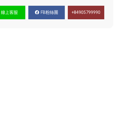
線上客服
FB粉絲團
+84905799990