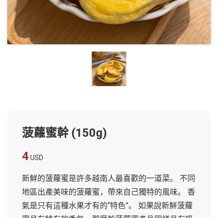
越
南
LOCAL
旅
行
社
菠蘿蜜幹 (150g)
4
USD
新鮮的菠蘿蜜是許多越南人最喜歡的一道菜。 不同
地區出產美味的菠蘿蜜，帶來自己獨特的風味。 香
氣是只有這種水果才有的“特色”。 如果說新鮮菠蘿