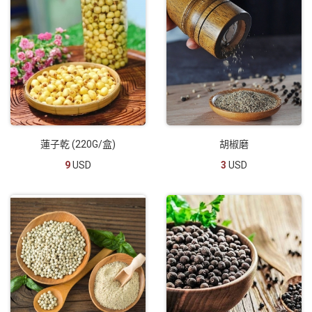
蓮子乾 (220G/盒)
胡椒磨
9
USD
3
USD