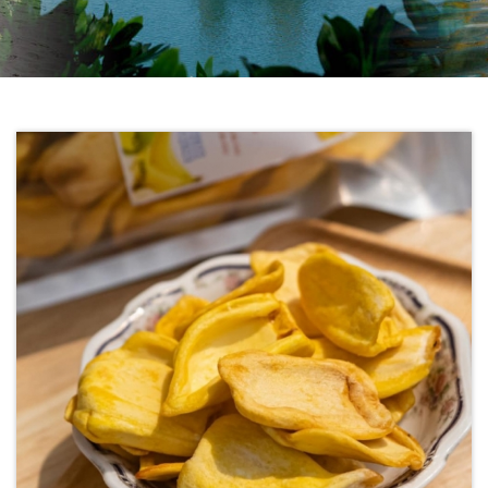
社
-
錫
安
旅
遊
-
您
在
越
南
最
好
的
合
作
夥
伴！