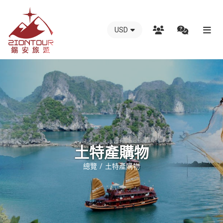
USD
越
南
錫
安
國
際
旅
行
土特產購物
社
總覽
土特產購物
-
越
南
地
接