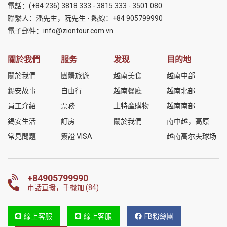
電話：
(+84 236) 3818 333
-
3815 333
-
3501 080
聯繫人：潘先生，阮先生 - 熱線：
+84 905799990
電子郵件：
info@ziontour.com.vn
關於我們
服务
发现
目的地
關於我們
團體旅遊
越南美食
越南中部
錫安故事
自由行
越南餐廳
越南北部
員工介紹
票務
土特產購物
越南南部
錫安生活
訂房
關於我們
南中越，高原
常見問題
簽證 VISA
越南高尔夫球场
+84905799990
市話直撥，手機加 (84)
線上客服
線上客服
FB粉絲團