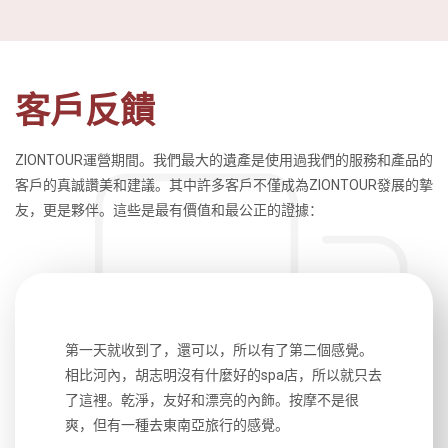
客戶反饋
ZIONTOUR運營期間。我們最大的遺產是使用過我們的服務和產品的
客戶的真誠讚美和建議。其中許多客戶不僅成為ZIONTOUR發展的摯
友，更是夥伴。這些是最有價值和最公正的證據：
生，中文流
第一天就收到了，還可以，所以有了第二個感覺。
前一天晚上
風趣，行
相比河內，胡志明沒有什麼好的spa店，所以就只去
導遊英文
國，都很
了這裡。乾淨，友好和漂亮的內飾。按摩不是很
到湄公河
大力推薦
爽，但有一種去東南亞旅行的感覺。
以跑2個