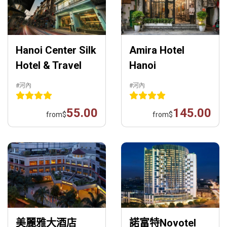
Hanoi Center Silk
Amira Hotel
Hotel & Travel
Hanoi
#河內
#河內
55.00
145.00
from
$
from
$
美麗雅大酒店
諾富特Novotel