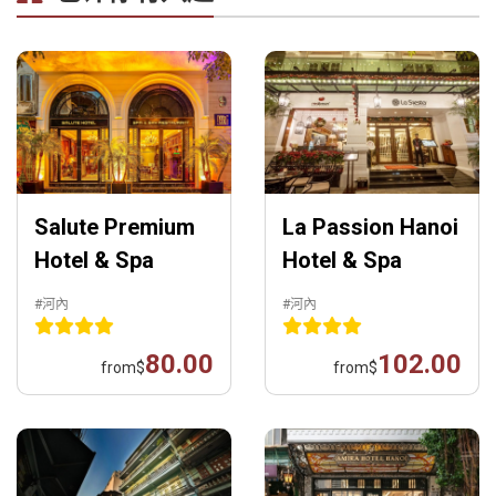
Salute Premium
La Passion Hanoi
Hotel & Spa
Hotel & Spa
#河內
#河內
80.00
102.00
from
$
from
$