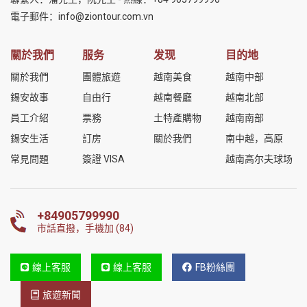
電子郵件：
info@ziontour.com.vn
關於我們
服务
发现
目的地
關於我們
團體旅遊
越南美食
越南中部
錫安故事
自由行
越南餐廳
越南北部
員工介紹
票務
土特產購物
越南南部
錫安生活
訂房
關於我們
南中越，高原
常見問題
簽證 VISA
越南高尔夫球场
+84905799990
市話直撥，手機加 (84)
線上客服
線上客服
FB粉絲團
旅遊新聞