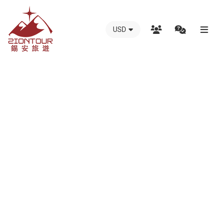
USD
越
總覽
南
團體旅遊
錫
越南中部：峴港-會安-巴拿山-順化-美山-風雅洞
安
越南北部：河內-下龍灣-沙垻-番西邦-寧平
國
越南南部：胡志明市、美托、古芝、頭頓、芹苴、富國島
際
越南南中越+高原地區：芽莊-大叻-美奈-歸仁
旅
越南熱門的行程配套及報價
行
越南遼國連線行程
社
越南柬埔寨連線行程
-
越南全國之遊
越
自由行
南
峴港一日遊（天天出發)
地
富國島一日遊
接